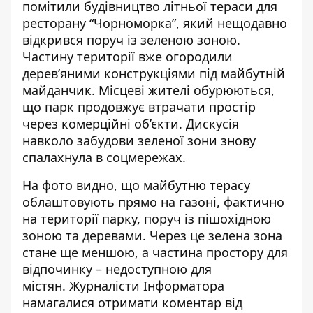
помітили будівництво літньої тераси для
ресторану “Чорноморка”, який нещодавно
відкрився поруч із зеленою зоною.
Частину
території вже огородили
дерев’яними конструкціями
під майбутній
майданчик. Місцеві жителі обурюються,
що парк продовжує втрачати простір
через комерційні об’єкти. Дискусія
навколо забудови зеленої зони знову
спалахнула в соцмережах.
На фото видно, що майбутню терасу
облаштовують прямо на газоні, фактично
на території парку, поруч із пішохідною
зоною та деревами. Через це
зелена зона
стане ще меншою
, а частина простору для
відпочинку – недоступною для
містян.
Журналісти Інформатора
намагалися отримати коментар від