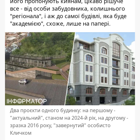
його пропонують киянам, цікаво рішуче
все - від особи забудовника, колишнього
"регіонала", і аж до самої будівлі, яка буде
"академією", схоже, лише на папері.
Два проєкти одного будинку: на першому -
"актуальний", станом на 2024-й рік, на другому -
зразка 2016 року, "завернутий" особисто
Кличком