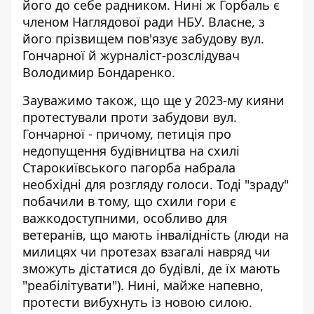
його до себе радником. Нині ж Горбаль є
членом Наглядової ради НБУ. Власне, з
його прізвищем пов'язує забудову вул.
Гончарної й журналіст-розслідувач
Володимир Бондаренко.
Зауважимо також, що ще у 2023-му кияни
протестували проти забудови вул.
Гончарної - причому, петиція про
недопущення будівництва на схилі
Старокиївського пагорба
набрала
необхідні для розгляду голоси
. Тоді "зраду"
побачили в тому, що схили гори є
важкодоступними, особливо для
ветеранів, що мають інвалідність (люди на
милицях чи протезах взагалі навряд чи
зможуть дістатися до будівлі, де їх мають
"реабілітувати"). Нині, майже напевно,
протести вибухнуть із новою силою.