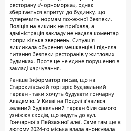
ресторану «Чорноморка», однак
зберігається впритул до будинку, що
суперечить нормам пожежної безпеки.
Поліція на виклик не приїхала, а
адміністрація закладу не надала коментар
попри кілька звернень. Ситуація
викликала обурення мешканців і підняла
питання безпеки ресторанів у житлових
будинках. Проте це не єдине порушення в
закладі харчування.
Раніше Інформатор писав, що
на
Старокиївській горі зріс будівельний
паркан
- таки хочуть будувати гончарну
Академію. У Києві на Подолі з'явився
зелений будівельний паркан біля самого
узніжжя сходів, що ведуть до вул.
Гончарної з Пейзажної алеї. Саме там ще в
лютому 2024-го міська влада анонсувала