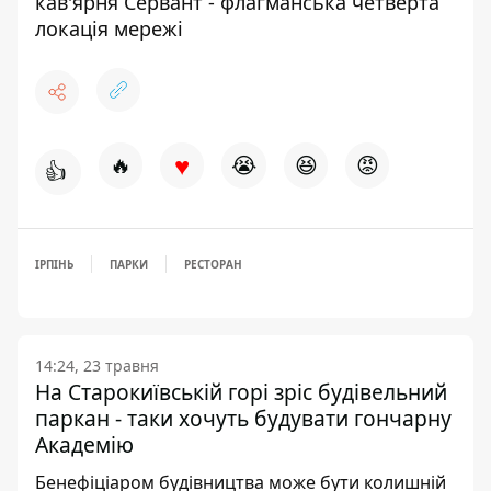
кав'ярня Сервант - флагманська четверта
локація мережі
♥
🔥
😭
😆
😡
👍
ІРПІНЬ
ПАРКИ
РЕСТОРАН
14:24, 23 травня
На Старокиївській горі зріс будівельний
паркан - таки хочуть будувати гончарну
Академію
Бенефіціаром будівництва може бути колишній