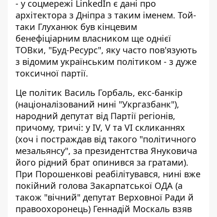
- у соцмережі LinkedIn
є дані про
архітектора з Дніпра
з таким іменем. Той-
таки Глуханюк був
кінцевим
бенефіціарним власником
ще однієї
ТОВки, "Буд-Ресурс", яку часто пов'язують
з відомим українським політиком - з дуже
токсичної партії.
Це
політик Василь Горбаль
, екс-банкір
(націоналізований нині "Укргазбанк"),
народний депутат від Партії регіонів,
причому, тричі: у IV, V та VI скликаннях
(хоч і постраждав від такого "політичного
мезальянсу", за президентства Януковича
його рідний брат опинився за гратами).
При Порошенкові реабілітувався, нині вже
покійний голова Закарпатської ОДА (а
також "вічний" депутат Верховної Ради й
правоохоронець) Геннадій Москаль взяв