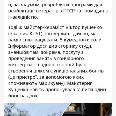
б, за задумом, розробляти програми для
реабілітації ветеранів з ПТСР та громадян з
інвалідністю.
Тоді ж майстер-кераміст Віктор Кущенко
(власник KUST) підтвердив - дійсно, має
намір співпрацювати. З кумедного: коли
Інформатор дослідив сторінку студії,
знайшов там, зокрема, послугу з
проведення занять з гончарного
мистецтва - а одною із опцій було
створення цілком функціональних бонгів
(це пристрої, за допомогою яких
споживають марихуану). Майстерня
Кущенка навіть пропонувала "ліпити один
бонг на двох".