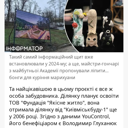
Такий самий інформаційний щит вже
встановлювали у 2024-му; а ще, майстри-гончарі
з майбутньої Академії пропонували ліпити...
бонги для куріння марихуани
Та найцікавішою в цьому проєкті є все ж
особа забудовника. Ділянку планує освоїти
ТОВ "Фундація "Якісне житло"
, вона
отримала ділянку від "Київміськбуду-1" ще
у 2006 році. Згідно з даними YouControl,
його бенефіціаром є Володимир Глуханюк