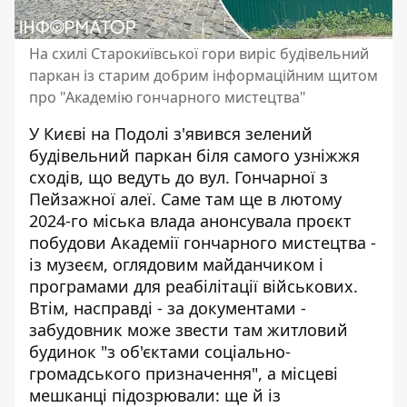
На схилі Старокиївської гори виріс будівельний
паркан із старим добрим інформаційним щитом
про "Академію гончарного мистецтва"
У Києві на Подолі з'явився зелений
будівельний паркан біля самого узніжжя
сходів, що ведуть до вул. Гончарної з
Пейзажної алеї. Саме там ще в лютому
2024-го міська влада анонсувала
проєкт
побудови Академії гончарного мистецтва
-
із музеєм, оглядовим майданчиком і
програмами для реабілітації військових.
Втім, насправді - за документами -
забудовник може звести там житловий
будинок "з об'єктами соціально-
громадського призначення", а місцеві
мешканці підозрювали: ще й із