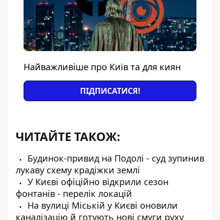
Найважливіше про Київ та для киян
ПІДПИСАТИСЯ!
ЧИТАЙТЕ ТАКОЖ:
Будинок-привид на Подолі - суд зупинив
лукаву схему крадіжки землі
У Києві офіційно відкрили сезон
фонтанів - перелік локацій
На вулиці Міській у Києві оновили
каналізацію й готують нові смуги руху