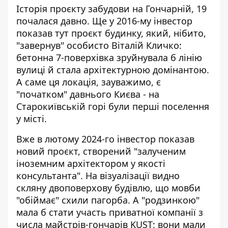
Історія проєкту забудови на Гончарній, 19
почалася давно. Ще у 2016-му інвестор
показав тут проєкт будинку, який, нібито,
"завернув" особисто Віталій Кличко:
бетонна 7-поверхівка зруйнувала б лінію
вулиці й стала архітектурною домінантою.
А саме ця локація, зауважимо, є
"початком" давнього Києва - на
Старокиївській горі були перші поселення
у місті.
Вже в лютому 2024-го
інвестор показав
новий проєкт
, створений "залученим
іноземним архітектором у якості
консультанта". На візуалізації видно
скляну двоповерхову будівлю, що мовби
"обіймає" схили пагорба. А "родзинкою"
мала б стати участь приватної компанії з
числа майстрів-гончарів KUST: вони мали