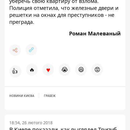
уберечь свою квартиру от взлома
.
Полиция отметила, что железные двери и
решетки на окнах для преступников - не
преграда.
Роман Малеваный
♥
🔥
😭
😆
😡
👍
НОВИНИ КИЄВА
ГРАБЕЖ
18:54, 26 лютого 2018
В Киеве показали, как выглядел Тризуб