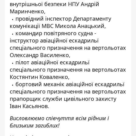
внутрішньої безпеки НПУ Андрій
Маринченко,
провідний інспектор Департаменту
комунікації МВС Микола Анацький,
командир повітряного судна -
інструктор авіаційної ескадрильї
спеціального призначення на вертольотах
Олександр Василенко,
пілот авіаційної ескадрильї
спеціального призначення на вертольотах
Костянтин Коваленко,
бортовий механік авіаційної ескадрильї
спеціального призначення на вертольотах
прапорщик служби цивільного захисту
Іван Касьянов.
Висловлюємо співчуття всім рідним і
близьким загиблих!