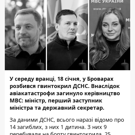
У середу вранці, 18 січня, у Броварах
розбився гвинтокрил ДСНС
. Внаслідок
авіакатастрофи
загинуло керівництво
МВС
: міністр, перший заступник
міністра та державний секретар.
За даними ДСНС, всього наразі відомо про
14 загиблих, з них 1 дитина. З них 9
перебували на борту гвинтокрила. 25