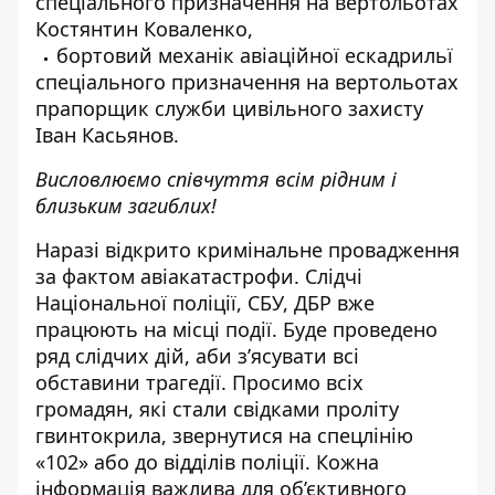
спеціального призначення на вертольотах
Костянтин Коваленко,
бортовий механік авіаційної ескадрильї
спеціального призначення на вертольотах
прапорщик служби цивільного захисту
Іван Касьянов.
Висловлюємо співчуття всім рідним і
близьким загиблих!
Наразі відкрито кримінальне провадження
за фактом авіакатастрофи. Слідчі
Національної поліції, СБУ, ДБР вже
працюють на місці події. Буде проведено
ряд слідчих дій, аби з’ясувати всі
обставини трагедії. Просимо всіх
громадян, які стали свідками проліту
гвинтокрила, звернутися на спецлінію
«102» або до відділів поліції. Кожна
інформація важлива для об’єктивного