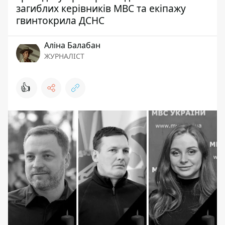
загиблих керівників МВС та екіпажу
гвинтокрила ДСНС
Аліна Балабан
ЖУРНАЛІСТ
👍