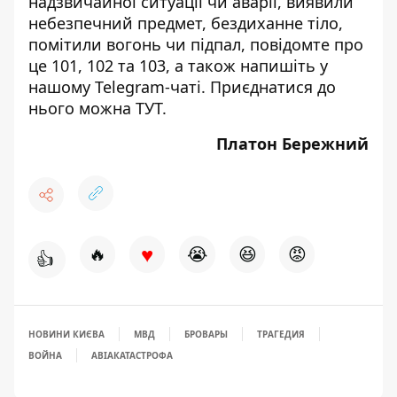
надзвичайної ситуації чи аварії, виявили
небезпечний предмет, бездиханне тіло,
помітили вогонь чи підпал, повідомте про
це 101, 102 та 103, а також напишіть у
нашому Telegram-чаті. Приєднатися до
нього можна
ТУТ
.
Платон Бережний
♥
🔥
😭
😆
😡
👍
НОВИНИ КИЄВА
МВД
БРОВАРЫ
ТРАГЕДИЯ
ВОЙНА
АВІАКАТАСТРОФА