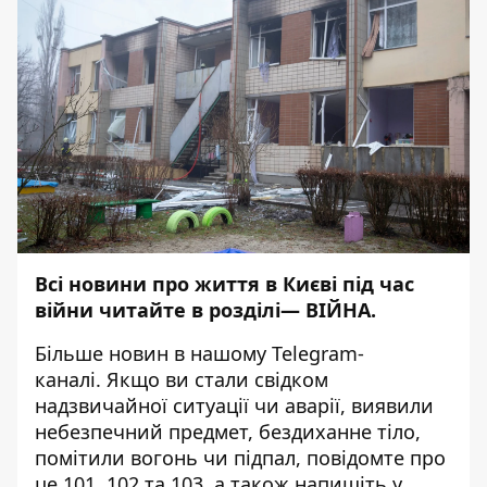
Всі новини про життя в Києві під час
війни читайте в розділі—
ВІЙНА
.
Більше новин в нашому
Telegram-
каналі
. Якщо ви стали свідком
надзвичайної ситуації чи аварії, виявили
небезпечний предмет, бездиханне тіло,
помітили вогонь чи підпал, повідомте про
це 101, 102 та 103, а також напишіть у