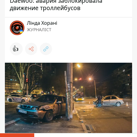
Daewoo: авария заблокировала
движение троллейбусов
Лінда Хорані
ЖУРНАЛІСТ
👍