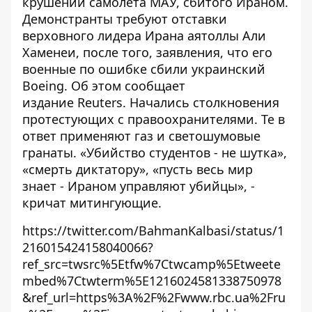
крушении самолета МАУ, сбитого Ираном.
Демонстранты требуют отставки
верховного лидера Ирана аятоллы Али
Хаменеи, после того, заявления, что его
военные по ошибке сбили украинский
Boeing. Об этом сообщает
издание
Reuters
. Начались столкновения
протестующих с правоохранителями. Те в
ответ применяют газ и светошумовые
гранаты. «Убийство студентов - не шутка»,
«смерть диктатору», «пусть весь мир
знает - Ираном управляют убийцы», -
кричат митингующие.
https://twitter.com/BahmanKalbasi/status/1
216015424158040066?
ref_src=twsrc%5Etfw%7Ctwcamp%5Etweete
mbed%7Ctwterm%5E1216024581338750978
&ref_url=https%3A%2F%2Fwww.rbc.ua%2Fru