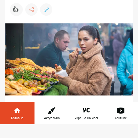
👍
Несколько дней почти
непрекращающихся осадков в Киеве
подошли к концу - 12 января в столице
Головна
Актуально
Україна на часі
Youtube
наконец будет сухо. Правда, синоптики
Інформатор у
также обещают еще и резкое
Завантажити