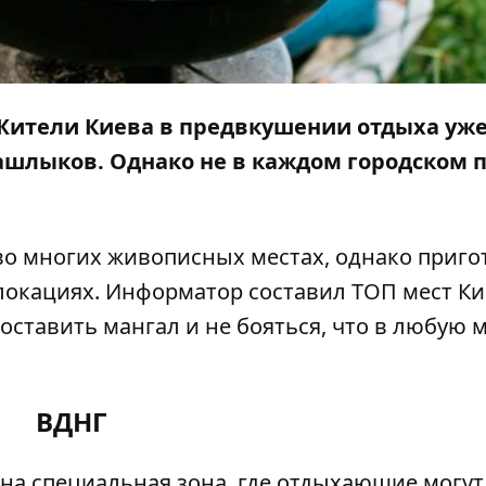
 Жители Киева в предвкушении отдыха уж
шлыков. Однако не в каждом городском 
во многих живописных местах, однако приго
 локациях.
Информатор
составил ТОП мест Кие
оставить мангал и не бояться, что в любую м
ВДНГ
на специальная зона, где отдыхающие могут