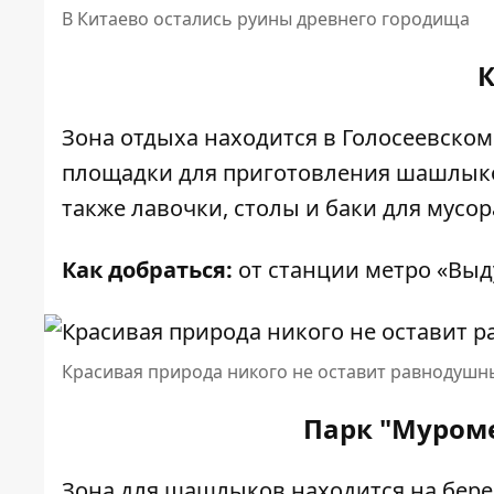
В Китаево остались руины древнего городища
К
Зона отдыха находится в Голосеевско
площадки для приготовления шашлыков,
также лавочки, столы и баки для мусор
Как добраться:
от станции метро «Выду
Красивая природа никого не оставит равнодуш
Парк "Муроме
Зона для шашлыков находится на бер