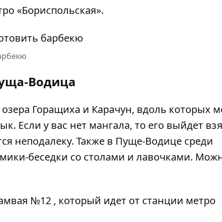
тро «Бориспольская».
арбекю
уща-Водица
 озера Горащиха и Карачун, вдоль которых 
. Если у вас нет мангала, то его выйдет взя
тся неподалеку. Также в Пуще-Водице среди
мики-беседки со столами и лавочками. Мож
амвая №12 , который идет от станции метро