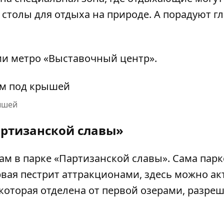
 столы для отдыха на природе. А порадуют гл
и метро «Выставочный центр».
ышей
ртизанской славы»
м в парке «Партизанской славы». Сама парк
ервая пестрит аттракционами, здесь можно а
 которая отделена от первой озерами, разре