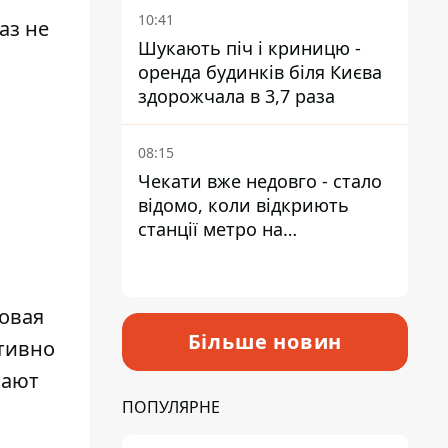
10:41
аз не
Шукають піч і криницю -
оренда будинків біля Києва
здорожчала в 3,7 раза
08:15
Чекати вже недовго - стало
відомо, коли відкриють
станції метро на
Виноградарі
овая
Більше новин
ктивно
шают
ПОПУЛЯРНЕ