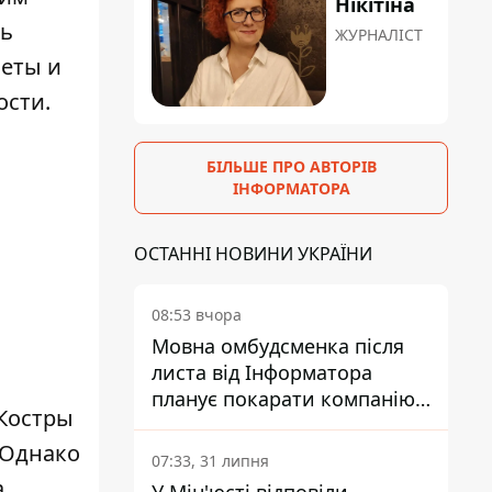
Нікітіна
сь
ЖУРНАЛІСТ
леты и
ости.
БІЛЬШЕ ПРО АВТОРІВ
ІНФОРМАТОРА
ОСТАННІ НОВИНИ УКРАЇНИ
08:53 вчора
Мовна омбудсменка після
листа від Інформатора
планує покарати компанію-
 Костры
підрядника ПриватБанку
 Однако
07:33, 31 липня
а