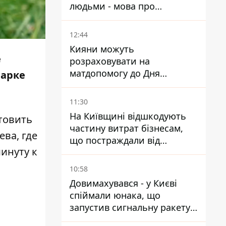
людьми - мова про
сурогатне материнство
12:44
Кияни можуть
е
розраховувати на
матдопомогу до Дня
парке
незалежності - кому її
дадуть
11:30
На Київщині відшкодують
товить
частину витрат бізнесам,
ва, где
що постраждали від
инуту к
прильотів ракет
10:58
Довимахувався - у Києві
спіймали юнака, що
запустив сигнальну ракету,
аби потішити дівчат