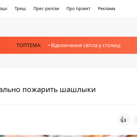
оші
Треш
Прес-релізи
Про проект
Реклама
ТОПТЕМА:
Відключення світла у столиці
егально пожарить шашлыки
👍