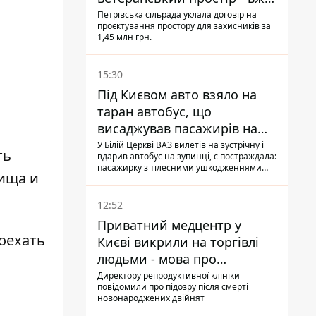
знайшли проєктанта
Петрівська сільрада уклала договір на
проєктування простору для захисників за
1,45 млн грн.
15:30
Під Києвом авто взяло на
таран автобус, що
висаджував пасажирів на
зупинці - пасажирка в
У Білій Церкві ВАЗ вилетів на зустрічну і
ть
вдарив автобус на зупинці, є постраждала:
лікарні
пасажирку з тілесними ушкодженнями
дища и
забрали на "швидкій" до лікарні
12:52
Приватний медцентр у
оехать
Києві викрили на торгівлі
людьми - мова про
сурогатне материнство
Директору репродуктивної клініки
повідомили про підозру після смерті
новонароджених двійнят