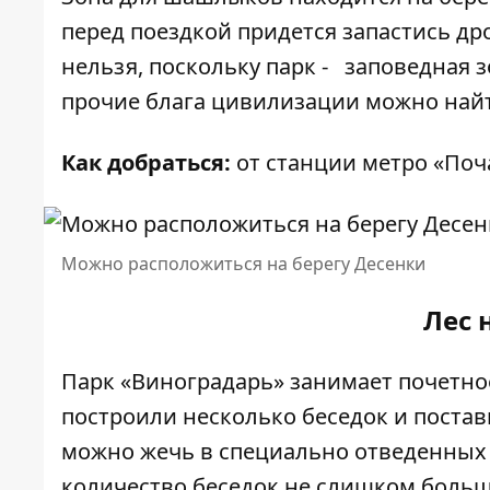
перед поездкой придется запастись дро
нельзя, поскольку парк - заповедная зо
прочие блага цивилизации можно найт
Как добраться:
от станции метро «Поча
Можно расположиться на берегу Десенки
Лес 
Парк «Виноградарь» занимает почетно
построили несколько беседок и поста
можно жечь в специально отведенных д
количество беседок не слишком боль