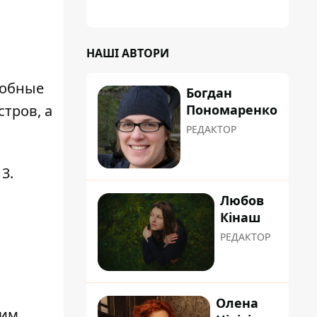
НАШІ АВТОРИ
добные
Богдан
Пономаренко
тров, а
РЕДАКТОР
3.
Любов
Кінаш
РЕДАКТОР
Олена
щим