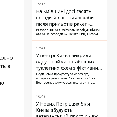
19:15
На Київщині досі гасять
склади й логістичні хаби
після прильотів ракет -
ДСНС
Рятувальники ліквідують наслідки нічної
атаки на розподільчі центри під Києвом
17:41
У центрі Києва викрили
можно
одну з наймасштабніших
ть в
туалетних схем з фіктивним
будинком
Подільська прокуратура через суд
оскаржує реєстрацію "нерухомості" на
но
Вознесенському узвозі, якої фізично
ніколи не існувало: під неї, ймовірно,
планували пізніше отримати "в
обслуговування" земельну ділянку
16:49
У Нових Петрівцях біля
Києва збудують
ветеранський простір - вже