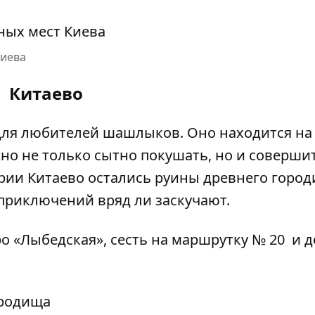
Киева
Китаево
 для любителей шашлыков. Оно находится на
но не только сытно покушать, но и соверши
ории Китаево остались руины древнего горо
приключений вряд ли заскучают.
о «Лыбедская», сесть на маршрутку № 20 и д