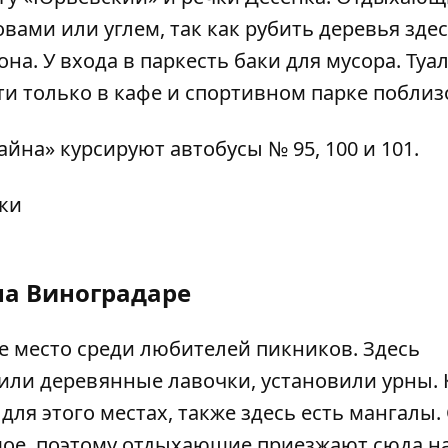
вами или углем, так как рубить деревья зде
на. У входа в паркесть баки для мусора. Туа
и только в кафе и спортивном парке поблиз
йна» курсируют автобусы № 95, 100 и 101.
на Виноградаре
е место среди любителей пикников. Здесь
вили деревянные лавочки, установили урны.
ля этого местах, также здесь есть мангалы.
шое, поэтому отдыхающие приезжают сюда н