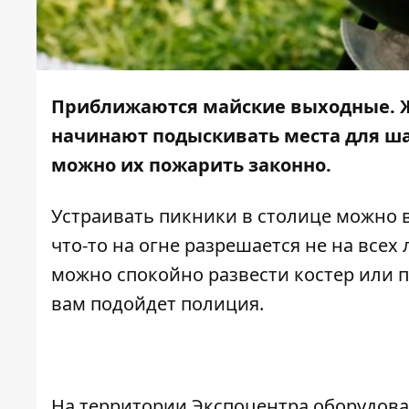
Приближаются
майские выходные
.
начинают подыскивать места для ша
можно их пожарить законно.
Устраивать пикники в столице можно 
что-то на огне разрешается не на всех
можно спокойно развести костер или п
вам подойдет полиция.
На территории Экспоцентра оборудова