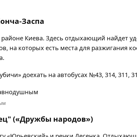
онча-Заспа
м районе Киева. Здесь отдыхающий найдет у
 на которых есть места для разжигания кос
а.
бичи» доехать на автобусах №43, 314, 311, 31
ным
ц" («Дружбы народов»)
егу «Юрьевский» и речки Десенка. Отдыхаю