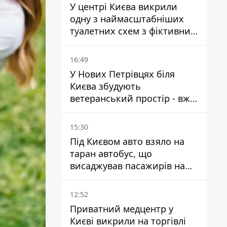
У центрі Києва викрили
одну з наймасштабніших
туалетних схем з фіктивним
будинком
16:49
У Нових Петрівцях біля
Києва збудують
ветеранський простір - вже
знайшли проєктанта
15:30
Під Києвом авто взяло на
таран автобус, що
висаджував пасажирів на
зупинці - пасажирка в
лікарні
12:52
Приватний медцентр у
Києві викрили на торгівлі