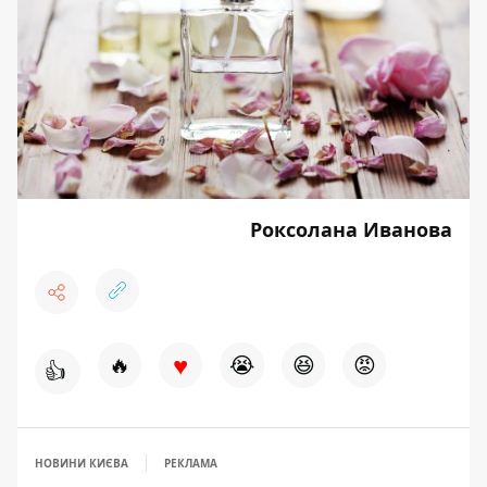
Роксолана Иванова
♥
🔥
😭
😆
😡
👍
НОВИНИ КИЄВА
РЕКЛАМА