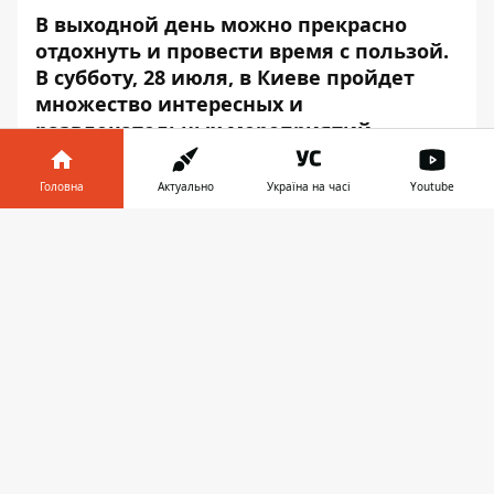
В выходной день можно прекрасно
отдохнуть и провести время с пользой.
В субботу, 28 июля, в Киеве пройдет
множество интересных и
развлекательных мероприятий.
Информатор
подготовил для вас самые
Головна
Актуально
Україна на часі
Youtube
лучшие события этого дня.
Інформатор у
MUKAIJI
Завантажити
телефоні
👉
Сольный концерт-практика молитва
Mukaiji. Будет играть древнюю храмовую
музыку дзен-буддизма именуемую
«хонкеку». Музыка наполнена миром,
любовью, гармонией, дыханием ветра,
ароматом тишины. Те, кто уже не раз
бывал на этих практиках-концертах,
понимают, о чем говорится. Название