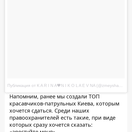
Публикация от K A R I N A🖤N I K O L A E V NA (@zmeysha_k)
14
Напомним, ранее мы создали
ТОП
красавчиков-патрульных Киева
, которым
хочется сдаться. Среди наших
правоохранителей есть такие, при виде
которых сразу хочется сказать:
«арестуйте меня».