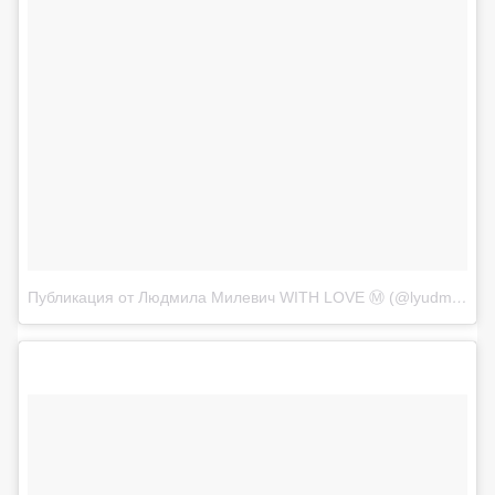
Публикация от Людмила Милевич WITH LOVE Ⓜ (@lyudmila_milevich)