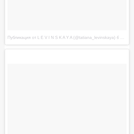
Публикация от L E V I N S K A Y A (@tatiana_levinskaya)
6 Июл 2017 в 10:25 PDT