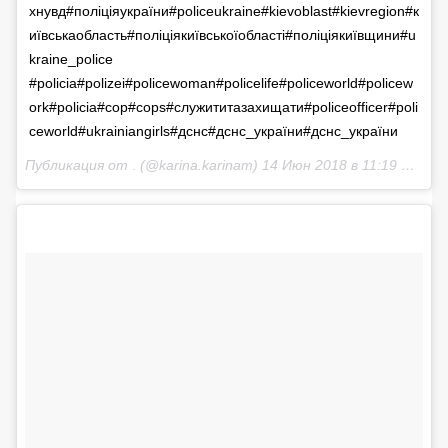
хнувд#поліціяукраїни#policeukraine#kievoblast#kievregion#к
иївськаобласть#поліціякиївськоїобласті#поліціякиївщини#u
kraine_police
#policia#polizei#policewoman#policelife#policeworld#policew
ork#policia#cop#cops#служититазахищати#policeofficer#poli
ceworld#ukrainiangirls#дснс#дснс_україни#дснс_україни
Публикация от
.
(@karina.karinam)
14 Июн 2018 в 11:19 PDT