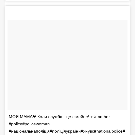
МОЯ МАМА❤ Коли служба - це сімейне! + #mother
#police#policewoman
#національнаполіція#поліціяукраїни#хнувс#nationalpolice#