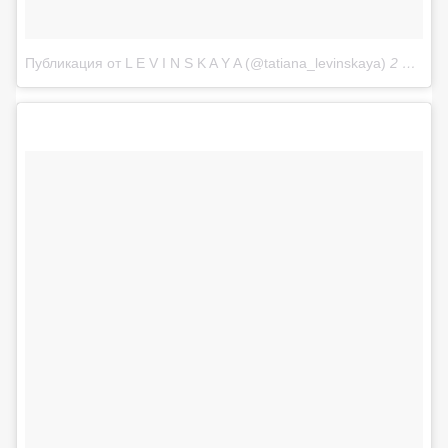
Публикация от L E V I N S K A Y A (@tatiana_levinskaya)
2 Июн 2017 в 6:06 PDT