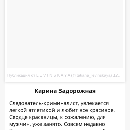
Публикация от L E V I N S K A Y A (@tatiana_levinskaya)
12 Фев 2018 в 1:25 PST
Карина Задорожная
Следователь-криминалист, увлекается
легкой атлетикой и любит все красивое.
Сердце красавицы, к сожалению, для
мужчин, уже занято. Совсем недавно