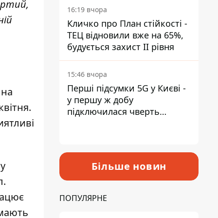
вертий,
16:19 вчора
ній
Кличко про План стійкості -
ТЕЦ відновили вже на 65%,
будується захист ІІ рівня
15:46 вчора
Перші підсумки 5G у Києві -
и
на
у першу ж добу
квітня.
підключилася чверть
иятливі
мільйона абонентів
ку
Більше новин
л.
рацює
ПОПУЛЯРНЕ
 мають