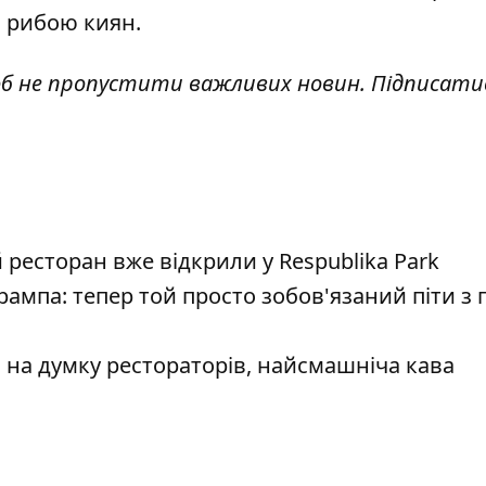
ю рибою киян.
об не пропустити важливих новин. Підписати
есторан вже відкрили у Respublika Park
рампа: тепер той просто зобов'язаний піти з
е, на думку рестораторів, найсмашніча кава