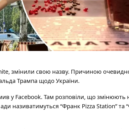
hite, змінили свою назву. Причиною очевидн
альда Трампа щодо України.
мив
у Facebook. Там розповіли, що змінюють 
ади називатимуться “Франк Pizza Station” та 