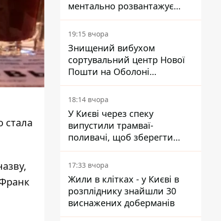
ментально розвантажує
акула
19:15 вчора
Знищений вибухом
сортувальний центр Нової
Пошти на Оболоні
запрацював - видають
посилки
18:14 вчора
У Києві через спеку
о стала
випустили трамваї-
поливачі, щоб зберегти
рейки від деформації
назву,
17:33 вчора
Жили в клітках - у Києві в
“Франк
розпліднику знайшли 30
виснажених доберманів