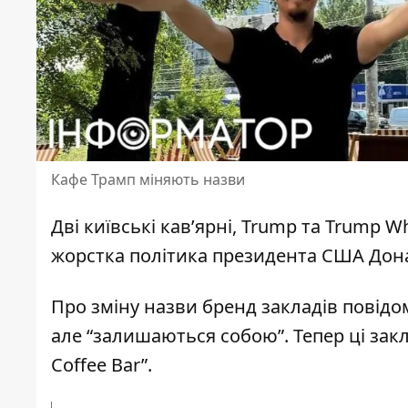
Кафе Трамп міняють назви
Дві
київські кав’ярні
, Trump та Trump W
жорстка політика президента США Дон
Про зміну назви бренд закладів
повідо
але “залишаються собою”. Тепер ці закл
Coffee Bar”.