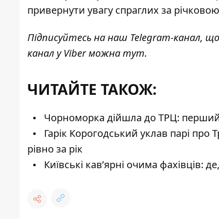
привернути увагу спраглих за річково
Підписуйтесь на наш
Telegram-канал
, щ
канал у Viber можна
тут
.
ЧИТАЙТЕ ТАКОЖ:
Чорноморка дійшла до ТРЦ: перший р
Гарік Корогодський уклав парі про Т
рівно за рік
Київські кав’ярні очима фахівців: д