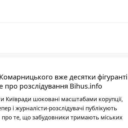
і Комарницького вже десятки фігурантів
е про розслідування Bihus.info
ати Київради шоковані масштабами корупції,
епер і журналісти-розслідувачі публікують
 про те, що забудовники тримають міських