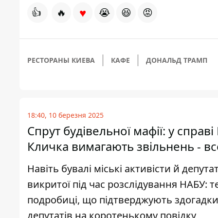
♥
👍
🔥
😭
😆
😡
РЕСТОРАНЫ КИЕВА
КАФЕ
ДОНАЛЬД ТРАМП
18:40, 10 березня 2025
Спрут будівельної мафії: у справ
Кличка вимагають звільнень - вс
Навіть бувалі міські активісти й депут
викритої під час розслідування НАБУ: т
подробиці, що підтверджують здогадки
депутатів на коротенькому повідку