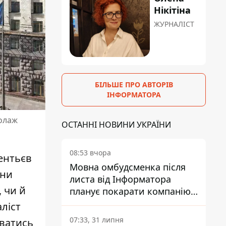
Нікітіна
ЖУРНАЛІСТ
БІЛЬШЕ ПРО АВТОРІВ
ІНФОРМАТОРА
колаж
ОСТАННІ НОВИНИ УКРАЇНИ
08:53 вчора
ентьєв
Мовна омбудсменка після
они
листа від Інформатора
, чи й
планує покарати компанію-
підрядника ПриватБанку
ліст
07:33, 31 липня
уватись