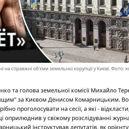
і на справжні об'єми земельної корупції у Києві. Фото: 
ко та голова земельної комісії Михайло Тер
рящим" за Києвом Денисом Комарницьким. В
рібно проголосувати на сесії,
а які - відкласти
ці оприлюднив у свіжому розслідуванні журна
марницький інструктував депутатів, як орієнт