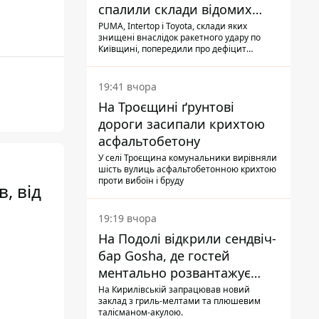
спалили склади відомих
брендів
PUMA, Intertop і Toyota, склади яких
знищені внаслідок ракетного удару по
Київщині, попередили про дефіцит
товарів
19:41 вчора
На Троєщині ґрунтові
дороги засипали крихтою
асфальтобетону
У селі Троєщина комунальники вирівняли
шість вулиць асфальтобетонною крихтою
проти вибоїн і бруду
, від
19:19 вчора
На Подолі відкрили сендвіч-
бар Gosha, де гостей
ментально розвантажує
акула
На Кирилівській запрацював новий
заклад з гриль-мелтами та плюшевим
талісманом-акулою.