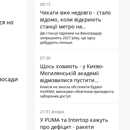
08:15
Чекати вже недовго - стало
відомо, коли відкриють
ся на
станції метро на
Виноградарі
Дві станції підземки на Виноградарі
запрацюють 2027 року, ще одну
добудують пізніше.
07:30
Щось ховають - у Києво-
Могилянській академії
 посади
відмовилися пустити
комісію з охорони пам'яток
Комісія не змогла обстежити будівлі
НаУКМА, виконувач обов'язків президента
на територію
заборонив доступ
21:51 вчора
У PUMA та Intertop кажуть
про дефіцит - ракети