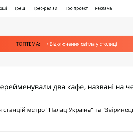
оші
Треш
Прес-релізи
Про проект
Реклама
ТОПТЕМА:
Відключення світла у столиці
перейменували два кафе, названі на ч
станцій метро "Палац Україна" та "Звіринець