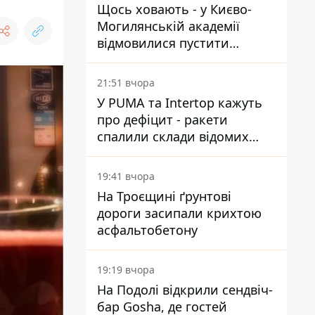
Щось ховають - у Києво-
Могилянській академії
відмовилися пустити
комісію з охорони пам'яток
на територію
21:51 вчора
У PUMA та Intertop кажуть
про дефіцит - ракети
спалили склади відомих
брендів
19:41 вчора
На Троєщині ґрунтові
дороги засипали крихтою
асфальтобетону
19:19 вчора
На Подолі відкрили сендвіч-
бар Gosha, де гостей