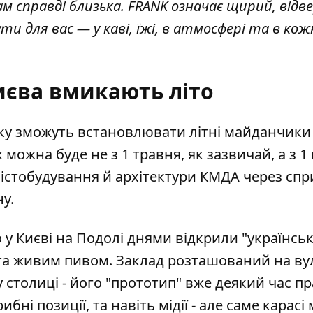
нам справді близька. FRANK означає щирий, від
и для вас — у каві, їжі, в атмосфері та в кож
иєва вмикають літо
оку
зможуть встановлювати літні майданчик
 можна буде не з 1 травня, як зазвичай, а з 1 
істобудування й архітектури КМДА через спр
у.
у Києві на Подолі днями відкрили "українсь
 та живим пивом
. Заклад розташований на ву
у столиці - його "прототип" вже деякий час п
бні позиції, та навіть мідії - але саме карасі