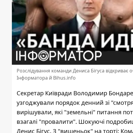
Розслідування команди Дениса Бігуса відкриває оч
Інформатора й Bihus.info
Секретар Київради Володимир Бондарен
узгоджували порядок денний зі "смот
вирішували, які "земельні" питання
пот
взагалі "провалити". Шокуючі подроби
Денис Бігус. З "вишеньок" на торті: Ко