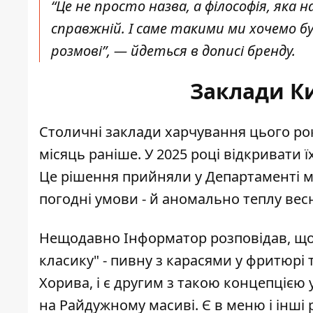
“Це не просто назва, а філософія, яка 
справжній. І саме такими ми хочемо бут
розмові”, — йдеться в дописі бренду.
Заклади К
Столичні заклади харчування цього р
місяць раніше. У 2025 році відкривати їх
Це рішення прийняли у Департаменті м
погодні умови - й аномально теплу весн
Нещодавно Інформатор розповідав, що 
класику" -
пивну з карасями у фритюрі
Хорива, і є другим з такою концепцією 
на Райдужному масиві. Є в меню і інші ри