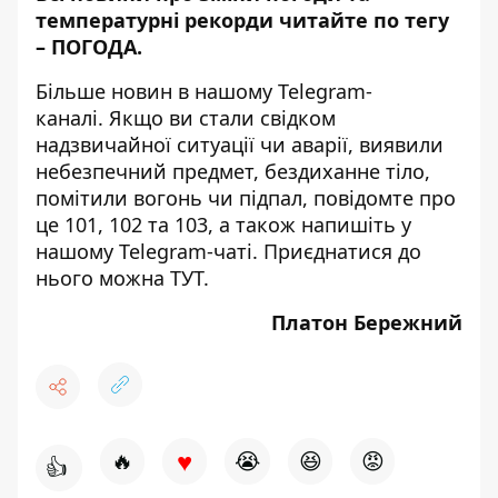
температурні рекорди читайте по тегу
–
ПОГОДА
.
Більше новин в нашому
Telegram-
каналі
. Якщо ви стали свідком
надзвичайної ситуації чи аварії, виявили
небезпечний предмет, бездиханне тіло,
помітили вогонь чи підпал, повідомте про
це 101, 102 та 103, а також напишіть у
нашому Telegram-чаті. Приєднатися до
нього можна
ТУТ
.
Платон Бережний
♥
🔥
😭
😆
😡
👍