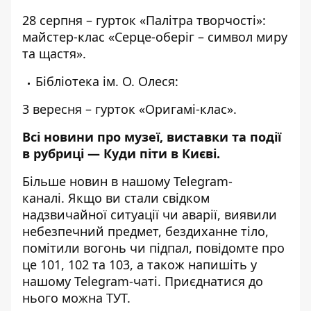
28 серпня – гурток «Палітра творчості»:
майстер-клас «Серце-оберіг – символ миру
та щастя».
Бібліотека ім. О. Олеся:
3 вересня – гурток «Оригамі-клас».
Всі новини про музеї, виставки та події
в рубриці —
Куди піти в Києві
.
Більше новин в нашому
Telegram-
каналі
. Якщо ви стали свідком
надзвичайної ситуації чи аварії, виявили
небезпечний предмет, бездиханне тіло,
помітили вогонь чи підпал, повідомте про
це 101, 102 та 103, а також напишіть у
нашому Telegram-чаті. Приєднатися до
нього можна
ТУТ
.