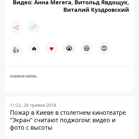
Видео: Анна Мегега, Витольд Явдощук,
Виталий Куздровский
♥
🔥
😭
😆
😡
👍
НОВИНИ КИЄВА
11:22, 28 травня 2018
Пожар в Киеве в столетнем кинотеатре
"Экран" считают поджогом: видео и
фото с высоты