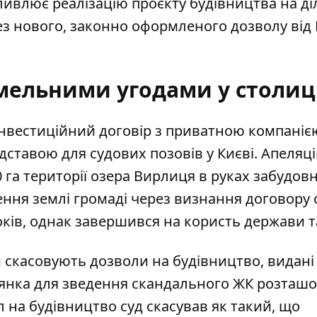
влює реалізацію проєкту будівництва на ді
без нового, законно оформленого дозволу ві
емельними угодами у столиц
інвестиційний договір з приватною компаніє
ідставою для судових позовів у Києві. Апеляц
га території озера Вирлиця в руках забудовн
ння землі громаді
через визнання договору
оків, однак завершився на користь держави т
 скасовують дозволи на будівництво, видані
ілянка для зведення скандального ЖК розташ
л на будівництво суд скасував
як такий, що