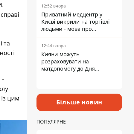
лікарні
М.
12:52 вчора
справі
Приватний медцентр у
Києві викрили на торгівлі
людьми - мова про
сурогатне материнство
і та
12:44 вчора
ності
Кияни можуть
розраховувати на
матдопомогу до Дня
незалежності - кому її
 -
дадуть
олу
 із цим
Більше новин
ПОПУЛЯРНЕ