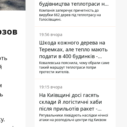
будівництва теплотраси на
Теремках
Компанія заперечує причетність до
вирубки 662 дерев під теплотрасу на
Голосіївщині.
озов
19:56 вчора
Шкода кожного дерева на
Теремках, але тепло мають
подати в 400 будинків -
ють
депутатка Київради
Ковалевська пояснила, чому обрали саме
й
такий маршрут теплотраси попри
протести жителів.
м
19:15 вчора
нь
На Київщині досі гасять
склади й логістичні хаби
після прильотів ракет -
ДСНС
Рятувальники ліквідують наслідки нічної
у.
атаки на розподільчі центри під Києвом