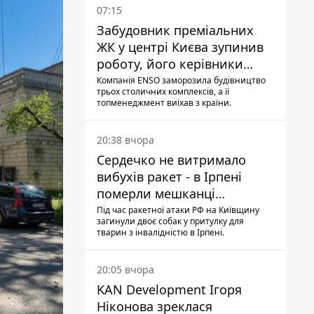
07:15
Забудовник преміальних
ЖК у центрі Києва зупинив
роботу, його керівники
втекли з України - Bihus.info
Компанія ENSO заморозила будівництво
трьох столичних комплексів, а її
топменеджмент виїхав з країни.
20:38 вчора
Сердечко не витримало
вибухів ракет - в Ірпені
померли мешканці
притулку для собак з
Під час ракетної атаки РФ на Київщину
загинули двоє собак у притулку для
інвалідністю
тварин з інвалідністю в Ірпені.
20:05 вчора
KAN Development Ігоря
Ніконова зреклася