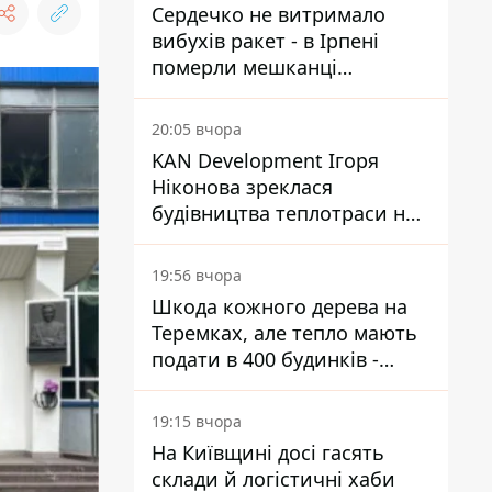
Сердечко не витримало
вибухів ракет - в Ірпені
померли мешканці
притулку для собак з
інвалідністю
20:05 вчора
KAN Development Ігоря
Ніконова зреклася
будівництва теплотраси на
Теремках
19:56 вчора
Шкода кожного дерева на
Теремках, але тепло мають
подати в 400 будинків -
депутатка Київради
19:15 вчора
На Київщині досі гасять
склади й логістичні хаби