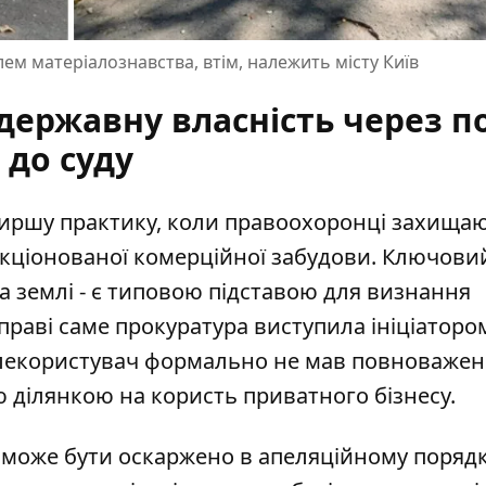
лем матеріалознавства, втім, належить місту Київ
державну власність через п
до суду
ширшу практику, коли правоохоронці захища
нкціонованої комерційної забудови. Ключови
ка землі - є типовою підставою для визнання
справі саме прокуратура виступила ініціаторо
емлекористувач формально не мав повноваже
ділянкою на користь приватного бізнесу.
 може бути оскаржено в апеляційному порядк