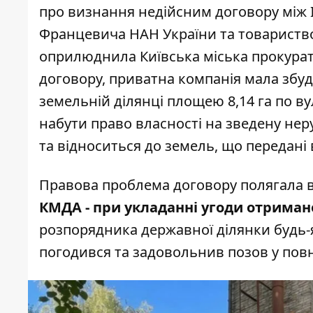
про визнання недійсним договору між І
Францевича НАН України та товариство
оприлюднила Київська міська прокура
договору, приватна компанія мала збу
земельній ділянці площею 8,14 га по в
набути право власності на зведену нер
та відноситься до земель, що передані 
Правова проблема договору полягала 
КМДА - при укладанні угоди отриман
розпорядника державної ділянки будь-я
погодився та задовольнив позов у повн