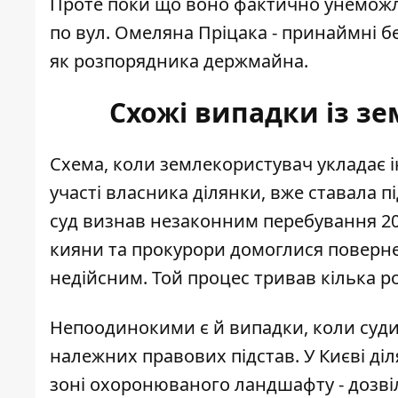
Проте поки що воно фактично унеможли
по вул. Омеляна Пріцака - принаймні 
як розпорядника держмайна.
Схожі випадки із з
Схема, коли землекористувач укладає 
участі власника ділянки, вже ставала п
суд визнав незаконним перебування 20 
кияни та
прокурори домоглися поверне
недійсним. Той процес тривав кілька р
Непоодинокими є й випадки, коли суди
належних правових підстав. У Києві д
зоні охоронюваного ландшафту -
дозві