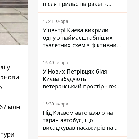
після прильотів ракет -
ДСНС
17:41 вчора
У центрі Києва викрили
одну з наймасштабніших
туалетних схем з фіктивним
будинком
16:49 вчора
лі у
У Нових Петрівцях біля
танови.
Києва збудують
ветеранський простір - вже
о
знайшли проєктанта
15:30 вчора
167 млн
Під Києвом авто взяло на
таран автобус, що
висаджував пасажирів на
атури
зупинці - пасажирка в