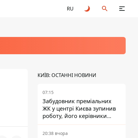
RU
КИЇВ: ОСТАННІ НОВИНИ
07:15
Забудовник преміальних
ЖК у центрі Києва зупинив
роботу, його керівники
втекли з України - Bihus.info
20:38 вчора