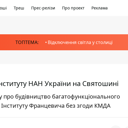
оші
Треш
Прес-релізи
Про проект
Реклама
ТОПТЕМА:
Відключення світла у столиці
Інституту НАН України на Святошині
ду про будівництво багатофункціонального
и Інституту Францевича без згоди КМДА