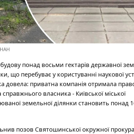
 НАН
будову понад восьми гектарів державної зем
ки, що перебуває у користуванні наукової ус
ка довела: приватна компанія отримала прав
а справжнього власника
- Київської міської
орюваної земельної ділянки становить понад 
льнив позов Святошинської окружної прокур