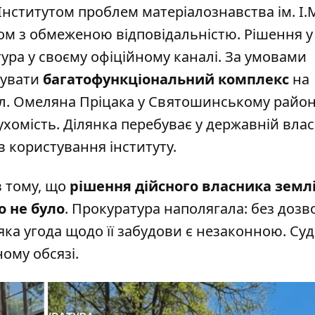
нститутом проблем матеріалознавства ім. І.
м з обмеженою відповідальністю. Рішення у 
тура
у своєму офіційному каналі. За умовами
дувати
багатофункціональний комплекс
на
ул. Омеляна Пріцака у Святошинському район
ухомість. Ділянка перебуває у державній влас
в користування інституту.
в тому, що
рішення дійсного власника землі
о не було
. Прокуратура наполягала: без дозв
ка угода щодо її забудови є незаконною. Суд
ому обсязі.