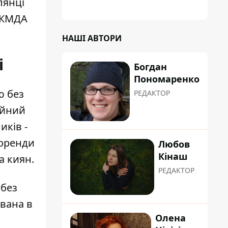
лянці
д КМДА
НАШІ АВТОРИ
і
Богдан
Пономаренко
ю без
РЕДАКТОР
ійний
иків -
 оренди
Любов
Кінаш
а киян.
РЕДАКТОР
 без
ована в
Олена