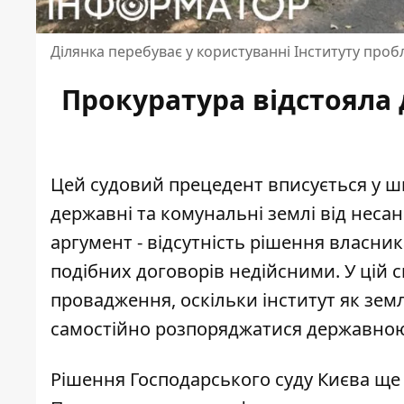
Ділянка перебуває у користуванні Інституту проб
Прокуратура відстояла 
Цей судовий прецедент вписується у 
державні та комунальні землі від неса
аргумент - відсутність рішення власни
подібних договорів недійсними. У цій 
провадження, оскільки інститут як з
самостійно розпоряджатися державною 
Рішення Господарського суду Києва ще