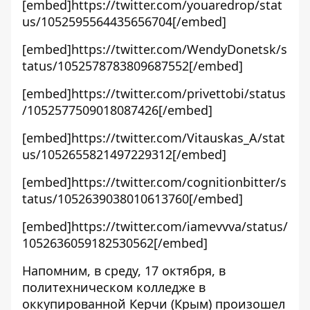
[embed]https://twitter.com/youaredrop/stat
us/1052595564435656704[/embed]
[embed]https://twitter.com/WendyDonetsk/s
tatus/1052578783809687552[/embed]
[embed]https://twitter.com/privettobi/status
/1052577509018087426[/embed]
[embed]https://twitter.com/Vitauskas_A/stat
us/1052655821497229312[/embed]
[embed]https://twitter.com/cognitionbitter/s
tatus/1052639038010613760[/embed]
[embed]https://twitter.com/iamevvva/status/
1052636059182530562[/embed]
Напомним, в среду, 17 октября,
в
политехническом колледже в
оккупированной Керчи (Крым) произошел