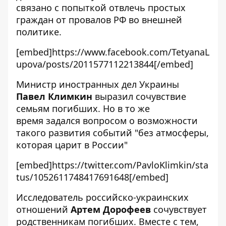
связано с попыткой отвлечь простых
граждан от провалов РФ во внешней
политике.
[embed]https://www.facebook.com/TetyanaL
upova/posts/2011577112213844[/embed]
Министр иностранных дел Украины
Павел Климкин
выразил сочувствие
семьям погибших. Но в то же
время задался вопросом о возможности
такого развития событий "без атмосферы,
которая царит в России"
[embed]https://twitter.com/PavloKlimkin/sta
tus/1052611748417691648[/embed]
Исследователь российско-украинских
отношений
Артем Дорофеев
сочувствует
родственникам погибших. Вместе с тем,