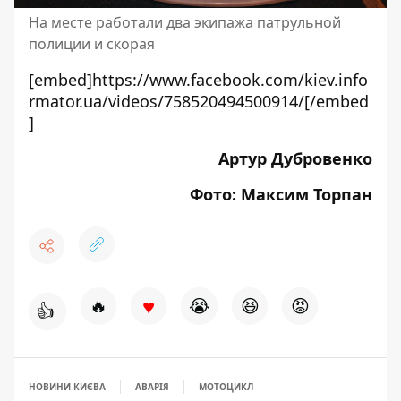
На месте работали два экипажа патрульной
полиции и скорая
[embed]https://www.facebook.com/kiev.info
rmator.ua/videos/758520494500914/[/embed
]
Артур Дубровенко
Фото: Максим Торпан
♥
🔥
😭
😆
😡
👍
НОВИНИ КИЄВА
АВАРІЯ
МОТОЦИКЛ