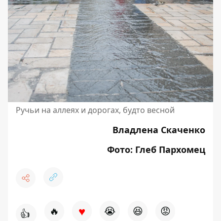
Ручьи на аллеях и дорогах, будто весной
Владлена Скаченко
Фото: Глеб Пархомец
♥
🔥
😭
😆
😡
👍