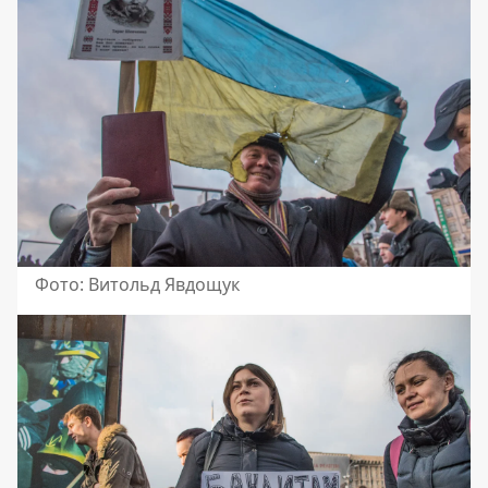
Фото: Витольд Явдощук