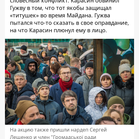
словесный конфликт. Карасин обвинил
Гужву в том, что тот якобы защищал
«титушек» во время Майдана. Гужва
пытался что-то сказать в свое оправдание,
на что Карасин плюнул ему в лицо.
На акцию также пришли нардеп Сергей
Лещенко и член "Громадської ради