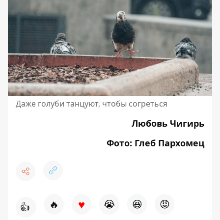
Даже голуби танцуют, чтобы согреться
Любовь Чигирь
Фото: Глеб Пархомец
♥
🔥
😭
😆
😡
👍