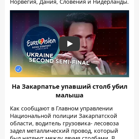
Норвегия, Дания, Словения и Нидерланды.
Play
На Закарпатье упавший столб убил
малыша
Как
сообщают
в Главном управлении
Национальной полиции Закарпатской
области, водитель грузовика- лесовоза
задел металлический провод, который
был натянут между двумя столбами. В