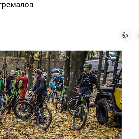
стремалов
👍