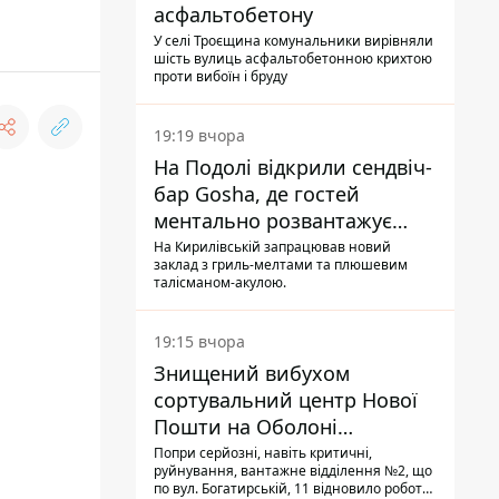
асфальтобетону
У селі Троєщина комунальники вирівняли
шість вулиць асфальтобетонною крихтою
проти вибоїн і бруду
19:19 вчора
На Подолі відкрили сендвіч-
бар Gosha, де гостей
ментально розвантажує
акула
На Кирилівській запрацював новий
заклад з гриль-мелтами та плюшевим
талісманом-акулою.
19:15 вчора
Знищений вибухом
сортувальний центр Нової
Пошти на Оболоні
запрацював - видають
Попри серйозні, навіть критичні,
руйнування, вантажне відділення №2, що
посилки
по вул. Богатирській, 11 відновило роботу: