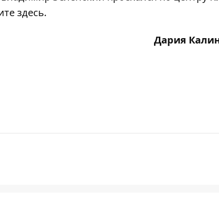
ите здесь
.
Дария Кали