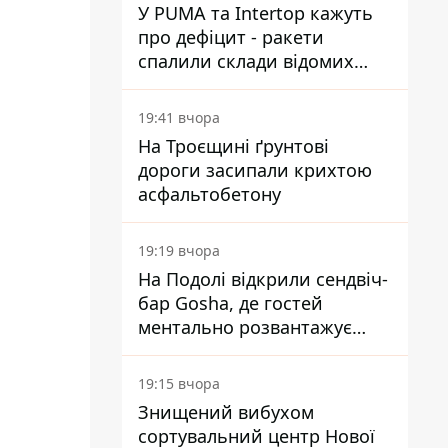
У PUMA та Intertop кажуть
про дефіцит - ракети
спалили склади відомих
брендів
19:41 вчора
На Троєщині ґрунтові
дороги засипали крихтою
асфальтобетону
19:19 вчора
На Подолі відкрили сендвіч-
бар Gosha, де гостей
ментально розвантажує
акула
19:15 вчора
Знищений вибухом
сортувальний центр Нової