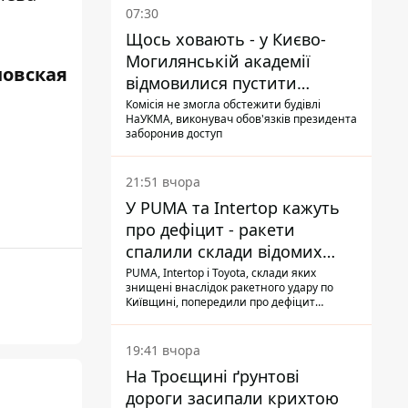
07:30
Щось ховають - у Києво-
Могилянській академії
новская
відмовилися пустити
комісію з охорони пам'яток
Комісія не змогла обстежити будівлі
НаУКМА, виконувач обов'язків президента
на територію
заборонив доступ
21:51 вчора
У PUMA та Intertop кажуть
про дефіцит - ракети
спалили склади відомих
брендів
PUMA, Intertop і Toyota, склади яких
знищені внаслідок ракетного удару по
Київщині, попередили про дефіцит
товарів
19:41 вчора
На Троєщині ґрунтові
дороги засипали крихтою