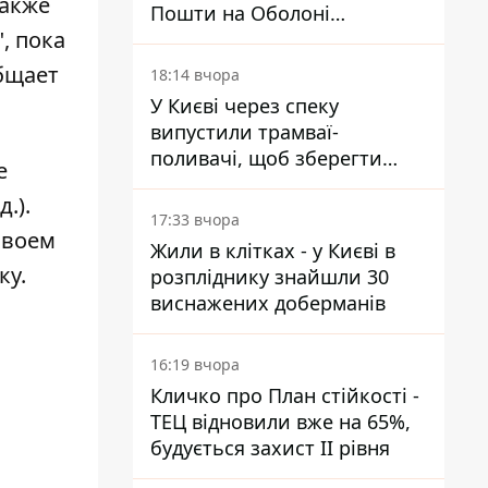
также
Пошти на Оболоні
, пока
запрацював - видають
посилки
общает
18:14 вчора
У Києві через спеку
випустили трамваї-
поливачі, щоб зберегти
е
рейки від деформації
.).
17:33 вчора
 своем
Жили в клітках - у Києві в
ку.
розпліднику знайшли 30
виснажених доберманів
16:19 вчора
Кличко про План стійкості -
ТЕЦ відновили вже на 65%,
будується захист ІІ рівня