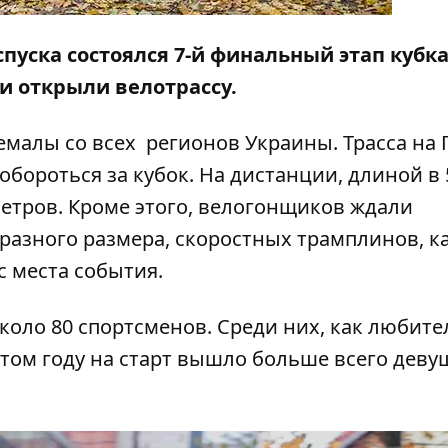
спуска состоялся 7-й финальный этап кубк
и открыли велотрассу.
емалы со всех регионов Украины. Трасса на
обороться за кубок. На дистанции, длиной в 
етров. Кроме этого, велогонщиков ждали
разного размера, скоростных трамплинов, к
с места события.
оло 80 спортсменов. Среди них, как любител
ом году на старт вышло больше всего девуш