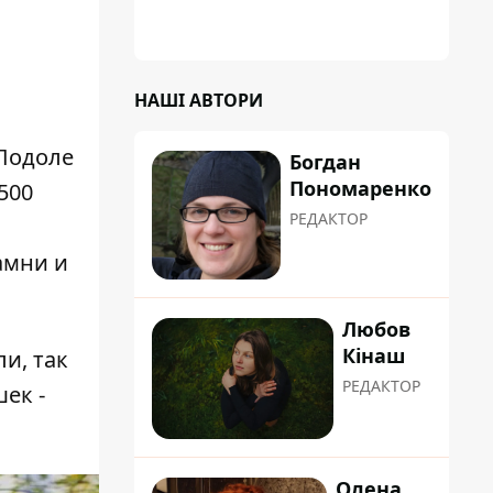
співробітники сортують поштові
відправлення й видають їх адресатам
а
НАШІ АВТОРИ
 Подоле
Богдан
Пономаренко
500
РЕДАКТОР
амни и
Любов
Кінаш
и, так
РЕДАКТОР
ек -
Олена