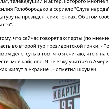
ла", телеведущий и актер, которого многие 
илия Голобородько в сериале "Слуга народа"
атуру на президентских гонках. Об этом со
иття
".
 тому, что сейчас говорят эксперты (по мнени
сть во второй тур президентской гонки, - Ред
мом деле, суть в том, что я считаю, что я на
сте, мне кайфово. Я не езжу учиться в Амери
как живут в Украине", - отметил шоумен.