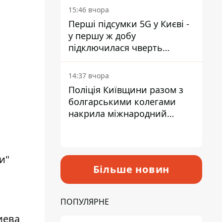
15:46 вчора
Перші підсумки 5G у Києві -
у першу ж добу
підключилася чверть
мільйона абонентів
14:37 вчора
Поліція Київщини разом з
болгарськими колегами
накрила міжнародний
наркосиндикат
и"
Більше новин
ПОПУЛЯРНЕ
иева