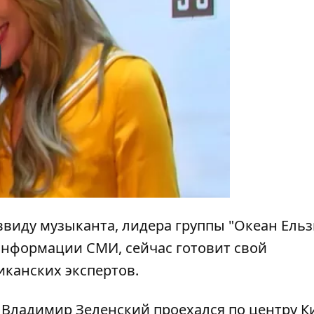
y
виду музыканта, лидера группы "Океан Ельз
информации СМИ, сейчас готовит свой
канских экспертов.
 Владимир Зеленский проехался по центру К