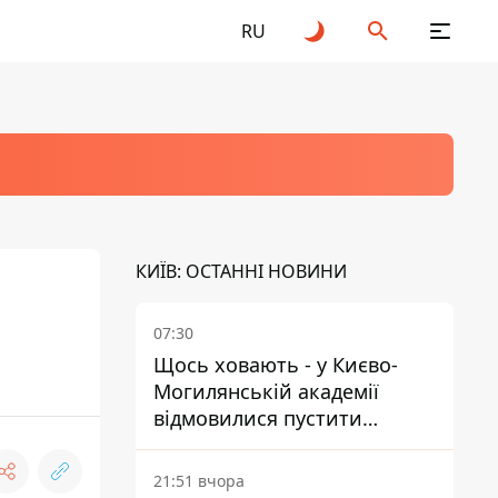
RU
КИЇВ: ОСТАННІ НОВИНИ
07:30
Щось ховають - у Києво-
Могилянській академії
відмовилися пустити
комісію з охорони пам'яток
на територію
21:51 вчора