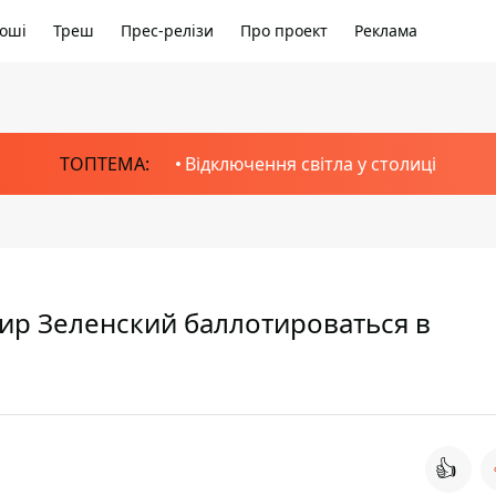
оші
Треш
Прес-релізи
Про проект
Реклама
ТОПТЕМА:
Відключення світла у столиці
мир Зеленский баллотироваться в
👍