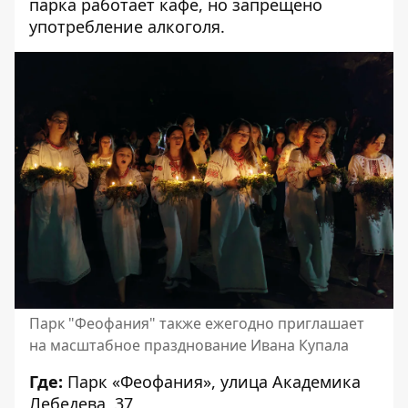
парка работает кафе, но запрещено
употребление алкоголя.
Парк "Феофания" также ежегодно приглашает
на масштабное празднование Ивана Купала
Где:
Парк «Феофания», улица Академика
Лебедева, 37