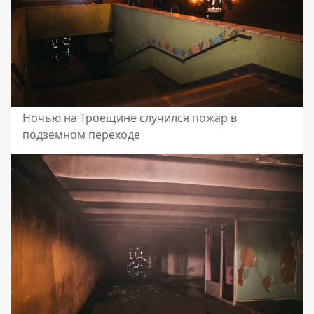
Ночью на Троещине случился пожар в
подземном переходе