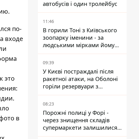
автобусів і один тролейбус
ию.
11:46
лся по-
В горили Тоні з Київського
зоопарку іменини - за
на входе
людськими мірками йому
ли
вже понад 90 років
форма
09:39
У Києві постраждалі після
к это
ракетної атаки, на Оболоні
горіли резервуари з
чения:
паливом
ндии.
08:23
ыло
Порожні полиці у Форі -
 фото в
через знищення складів
супермаркети залишилися
без асортименту
ех