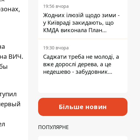
19:56 вчора
зонах,
Жодних ілюзій щодо зими -
у Київраді закидають, що
КМДА виконала План
стійкості на 20%
на
19:30 вчора
на ВИЧ.
Саджати треба не молоді, а
вже дорослі дерева, а це
обы
недешево - забудовник
Ніконов
тупил
 первый
Більше новин
ел
ПОПУЛЯРНЕ