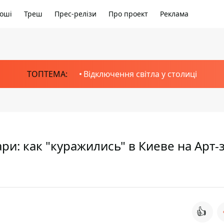
оші
Треш
Прес-релізи
Про проект
Реклама
ТОПТЕМА:
Відключення світла у столиці
ри: как "куражились" в Киеве на Арт-
👍