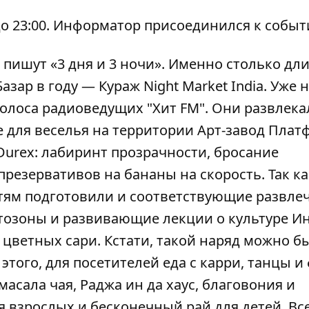
о 23:00.
Информатор
присоединился к событ
х пишут «3 дня и 3 ночи». Именно столько дли
ар в году — Кураж Night Market India. Уже 
голоса радиоведущих "Хит FM". Они развлека
е для веселья на территории Арт-завод Плат
Durex: лабиринт прозрачности, бросание
презервативов на бананы на скорость. Так ка
тям подготовили и соответствующие развле
тозоны и развивающие лекции о культуре И
 цветных сари. Кстати, такой наряд можно б
 этого, для посетителей еда с карри, танцы и
масала чая, Раджа ин да хаус, благовония и
 взрослых и бесконечный рай для детей. Вс