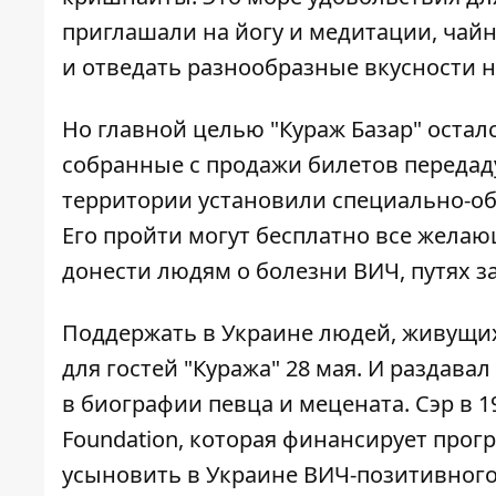
приглашали на йогу и медитации, чай
и отведать разнообразные вкусности н
Но главной целью "Кураж Базар" остал
собранные с продажи билетов передад
территории установили специально-об
Его пройти могут бесплатно все желаю
донести людям о болезни ВИЧ, путях з
Поддержать в Украине людей, живущих
для гостей "Куража" 28 мая. И раздава
в биографии певца и мецената. Сэр в 
Foundation, которая финансирует прог
усыновить в Украине ВИЧ-позитивного