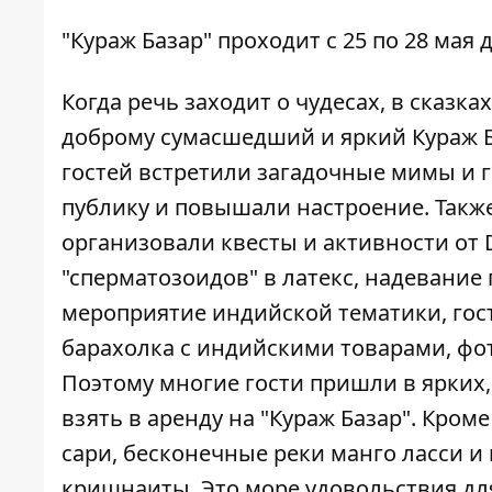
"Кураж Базар" проходит с 25 по 28 мая д
Когда речь заходит о чудесах, в сказка
доброму сумасшедший и яркий Кураж Баз
гостей встретили загадочные мимы и 
публику и повышали настроение. Такж
организовали квесты и активности от 
"сперматозоидов" в латекс, надевание 
мероприятие индийской тематики, гос
барахолка с индийскими товарами, фо
Поэтому многие гости пришли в ярких,
взять в аренду на "Кураж Базар". Кроме
сари, бесконечные реки манго ласси и 
кришнаиты. Это море удовольствия для