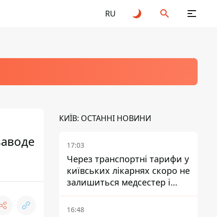
RU
КИЇВ: ОСТАННІ НОВИНИ
заводе
17:03
Через транспортні тарифи у
київських лікарнях скоро не
залишиться медсестер і
санітарок - професор
Голубовська
16:48