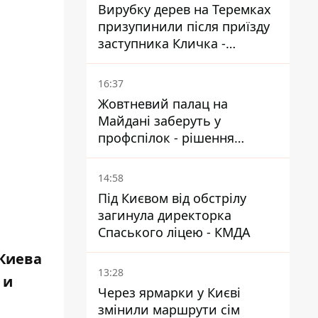
Вирубку дерев на Теремках
призупинили після приїзду
заступника Кличка -
почався діалог
16:37
Жовтневий палац на
Майдані заберуть у
профспілок - рішення
Господарського суду
14:58
Під Києвом від обстрілу
загинула директорка
Спаського ліцею - КМДА
Киева
13:28
 и
Через ярмарки у Києві
змінили маршрути сім