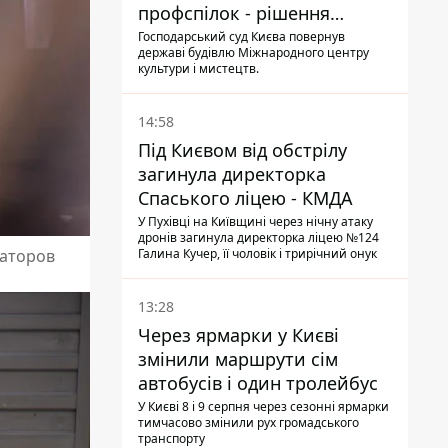
профспілок - рішення
Господарського суду
Господарський суд Києва повернув
державі будівлю Міжнародного центру
культури і мистецтв.
14:58
Під Києвом від обстрілу
загинула директорка
Спаського ліцею - КМДА
У Пухівці на Київщині через нічну атаку
дронів загинула директорка ліцею №124
заторов
Галина Кучер, її чоловік і трирічний онук
13:28
Через ярмарки у Києві
змінили маршрути сім
автобусів і один тролейбус
У Києві 8 і 9 серпня через сезонні ярмарки
тимчасово змінили рух громадського
транспорту