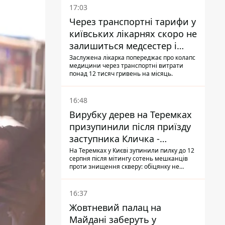
17:03
Через транспортні тарифи у
київських лікарнях скоро не
залишиться медсестер і
санітарок - професор
Заслужена лікарка попереджає про колапс
медицини через транспортні витрати
Голубовська
понад 12 тисяч гривень на місяць.
16:48
Вирубку дерев на Теремках
призупинили після приїзду
заступника Кличка -
почався діалог
На Теремках у Києві зупинили пилку до 12
серпня після мітингу сотень мешканців
проти знищення скверу: обіцянку не
поновлювати роботи дав особисто
заступник Кличка, Петро Пантелеєв, що
прибув налагодити комунікацію
16:37
Жовтневий палац на
Майдані заберуть у