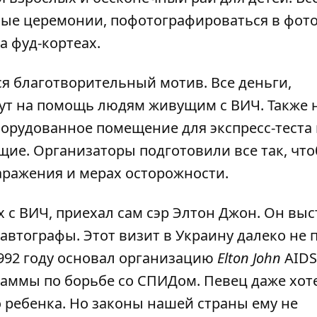
ные церемонии, пофотографироваться в фото
а ф
уд-кортеах.
ся благотворительный мотив. Все деньги,
ут на помощь людям живущим с ВИЧ. Также 
орудованное помещение для экспресс-теста 
щие. Организаторы подготовили все так, чт
аражения и мерах осторожности.
 с ВИЧ, приехал сам сэр Элтон Джон. Он выс
л автографы. Этот визит в Украину далеко не
1992 году основал организацию
Elton John
AIDS
раммы по борьбе со СПИДом. Певец даже хот
 ребенка. Но законы нашей страны ему не