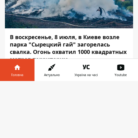
В воскресенье, 8 июля, в Киеве возле
парка "Сырецкий гай" загорелась
свалка. Огонь охватил 1000 квадратных
метров территории.
Пожар, по словам сотрудников ГСЧС,
Головна
Актуально
Україна на часі
Youtube
начали тушить около 18:00. Об этом
Информатор
узнал, побывав на месте
Інформатор у
Завантажити
происшествия.
телефоні
👉
По состоянию на 19:40 возгорание
локализовали, однако завалы мусора все
еще тлеют и дымят. К счастью, в пожаре
пострадавших нет.