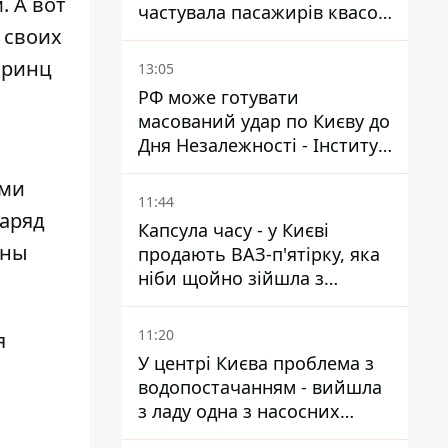
. А вот
частувала пасажирів квасом
 своих
під час знеструмлення
мережі
принц
13:05
РФ може готувати
масований удар по Києву до
Дня Незалежності - Інститут
вивчення війни
ими
11:44
наряд
Капсула часу - у Києві
ены
продають ВАЗ-п'ятірку, яка
ніби щойно зійшла з
конвейєра
11:20
я
У центрі Києва проблема з
водопостачанням - вийшла
з ладу одна з насосних
станцій