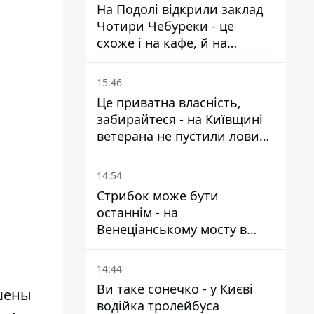
На Подолі відкрили заклад
Чотири Чебуреки - це
схоже і на кафе, й на
фастфуд
15:46
Це приватна власність,
забирайтеся - на Київщині
ветерана не пустили ловити
рибу в озері
14:54
Стрибок може бути
останнім - на
Венеціанському мосту в
Гідропарку встановили
таблички для відчайдухів
14:44
Ви таке сонечко - у Києві
ашены
водійка тролейбуса