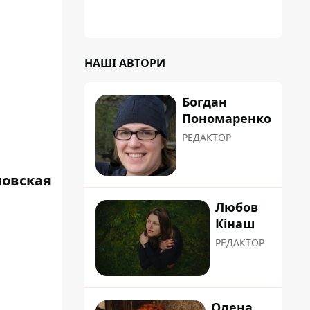
градусну спеку: це про людяність та добру
вдачу
НАШІ АВТОРИ
Богдан
Пономаренко
РЕДАКТОР
ловская
Любов
Кінаш
РЕДАКТОР
Олена