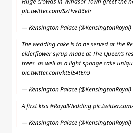
Huge crowds in Windsor Town greet the n
pic.twitter.com/SzHvkB6eIr
— Kensington Palace (@KensingtonRoyal)
The wedding cake is to be served at the Re
elderflower syrup made at The Queen’s re
trees, as well as a light sponge cake uniq
pic.twitter.com/kt5lE4tEn9
— Kensington Palace (@KensingtonRoyal)
A first kiss
#RoyalWedding
pic.twitter.co
— Kensington Palace (@KensingtonRoyal)