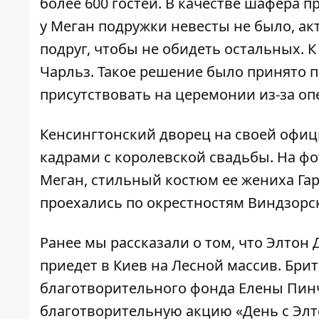
более 600 гостей. В качестве шафера п
у Меган подружки невесты не было, ак
подруг, чтобы не обидеть остальных. 
Чарльз. Такое решение было принято п
присутствовать на церемонии из-за оп
Кенсингтонский дворец на своей офиц
кадрами с королевской свадьбы. На ф
Меган, стильный костюм ее жениха Га
проехались по окрестностям Виндзорс
Ранее мы рассказали о том, что
Элтон Д
приедет в Киев на Лесной массив
. Бри
благотворительного фонда Елены Пин
благотворительную акцию «День с Элт