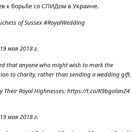
в к борьбе со СПИДом в Украине.
uchess of Sussex
#RoyalWedding
19 мая 2018 г.
ed that anyone who might wish to mark the
on to charity, rather than sending a wedding gift.
by Their Royal Highnesses:
https://t.co/K9bgolanZ4
19 мая 2018 г.