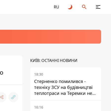
RU
КИЇВ: ОСТАННІ НОВИНИ
ео
18:30
Стерненко помилився -
техніку ЗСУ на будівництві
теплотраси на Теремки не
задіяли
16:16