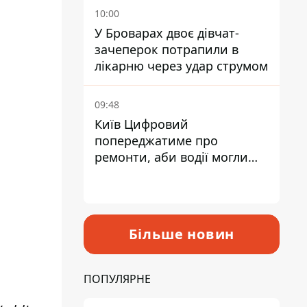
10:00
У Броварах двоє дівчат-
зачеперок потрапили в
лікарню через удар струмом
09:48
Київ Цифровий
попереджатиме про
ремонти, аби водії могли
уникати ділянок із заторами
Більше новин
ПОПУЛЯРНЕ