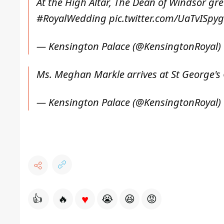
At the High Altar, The Dean of Windsor gr
#RoyalWedding
pic.twitter.com/UaTvISpy
— Kensington Palace (@KensingtonRoyal)
Ms. Meghan Markle arrives at St George's
— Kensington Palace (@KensingtonRoyal)
♥
👍
🔥
😭
😆
😡