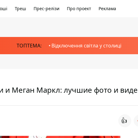
оші
Треш
Прес-релізи
Про проект
Реклама
ТОПТЕМА:
Відключення світла у столиці
и и Меган Маркл: лучшие фото и вид
👍