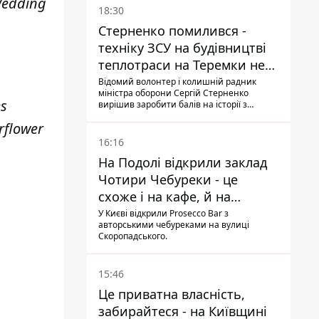
Wedding
18:30
Стерненко помилився -
техніку ЗСУ на будівництві
теплотраси на Теремки не
задіяли
Відомий волонтер і колишній радник
міністра оборони Сергій Стерненко
es
вирішив заробити балів на історії з
вирубуванням дерев: він повідомив, що
rflower
на місці працює техніка, "передана на
ЗСУ", втім, це виявилося неправдою
16:16
На Подолі відкрили заклад
Чотири Чебуреки - це
схоже і на кафе, й на
фастфуд
У Києві відкрили Prosecco Bar з
авторськими чебуреками на вулиці
Скоропадського.
15:46
Це приватна власність,
забирайтеся - на Київщині