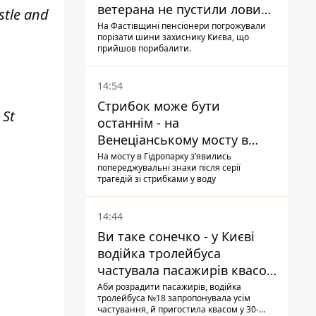
ветерана не пустили ловити
stle and
рибу в озері
На Фастівщині пенсіонери погрожували
порізати шини захиснику Києва, що
прийшов порибалити.
14:54
Стрибок може бути
 St
останнім - на
Венеціанському мосту в
Гідропарку встановили
На мосту в Гідропарку зʼявились
попереджувальні знаки після серії
таблички для відчайдухів
трагедій зі стрибками у воду
14:44
Ви таке сонечко - у Києві
водійка тролейбуса
частувала пасажирів квасом
під час знеструмлення
Аби розрадити пасажирів, водійка
тролейбуса №18 запропонувала усім
мережі
частування, й пригостила квасом у 30-