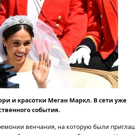
рри и красотки Меган Маркл. В сети уже
ственного события.
еремонии венчания, на которую были пригл