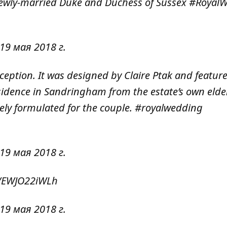
ewly-married Duke and Duchess of Sussex
#Royal
19 мая 2018 г.
ception. It was designed by Claire Ptak and featur
sidence in Sandringham from the estate’s own elde
uely formulated for the couple.
#royalwedding
19 мая 2018 г.
m/EWJO22iWLh
19 мая 2018 г.