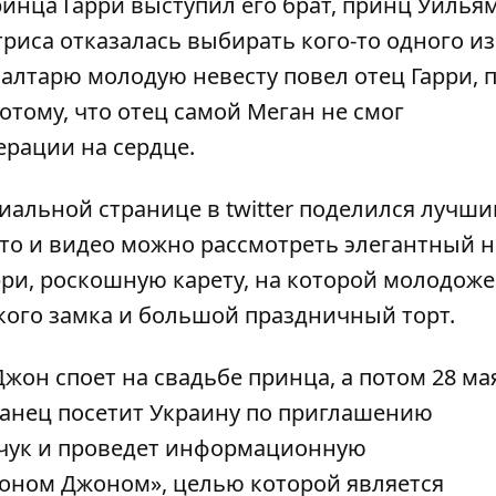
ринца Гарри выступил его брат, принц Уильям
триса отказалась выбирать кого-то одного из
К алтарю молодую невесту повел отец Гарри, 
отому, что отец самой Меган не смог
ерации на сердце.
иальной странице в twitter поделился лучш
ото и видео можно рассмотреть элегантный 
рри, роскошную карету, на которой молодож
кого замка и большой праздничный торт.
жон споет на свадьбе принца, а потом 28 ма
танец посетит Украину по приглашению
чук и проведет информационную
оном Джоном», целью которой является