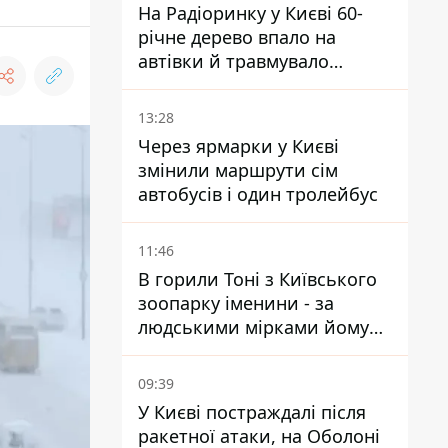
На Радіоринку у Києві 60-
річне дерево впало на
автівки й травмувало
людину - подробиці
13:28
Через ярмарки у Києві
змінили маршрути сім
автобусів і один тролейбус
11:46
В горили Тоні з Київського
зоопарку іменини - за
людськими мірками йому
вже понад 90 років
09:39
У Києві постраждалі після
ракетної атаки, на Оболоні