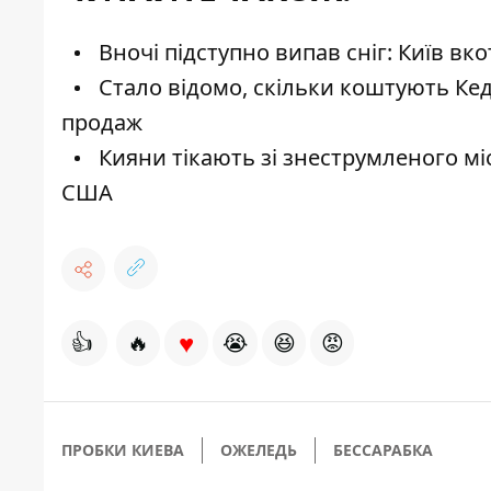
Вночі підступно випав сніг: Київ вко
Стало відомо, скільки коштують Кед
продаж
Кияни тікають зі знеструмленого міс
США
♥
👍
🔥
😭
😆
😡
ПРОБКИ КИЕВА
ОЖЕЛЕДЬ
БЕССАРАБКА