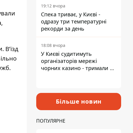
19:12 вчора
ували
Спека триває, у Києві -
одразу три температурні
,
рекорди за день
18:08 вчора
 В’їзд
У Києві судитимуть
вільно
організаторів мережі
ужб.
чорних казино - тримали 39
закладів
Більше новин
ПОПУЛЯРНЕ