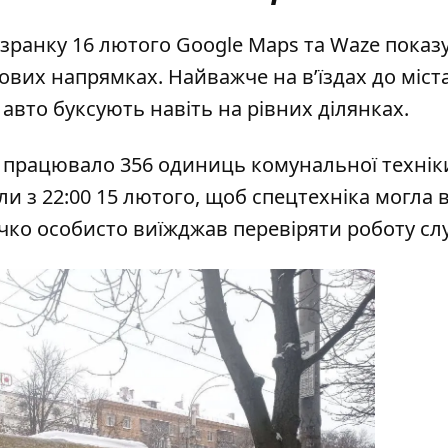
 зранку 16 лютого Google Maps та Waze показ
ових напрямках. Найважче на в’їздах до міста
 авто буксують навіть на рівних ділянках.
 працювало 356 одиниць комунальної техніки.
 з 22:00 15 лютого, щоб спецтехніка могла 
чко особисто виїжджав перевіряти роботу сл