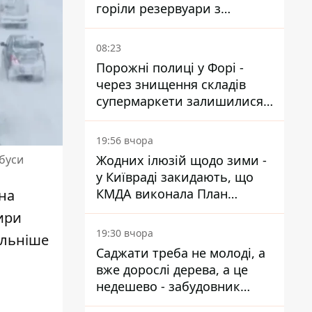
горіли резервуари з
паливом
08:23
Порожні полиці у Форі -
через знищення складів
супермаркети залишилися
без асортименту
19:56 вчора
Жодних ілюзій щодо зими -
обуси
у Київраді закидають, що
КМДА виконала План
на
стійкості на 20%
ири
19:30 вчора
альніше
Саджати треба не молоді, а
вже дорослі дерева, а це
недешево - забудовник
Ніконов