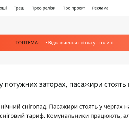
оші
Треш
Прес-релізи
Про проект
Реклама
ТОПТЕМА:
Відключення світла у столиці
 у потужних заторах, пасажири стоять 
 нічний снігопад. Пасажири стоять у чергах н
и сніговий тариф. Комунальники працюють, а