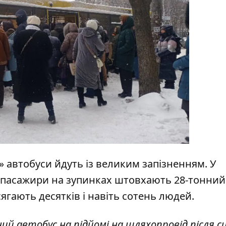
 автобуси йдуть із великим запізненням. У
як пасажири на зупинках штовхають 28-тонний
сягають десятків і навіть сотень людей.
й автобус на підйомі на шляхопровід після с