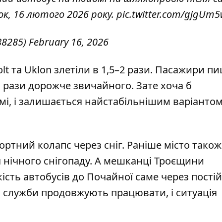
ок, 16 лютого 2026 року.
pic.twitter.com/gjgUm
88285)
February 16, 2026
lt та Uklon злетіли в 1,5–2 рази. Пасажири п
а рази дорожче звичайного. Зате хоча б
і, і залишається найстабільнішим варіанто
ортний колапс через сніг. Раніше місто також
 нічного снігопаду
. А мешканці Троєщини
сть автобусів до Почайної саме через постій
і служби продовжують працювати, і ситуація