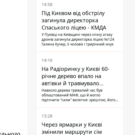
14:58
Під Києвом від обстрілу
загинула директорка
Спаського ліцею - КМДА
У Пухівці на Київщині через нічну атаку
дронів загинула директорка ліцею №124
Галина Кучер, її чоловік і трирічний онук
14:16
На Радіоринку у Києві 60-
річне дерево впало на
автівки й травмувало
людину - подробиці
Навколо дерева тривалий час був
облаштований МАФ, що й могло
підточити "сили" велетня: зрештою, його
коренева система не витримала, і стовбур
перекрив проїжджу частину вулиці
13:28
Через ярмарки у Києві
змінили маршрути сім
ильного