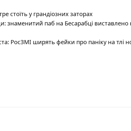
тре стоїть у грандіозних заторах
и: знаменитий паб на Бесарабці виставлено 
та: РосЗМІ ширять фейки про паніку на тлі н