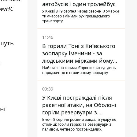
автобусів і один тролейбус
5wvHC
У Києві 8 і 9 серпня через сезонні ярмарки
тимчасово змінили рух громадського
транспорту
11:46
ишуть
В горили Тоні з Київського
зоопарку іменини - за
людськими мірками йому
м
вже понад 90 років
Найстаріша горила Європи святкує день
народження в столичному зоопарку
09:39
У Києві постраждалі після
ракетної атаки, на Оболоні
ні
горіли резервуари з
паливом
Вночі 8 серпня росіяни завдали удару по
столиці: горіли гаражі та резервуари з
паливом, четверо постраждалих.