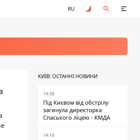
RU
КИЇВ: ОСТАННІ НОВИНИ
в
14:58
Під Києвом від обстрілу
загинула директорка
а
Спаського ліцею - КМДА
ле
14:16