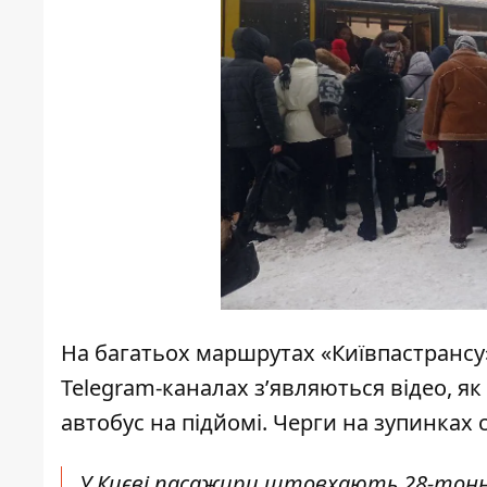
На багатьох маршрутах «Київпастрансу»
Telegram-каналах з’являються відео, 
автобус на підйомі. Черги на зупинках 
У Києві пасажири штовхають 28-тонни