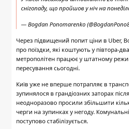
снігопаду, що пройшов у ніч на понеділ
— Bogdan Ponomarenko (@BogdanPono
Через підвищений попит ціни в Uber, Bo
про поїздки, які коштують у півтора-дв
метрополітен працює у штатному режим
пересування сьогодні.
Київ уже не вперше потрапляє в трансп
зупинялося в
грандіозних заторах після
неодноразово просили збільшити кількі
черги на зупинках у негоду
. Комунальн
поступово стабілізується.