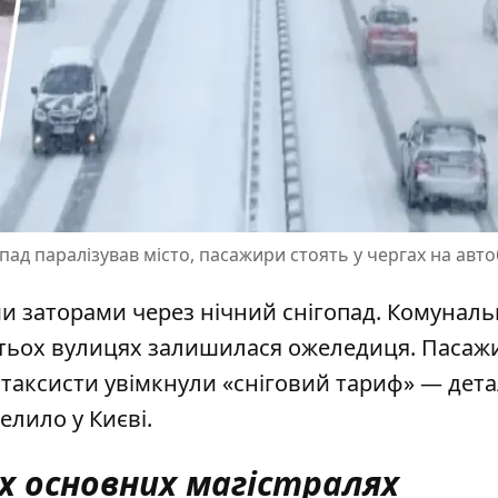
опад паралізував місто, пасажири стоять у чергах на авт
ми заторами через нічний снігопад. Комуналь
гатьох вулицях залишилася ожеледиця. Пасаж
 а таксисти увімкнули «сніговий тариф» — дет
елило у Києві
.
іх основних магістралях