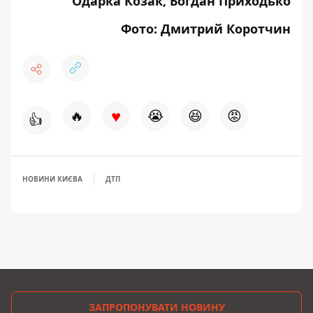
Одарка Козак, Богдан Приходько
Фото: Дмитрий Коротчин
♥
🔥
😭
😆
😡
👍
НОВИНИ КИЄВА
ДТП
ЗАПРОПОНУВАТИ НОВИНУ