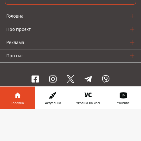
Головна
Про проєкт
Реклама
Про нас
Інформатор проекти
Головна
Актуально
Україна на часі
Youtube
Інформатор-Україна
Geek
Гроші
Авто
Інформатор у
Завантажити
телефоні
👉
© 2016-2026 Informator