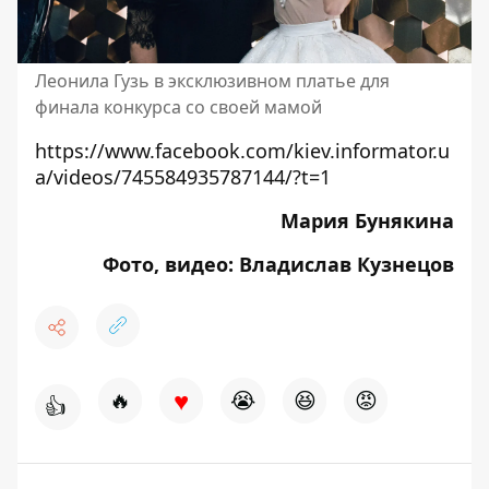
Леонила Гузь в эксклюзивном платье для
финала конкурса со своей мамой
https://www.facebook.com/kiev.informator.u
a/videos/745584935787144/?t=1
Мария Бунякина
Фото, видео: Владислав Кузнецов
♥
🔥
😭
😆
😡
👍