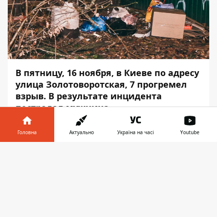
В пятницу, 16 ноября, в Киеве по адресу
улица Золотоворотская, 7 прогремел
взрыв. В результате инцидента
пострадал мужчина.
Вызов на линию экстренных служб
Головна
Актуально
Україна на часі
Youtube
поступил около 20:40. Об этом
Информатору
стало известно на месте
Інформатор у
Завантажити
происшествия.
телефоні
👉
Как рассказали полицейские, бездомный
развел костер, чтобы погреться, спустя
какое-то время прогремел взрыв. К
сожалению, без травм не обошлось. В