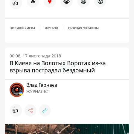
♥
🔥
😭
😆
😡
👍
НОВИНИ КИЄВА
ФУТБОЛ
СБОРНАЯ УКРАИНЫ
00:08, 17 листопада 2018
В Киеве на Золотых Воротах из-за
взрыва пострадал бездомный
Влад Гарнаєв
ЖУРНАЛІСТ
👍