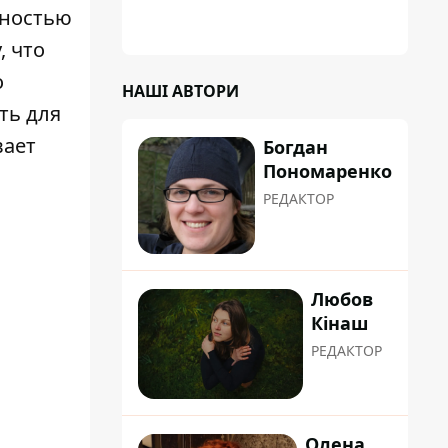
ьностью
, что
о
НАШІ АВТОРИ
ть для
вает
Богдан
Пономаренко
РЕДАКТОР
Любов
Кінаш
РЕДАКТОР
Олена