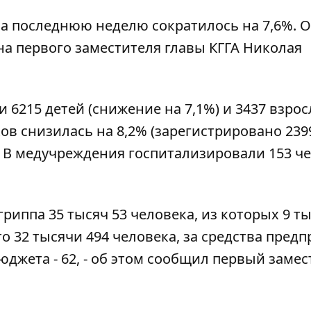
а последнюю неделю сократилось на 7,6%. 
на первого заместителя главы КГГА Николая
6215 детей (снижение на 7,1%) и 3437 взрос
ов снизилась на 8,2% (зарегистрировано 239
 В медучреждения госпитализировали 153 че
гриппа 35 тысяч 53 человека, из которых 9 ты
то 32 тысячи 494 человека, за средства пред
бюджета - 62, - об этом сообщил первый заме