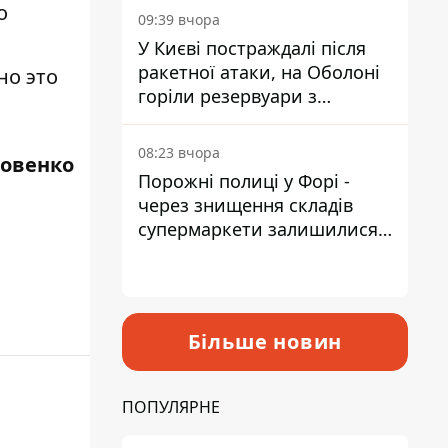
о
09:39 вчора
У Києві постраждалі після
ракетної атаки, на Оболоні
но это
горіли резервуари з
паливом
08:23 вчора
ровенко
Порожні полиці у Форі -
через знищення складів
супермаркети залишилися
без асортименту
Більше новин
ПОПУЛЯРНЕ