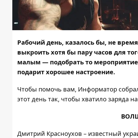
Рабочий день, казалось бы, не врем
выкроить хотя бы пару часов для того
малым — подобрать то мероприятие,
подарит хорошее настроение.
Чтобы помочь вам,
Информатор
собрал
этот день так, чтобы хватило заряда на
ВОЛ
Дмитрий Красноухов – известный укра