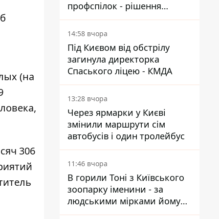
профспілок - рішення
Об
Господарського суду
14:58 вчора
Під Києвом від обстрілу
загинула директорка
Спаського ліцею - КМДА
лых (на
9
13:28 вчора
ловека,
Через ярмарки у Києві
змінили маршрути сім
автобусів і один тролейбус
сяч 306
11:46 вчора
приятий
В горили Тоні з Київського
ститель
зоопарку іменини - за
людськими мірками йому
вже понад 90 років