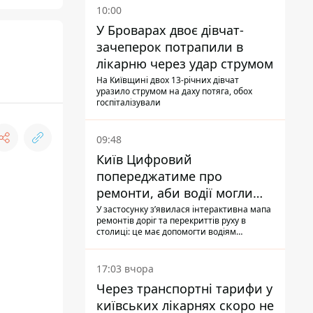
10:00
У Броварах двоє дівчат-
зачеперок потрапили в
лікарню через удар струмом
На Київщині двох 13-річних дівчат
уразило струмом на даху потяга, обох
госпіталізували
09:48
Київ Цифровий
попереджатиме про
ремонти, аби водії могли
уникати ділянок із заторами
У застосунку зʼявилася інтерактивна мапа
ремонтів доріг та перекриттів руху в
столиці: це має допомогти водіям
сформувати маршрути руху таким чином,
щоб не потрапити в затор
17:03 вчора
Через транспортні тарифи у
київських лікарнях скоро не