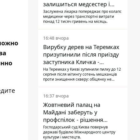
залишиться медсестер і
санітарок - професор
Заслужена лікарка попереджає про колапс
медицини через транспортні витрати
Голубовська
понад 12 тисяч гривень на місяць.
16:48 вчора
 можно
Вирубку дерев на Теремках
за
призупинили після приїзду
заступника Кличка -
енно
почався діалог
На Теремках у Києві зупинили пилку до 12
серпня після мітингу сотень мешканців
проти знищення скверу: обіцянку не
поновлювати роботи дав особисто
едите
заступник Кличка, Петро Пантелеєв, що
прибув налагодити комунікацію
16:37 вчора
Жовтневий палац на
Майдані заберуть у
профспілок - рішення
Господарського суду
Господарський суд Києва повернув
державі будівлю Міжнародного центру
культури і мистецтв.