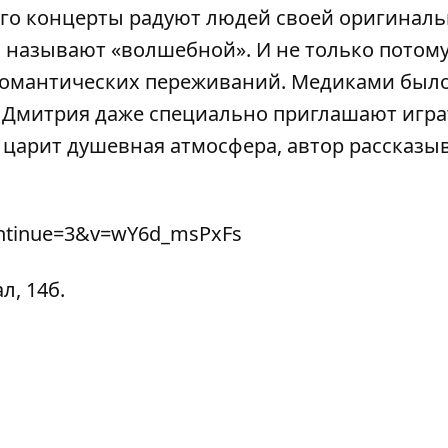
 его концерты радуют людей своей оригинал
 называют «волшебной». И не только потому
 романтических переживаний. Медиками был
. Дмитрия даже специально приглашают игра
а царит душевная атмосфера, автор рассказы
ontinue=3&v=wY6d_msPxFs
л, 14б.