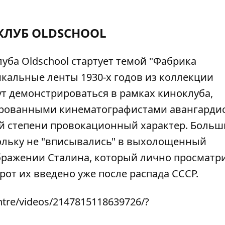
ЛУБ OLDSCHOOL
уба Oldschool стартует темой "Фабрика
икальные ленты 1930-х годов из коллекции
т демонстрироваться в рамках киноклуба,
сированными кинематографистами авангарди
ной степени провокационный характер. Боль
кольку не "вписывались" в выхолощенный
бражении Сталина, который лично просматр
от их введено уже после распада СССР.
tre/videos/2147815118639726/?