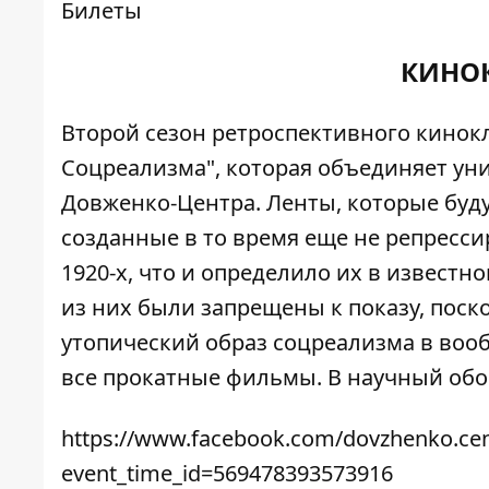
Билеты
КИНОК
Второй сезон ретроспективного кинокл
Соцреализма", которая объединяет ун
Довженко-Центра. Ленты, которые буду
созданные в то время еще не репрес
1920-х, что и определило их в извест
из них были запрещены к показу, пос
утопический образ соцреализма в воо
все прокатные фильмы. В научный обор
https://www.facebook.com/dovzhenko.cen
event_time_id=569478393573916