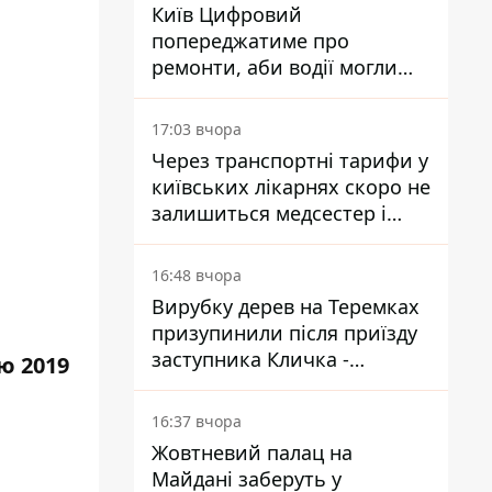
Київ Цифровий
попереджатиме про
ремонти, аби водії могли
уникати ділянок із заторами
17:03 вчора
Через транспортні тарифи у
київських лікарнях скоро не
залишиться медсестер і
санітарок - професор
Голубовська
16:48 вчора
Вирубку дерев на Теремках
призупинили після приїзду
заступника Кличка -
ю 2019
почався діалог
16:37 вчора
Жовтневий палац на
Майдані заберуть у