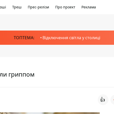
оші
Треш
Прес-релізи
Про проект
Реклама
ТОПТЕМА:
Відключення світла у столиці
ели гриппом
👍