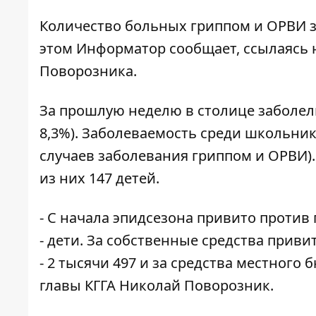
Количество больных гриппом и ОРВИ з
этом
Информатор
сообщает, ссылаясь 
Поворозника.
За прошлую неделю в столице заболели 
8,3%). Заболеваемость среди школьник
случаев заболевания гриппом и ОРВИ).
из них 147 детей.
- С начала эпидсезона привито против 
- дети. За собственные средства приви
- 2 тысячи 497 и за средства местного 
главы КГГА Николай Поворозник.