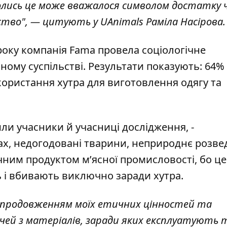
Колись це може вважалося символом достатку 
тво", — цитують у UAnimals Раміла Насірова.
 року компанія Fama
провела соціологічне
ному суспільстві. Результати показують: 64%
ристання хутра для виготовлення одягу та
ли учасники й учасниці дослідження, -
ах, недогодовані тварини, неприроднє розве
чним продуктом м’ясної промисловості, бо це
ь і вбивають виключно заради хутра.
им продовженням моїх етичних цінностей та
речей з матеріалів, заради яких експлуатують 