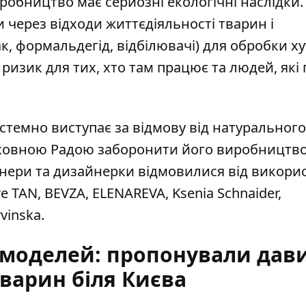
робництво має серйозні екологічні наслідки.
через відходи життєдіяльності тварин і
к, формальдегід, відбілювачі) для обробки ху
ризик для тих, хто там працює та людей, які 
стемно виступає за відмову від натурального
ерховною Радою заборонити його виробництво
айнери та дизайнерки відмовилися від викори
re TAN, BEVZA, ELENAREVA, Ksenia Schnaider,
vinska.
т-моделей: пропонували дав
варин біля Києва