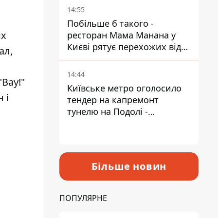
Пантелеєв
14:55
Побільше б такого -
их
ресторан Мама Манана у
Києві рятує перехожих від
ал,
спеки
14:44
"Вау!"
Київське метро оголосило
 і
тендер на капремонт
тунелю на Подолі -
триватиме майже два роки
Більше новин
ПОПУЛЯРНЕ