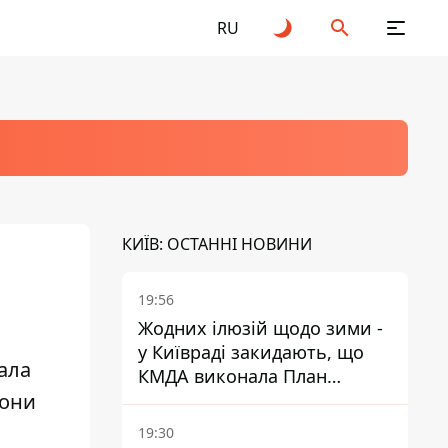
RU
КИЇВ: ОСТАННІ НОВИНИ
19:56
Жодних ілюзій щодо зими -
у Київраді закидають, що
ала
КМДА виконала План
йони
стійкості на 20%
19:30