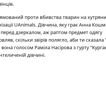
їнців.
рямований проти вбивства тварин на хутрян
нізації UAnimals
. Дівчина, яку грає Анна Кошм
перед дзеркалом, аж раптом предмет одягу
вляв, скільки звірів полягло, аби ти сказала 
вона голосом Раміла Насірова з гурту "Курган
нтеличеній дівчині.