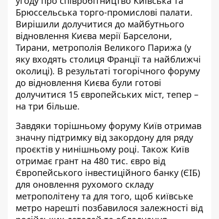
угоду про співробітництво Київська та
Брюссельська торго-промислові палати.
Вирішили долучитися до майбутнього
відновлення Києва мерії Барселони,
Тирани, метрополія
Великого Парижа
(у
яку входять столиця Франції та найближчі
околиці). В результаті тогорічного форуму
до відновлення Києва
були готові
долучитися
15 європейських міст, тепер –
на три більше.
Завдяки торішньому форуму Київ отримав
значну підтримку від закордону для ряду
проєктів у нинішньому році. Також Київ
отримає грант на 480 тис. євро від
Європейського інвестиційного банку (ЄІБ)
для оновлення рухомого складу
метрополітену та для того, щоб київське
метро нарешті позбавилося залежності від