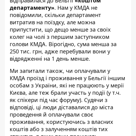
відправилася до Бельгії
«коштом
департаменту»
. Нам у КМДА не
повідомили, скільки департамент
витратив на поїздку, але можна
припустити, що дещо менше за своїх
колег на чолі з першим заступником
голови КМДА. Вірогідно, сума менша за
250 тис. грн, адже перебували вони у
відрядженні на 1 день менше.
Ми запитали також, чи оплачували у
КМДА проїзд і проживання у Бельгії іншим
особам з України, які не працюють у мерії
Києва, але теж брали участь у події (у т.ч.
як спікери під час форуму). Судячи з
відповіді, ці люди діставалися до міста
проведення й оплачували своє
проживання, користуючись з власних
коштів або з залученням коштів тих