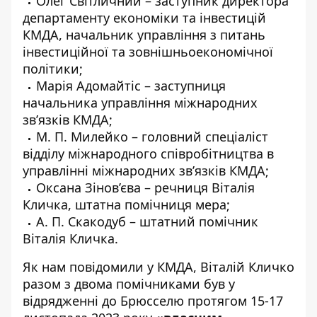
Олег Світличний – заступник директора
департаменту економіки та інвестицій
КМДА, начальник управління з питань
інвестиційної та зовнішньоекономічної
політики;
Марія Адомайтіс – заступниця
начальника управління міжнародних
зв’язків КМДА;
М. П. Милейко – головний спеціаліст
відділу міжнародного співробітництва в
управлінні міжнародних зв’язків КМДА;
Оксана Зінов’єва – речниця Віталія
Кличка, штатна помічниця мера;
А. П. Скакодуб – штатний помічник
Віталія Кличка.
Як нам повідомили у КМДА, Віталій Кличко
разом з двома помічниками був у
відрядженні до Брюсселю протягом 15-17