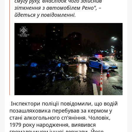
смугу руху, внаслідок чого здійснив
зіткнення з автомобілем Рено", –
йдеться у повідомленні.
Інспектори поліції повідомили, що водій
позашляховика перебував за кермом у
стані алкогольного сп'яніння. Чоловік,
1979 року народження, виявився
громадянином іншої держави. Його