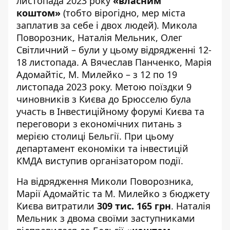
листопада 2023 року
«власним
коштом»
(тобто вірогідно, мер міста
заплатив за себе і двох людей). Микола
Поворозник, Наталія Мельник, Олег
Світличний – були у цьому відрядженні 12-
18 листопада. А Вячеслав Панченко, Марія
Адомайтіс, М. Милейко – з 12 по 19
листопада 2023 року. Метою поїздки 9
чиновників з Києва до Брюсселю була
участь в Інвестиційному форумі Києва та
переговори з економічних питань з
мерією столиці Бельгії. При цьому
департамент економіки та інвестицій
КМДА виступив організатором події.
На відрядження Миколи Поворозника,
Марії Адомайтіс та М. Милейко з бюджету
Києва витратили
309 тис. 165 грн
. Наталія
Мельник з двома своїми заступниками