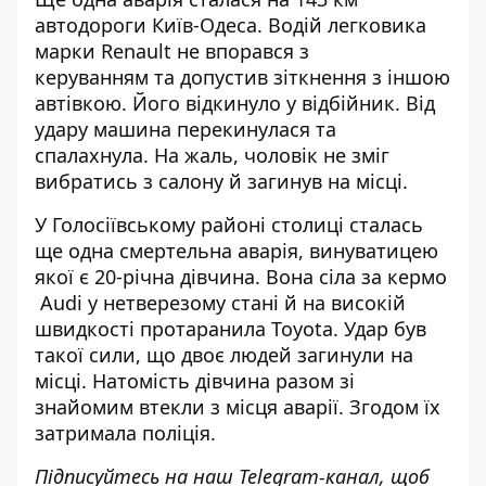
автодороги Київ-Одеса. Водій легковика
марки Renault не впорався з
керуванням та допустив зіткнення з іншою
автівкою. Його відкинуло у відбійник. Від
удару
машина перекинулася та
спалахнула
. На жаль, чоловік не зміг
вибратись з салону й загинув на місці.
У Голосіївському районі столиці
сталась
ще одна смертельна аварія
, винуватицею
якої є 20-річна дівчина. Вона сіла за кермо
Audi у нетверезому стані й на високій
швидкості протаранила Toyota. Удар був
такої сили, що двоє людей загинули на
місці. Натомість дівчина разом зі
знайомим втекли з місця аварії. Згодом їх
затримала поліція.
Підписуйтесь на наш
Telegram-канал
, щоб