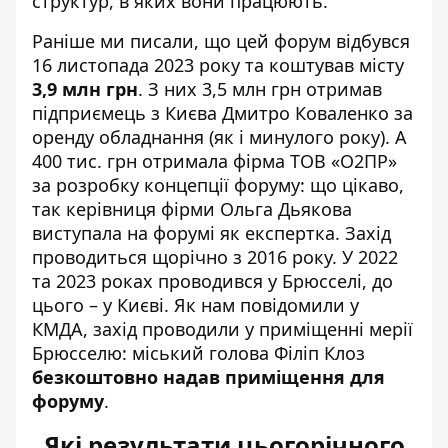
структур, в яких вони працюють.
Раніше
ми писали
, що цей форум відбувся
16 листопада 2023 року та коштував місту
3,9 млн грн
. З них
3,5 млн грн
отримав
підприємець з Києва Дмитро Коваленко за
оренду обладнання (як і минулого року). А
400 тис. грн
отримала фірма ТОВ «О2ПР»
за розробку концепції форуму: що цікаво,
так керівниця фірми Ольга Дьякова
виступала на форумі як експертка. Захід
проводиться щорічно з 2016 року. У
2022
та 2023 роках проводився у Брюсселі, до
цього – у Києві. Як нам повідомили у
КМДА, захід проводили у приміщенні мерії
Брюсселю: міський голова Філіп Клоз
безкоштовно надав приміщення для
форуму
.
Які результати цьогорічного