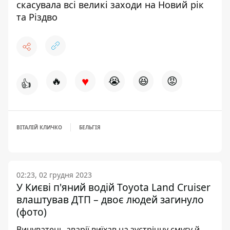
скасувала всі великі заходи на Новий рік
та Різдво
♥
🔥
😭
😆
😡
👍
ВІТАЛІЙ КЛИЧКО
БЕЛЬГІЯ
02:23, 02 грудня 2023
У Києві п'яний водій Toyota Land Cruiser
влаштував ДТП – двоє людей загинуло
(фото)
Винуватець аварії виїхав на зустрічну смугу й