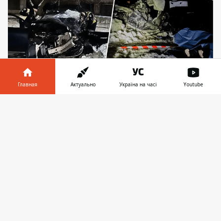
Главная
Актуально
Україна на часі
Youtube
Водитель Toyota является гражданином другого
государства
Информатор в
Скачать
телефоне
👉
На улице Старонаводницкой, что в
Печерском районе Киева,
произошла
авария
с участием автомобилей Toyota и
Renault. В результате столкновения
погибли два человека.
В пресс-службе Главного управления
Национальной полиции в Киеве
сообщили, что водитель Toyota Land