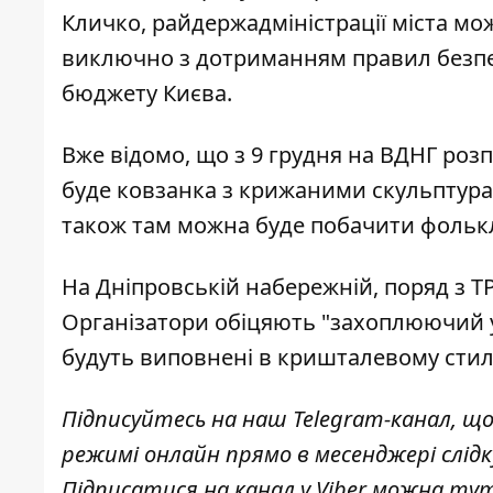
Кличко, райдержадміністрації міста мо
виключно з дотриманням правил безпек
бюджету Києва.
Вже відомо, що з 9 грудня на ВДНГ
розп
буде ковзанка з крижаними скульптура
також там можна буде побачити фолькл
На Дніпровській набережній, поряд з ТРЦ
Організатори обіцяють "захоплюючий у
будуть виповнені в кришталевому стил
Підписуйтесь на наш
Telegram-канал
, щ
режимі онлайн прямо в месенджері слід
Підписатися на канал у Viber можна
ту