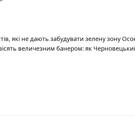
ів, які не дають забудувати зелену зону Осо
вісять величезним банером: як Черновецьки