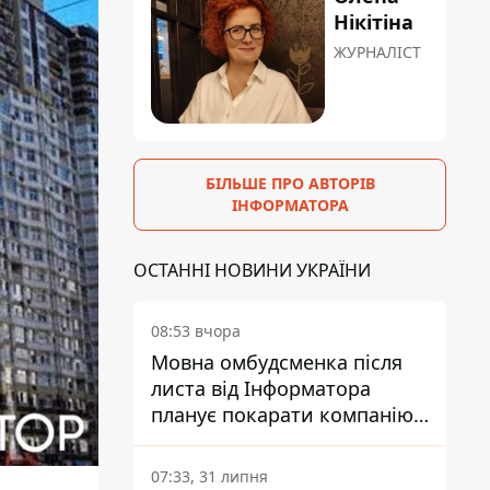
Нікітіна
ЖУРНАЛІСТ
БІЛЬШЕ ПРО АВТОРІВ
ІНФОРМАТОРА
ОСТАННІ НОВИНИ УКРАЇНИ
08:53 вчора
Мовна омбудсменка після
листа від Інформатора
планує покарати компанію-
підрядника ПриватБанку
07:33, 31 липня