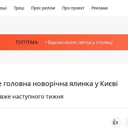
оші
Треш
Прес-релізи
Про проект
Реклама
ТОПТЕМА:
Відключення світла у столиці
е головна новорічна ялинка у Києві
 вже наступного тижня
👍