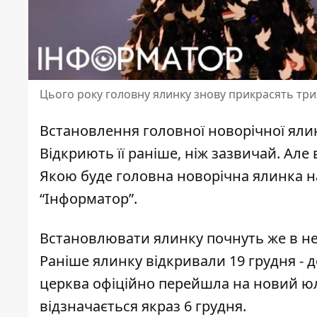
Цього року головну ялинку знову прикрасять тр
Встановлення головної новорічної яли
Відкриють її раніше, ніж зазвичай. Але
Якою буде головна новорічна ялинка на
“Інформатор”.
Встановлювати ялинку почнуть же в нед
Раніше ялинку відкривали 19 грудня - д
церква офіційно перейшла на новий юл
відзначається якраз 6 грудня.