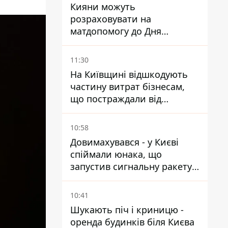
Кияни можуть
розраховувати на
матдопомогу до Дня
незалежності - кому її
дадуть
11:30
На Київщині відшкодують
частину витрат бізнесам,
що постраждали від
прильотів ракет
10:58
Довимахувався - у Києві
спіймали юнака, що
запустив сигнальну ракету,
аби потішити дівчат
10:41
Шукають піч і криницю -
оренда будинків біля Києва