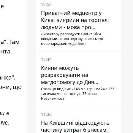
12:52
ле
Приватний медцентр у
Києві викрили на торгівлі
людьми - мова про
сурогатне материнство
Директору репродуктивної клініки
повідомили про підозру після смерті
а"
. Там
новонароджених двійнят
нта,
12:44
Кияни можуть
розраховувати на
анка"
.
матдопомогу до Дня
они, що
незалежності - кому її
Столиця виділить 146 млн грн майже 255
тисячам мешканців до 35-річчя
дадуть
Незалежності
ми в
11:30
ive
.
На Київщині відшкодують
частину витрат бізнесам,