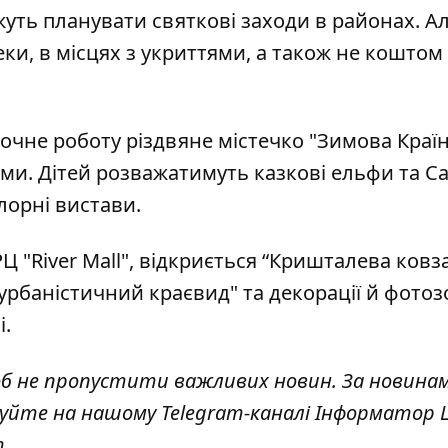
жуть планувати святкові заходи в районах. А
и, в місцях з укриттями, а також не коштом
очне роботу різдвяне містечко "Зимова Країн
ми. Дітей розважатимуть казкові ельфи та Са
орні вистави.
 "River Mall",
відкриється “Кришталева ковз
рбаністичний краєвид" та декорації й фотоз
і.
об не пропустити важливих новин. За новина
куйте на нашому Telegram-каналі
Інформатор L
т
.