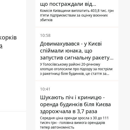
що постраждали від
прильотів ракет
Комісія Київщини виплатить 403,8 тис. грн
п'яти підприємствам за оцінку воєнних
збитків
10:58
корків
Довимахувався - у Києві
й
спіймали юнака, що
запустив сигнальну ракету,
аби потішити дівчат
У Голосіївському районі 20-річному
хлопцю оголосили про підозру за постріли
з ракетниці біля будинків, це стаття за
"хуліганку"
10:41
Шукають піч і криницю -
оренда будинків біля Києва
здорожчала в 3,7 раза
Середня ціна оренди зросла з 30 до 111
тисяч грн - головна вимога орендарів
тепер автономність