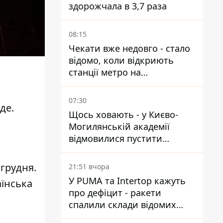
здорожчала в 3,7 раза
08:15
Чекати вже недовго - стало
відомо, коли відкриють
станції метро на
Виноградарі
07:30
уде
.
Щось ховають - у Києво-
Могилянській академії
відмовилися пустити
комісію з охорони пам'яток
на територію
 грудня.
21:51 вчора
У PUMA та Intertop кажуть
аїнська
про дефіцит - ракети
спалили склади відомих
брендів