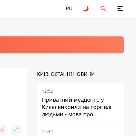
RU
КИЇВ: ОСТАННІ НОВИНИ
12:52
Приватний медцентр у
Києві викрили на торгівлі
людьми - мова про
сурогатне материнство
12:44