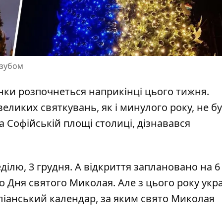
изубом
нки розпочнеться наприкінці цього тижня.
великих святкувань, як і минулого року, не б
 Софійській площі столиці, дізнавався
ілю, 3 грудня. А відкриття заплановано на 6
о Дня святого Миколая. Але з цього року укр
іанський календар, за яким свято Миколая