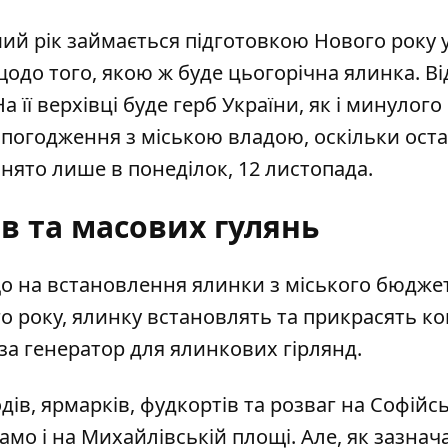
рший рік займається підготовкою Нового року у
щодо того, якою ж буде цьогорічна ялинка. Ві
її верхівці буде герб України, як і минулого 
 погодження з міською владою, оскільки ост
ято лише в понеділок, 12 листопада.
в та масових гулянь
що на встановлення ялинки з міського бюдже
го року, ялинку встановлять та прикрасять к
 за генератор для ялинкових гірлянд.
дів, ярмарків, фудкортів та розваг на Софійс
амо і на Михайлівській площі. Але, як зазнач