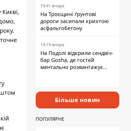
19:41 вчора
 Києві,
На Троєщині ґрунтові
домо,
дороги засипали крихтою
асфальтобетону
року.
аточне
19:19 вчора
На Подолі відкрили сендвіч-
бар Gosha, де гостей
ментально розвантажує
акула
ту
оштом
Більше новин
ькій
ПОПУЛЯРНЕ
ає