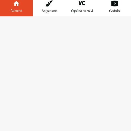
Головна
Актуально
Україна на часі
Youtube
Інформатор у
Завантажити
телефоні
👉
Во время падения дерево оборвало провода