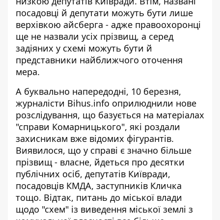
низкою депутатів Київради. Втім, названі
посадовці й депутати можуть бути лише
верхівкою айсберга - адже правоохоронці
ще не назвали усіх прізвищ, а серед
задіяних у схемі можуть бути й
представники найближчого оточення
мера.
А буквально напередодні, 10 березня,
журналісти Bihus.info оприлюднили нове
розслідування
, що базується на матеріалах
"справи Комарницького", які роздали
захисникам вже відомих фігурантів.
Виявилося, що у справі є значно більше
прізвищ - власне, йдеться про десятки
публічних осіб, депутатів Київради,
посадовців КМДА, заступників Кличка
тощо. Відтак, питань до міської влади
щодо "схем" із виведення міської землі з