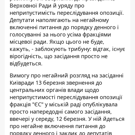
Верховної Ради й уряду про
неприпустимість переслідування опозиції.
Депутати наполягають на
негайному
включенні питання
до порядку денного і
голосуванні за нього усіма фракціями
місцевої ради. Якщо цього не буде,
кажуть, - заблокують трибуну: відтак, існує
вірогідність, що засідання просто не
відбудеться.
Вимогу про негайний розгляд на засіданні
Київради 13 березня звернення до
центральних органів влади щодо
неприпустимості переслідування опозиції
фракція "ЄС" у міській раді
опублікувала
просто напередодні самого засідання
,
ввечері у середу, 12 березня. У ній йдеться
про негайне включення питання до
порядку денного і заклик до депутатів