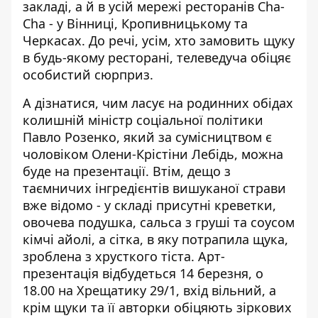
закладі, а й в усій мережі ресторанів Cha-
Cha - у Вінниці, Кропивницькому та
Черкасах. До речі, усім, хто замовить щуку
в будь-якому ресторані, телеведуча обіцяє
особистий сюрприз.
А дізнатися, чим ласує на родинних обідах
колишній міністр соціальної політики
Павло Розенко, який за сумісництвом є
чоловіком Олени-Крістіни Лебідь, можна
буде на презентації. Втім, дещо з
таємничих інгредієнтів вишуканої страви
вже відомо - у складі присутні креветки,
овочева подушка, сальса з груші та соусом
кімчі айолі, а сітка, в яку потрапила щука,
зроблена з хрусткого тіста. Арт-
презентація відбудеться 14 березня, о
18.00 на Хрещатику 29/1, вхід вільний, а
крім щуки та її авторки обіцяють зіркових