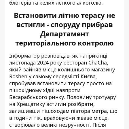
блогерів та келих легкого алкоголю.
Встановити літню терасу не
встигли - споруду прибрав
Департамент
територіального контролю
Інформатор розповідав, як наприкінці
листопада 2024 року ресторан ChaCha,
який зайняв місце колишнього магазину
Roshen у самому середмісті Києва,
спробував встановити терасу
просто на
пішохідному хідці навпроти
Бесарабського ринку
. Половину тротуару
на Хрещатику встигли розібрати,
залишивши пішоходам півтора метра, що
в години пік, враховуючи жваве місце,
створювало великі незручності. Після