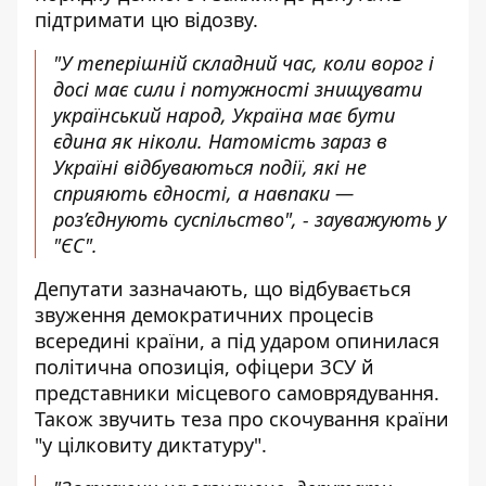
підтримати цю відозву.
"У теперішній складний час, коли ворог і
досі має сили і потужності знищувати
український народ, Україна має бути
єдина як ніколи. Натомість зараз в
Україні відбуваються події, які не
сприяють єдності, а навпаки —
роз’єднують суспільство", - зауважують у
"ЄС".
Депутати зазначають, що відбувається
звуження демократичних процесів
всередині країни, а під ударом опинилася
політична опозиція, офіцери ЗСУ й
представники місцевого самоврядування.
Також звучить теза про скочування країни
"у цілковиту диктатуру".