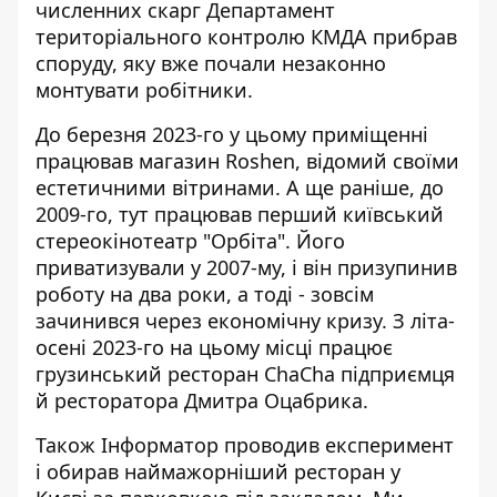
численних скарг Департамент
територіального контролю КМДА прибрав
споруду, яку вже почали незаконно
монтувати робітники.
До березня 2023-го у цьому приміщенні
працював магазин Roshen, відомий своїми
естетичними вітринами. А ще раніше, до
2009-го, тут працював перший київський
стереокінотеатр "Орбіта". Його
приватизували у 2007-му, і він призупинив
роботу на два роки, а тоді - зовсім
зачинився через економічну кризу. З літа-
осені 2023-го на цьому місці працює
грузинський ресторан ChaCha підприємця
й ресторатора Дмитра Оцабрика.
Також Інформатор проводив експеримент
і
обирав наймажорніший ресторан у