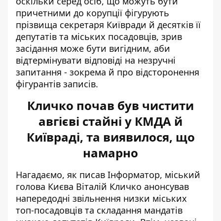
оскільки серед осіб, що можуть бути
причетними до корупції фігурують
прізвища секретаря Київради й десятків її
депутатів та міських посадовців, зрив
засідання може бути вигідним, аби
відтермінувати відповіді на незручні
запитання - зокрема й про відсторонення
фігурантів записів.
Кличко почав був чистити
авгієві стайні у КМДА й
Київраді, та виявилося, що
намарно
Нагадаємо, як писав Інформатор, міський
голова Києва Віталій Кличко анонсував
напередодні
звільнення низки міських
топ-посадовців
та складання мандатів