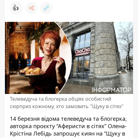
👍
Телеведуча та блогерка обціяє особистий
сюрприз кожному, хто замовить "Щуку в сітях"
14 березня відома телеведуча та блогерка,
авторка проєкту “Аферисти в сітях” Олена-
Крістіна Лебідь запрошує киян на “Щуку в