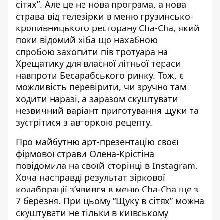
сітях”. Але це не нова програма, а нова
страва від телезірки в меню грузинсько-
кропивницького ресторану Cha-Cha, який
поки відомий хіба що нахабною
спробою
захопити пів тротуара
на
Хрещатику для власної літньої тераси
навпроти Бесарабського ринку. Тож, є
можливість перевірити, чи зручно там
ходити наразі, а заразом скуштувати
незвичний варіант приготування щуки та
зустрітися з авторкою рецепту.
Про майбутню арт-презентацію своєї
фірмової страви Олена-Крістіна
повідомила
на своїй сторінці в Instagram
.
Хоча насправді результат зіркової
колаборації з’явився в меню Cha-Cha ще з
7 березня. При цьому “Щуку в сітях” можна
скуштувати не тільки в київському