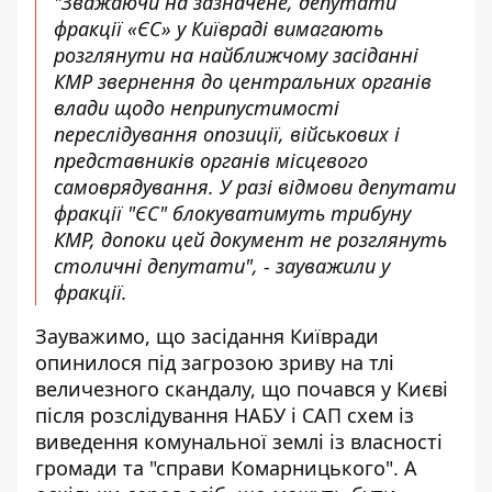
"Зважаючи на зазначене, депутати
фракції «ЄС» у Київраді вимагають
розглянути на найближчому засіданні
КМР звернення до центральних органів
влади щодо неприпустимості
переслідування опозиції, військових і
представників органів місцевого
самоврядування. У разі відмови депутати
фракції "ЄС" блокуватимуть трибуну
КМР, допоки цей документ не розглянуть
столичні депутати", - зауважили у
фракції.
Зауважимо, що засідання Київради
опинилося під загрозою зриву на тлі
величезного скандалу, що почався у Києві
після розслідування НАБУ і САП схем із
виведення комунальної землі із власності
громади та "справи Комарницького". А