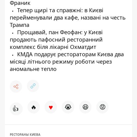
Франик
Тепер щирі та справжні: в Києві
перейменували два кафе, названі на честь
Трампа
Прощавай, пан Феофан: у Києві
продають пафосний ресторанний
комплекс біля лікарні Охматдит
КМДА подарує рестораторам Києва два
місяці літнього режиму роботи через
аномальне тепло
♥
🔥
😭
😆
😡
👍
РЕСТОРАНЫ КИЕВА