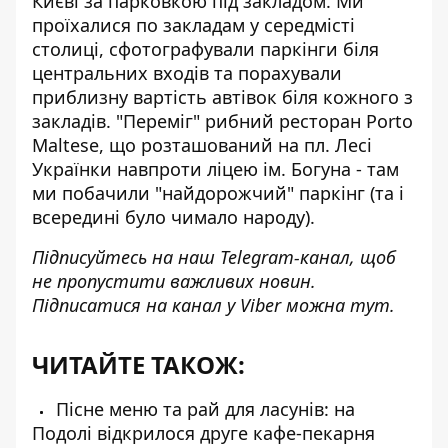
Києві
за парковкою під закладом. Ми
проїхалися по закладам у середмісті
столиці, сфотографували паркінги біля
центральних входів та порахували
приблизну вартість автівок біля кожного з
закладів. "Переміг" рибний ресторан Porto
Maltese, що розташований на пл. Лесі
Українки навпроти ліцею ім. Богуна - там
ми побачили "найдорожчий" паркінг (та і
всередині було чимало народу).
Підписуйтесь на наш
Telegram-канал
, щоб
не пропустити важливих новин.
Підписатися на канал у Viber можна
тут
.
ЧИТАЙТЕ ТАКОЖ:
Пісне меню та рай для ласунів: на
Подолі відкрилося друге кафе-пекарня