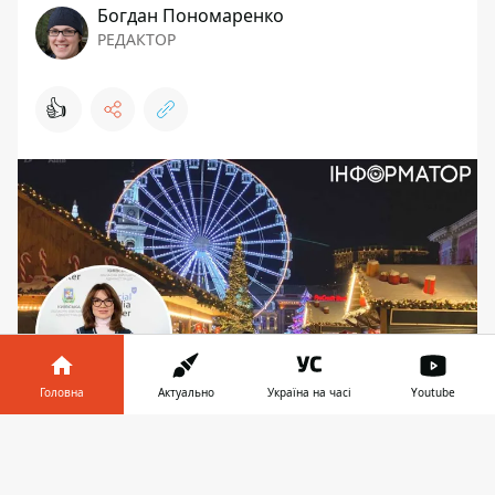
Богдан Пономаренко
РЕДАКТОР
👍
Головна
Актуально
Україна на часі
Youtube
Різдво святкуватимемо 25 грудня замість 7
Інформатор у
Завантажити
січня, а Водохреще - 6 січня
телефоні
👉