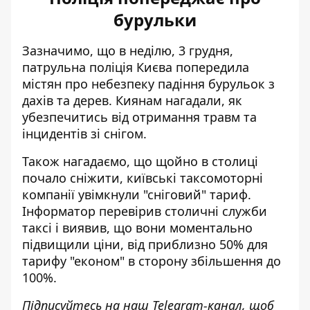
бурульки
Зазначимо, що в неділю, 3 грудня,
патрульна поліція Києва попередила
містян про
небезпеку падіння бурульок
з
дахів та дерев. Киянам нагадали, як
убезпечитись від отримання травм та
інцидентів зі снігом.
Також нагадаємо, що щойно в столиці
почало сніжити, київські таксомоторні
компанії
увімкнули "сніговий" тариф
.
Інформатор перевірив столичні служби
таксі і виявив, що вони моментально
підвищили ціни, від приблизно 50% для
тарифу "економ" в сторону збільшення до
100%.
Підписуйтесь на наш
Telegram-канал
, щоб