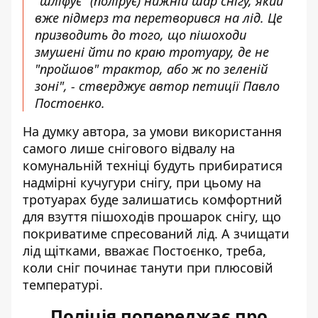
"шліфує" (полірує) нижній шар снігу, який
вже підмерз та перетворився на лід. Це
призводить до того, що пішоходи
змушені йти по краю тротуару, де не
"пройшов" трактор, або ж по зеленій
зоні", - стверджує автор петиції Павло
Постоєнко.
На думку автора, за умови використання
самого лише снігового відвалу на
комунальній техніці будуть прибиратися
надмірні кучугури снігу, при цьому на
тротуарах буде залишатись комфортний
для взуття пішоходів прошарок снігу, що
покриватиме спресований лід. А зчищати
лід щітками, вважає Постоєнко, треба,
коли сніг починає танути при плюсовій
температурі.
Поліція попереджає про