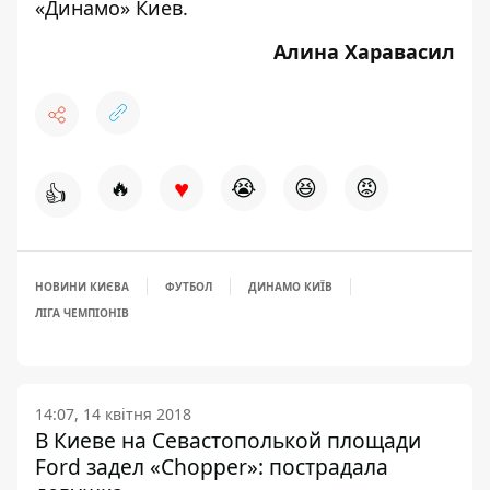
«Динамо» Киев
.
Алина Харавасил
♥
🔥
😭
😆
😡
👍
НОВИНИ КИЄВА
ФУТБОЛ
ДИНАМО КИЇВ
ЛІГА ЧЕМПІОНІВ
14:07, 14 квітня 2018
В Киеве на Севастополькой площади
Ford задел «Chopper»: пострадала