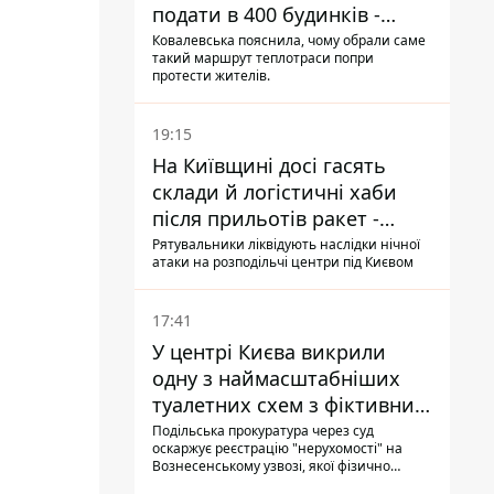
подати в 400 будинків -
депутатка Київради
Ковалевська пояснила, чому обрали саме
такий маршрут теплотраси попри
протести жителів.
19:15
На Київщині досі гасять
склади й логістичні хаби
після прильотів ракет -
ДСНС
Рятувальники ліквідують наслідки нічної
атаки на розподільчі центри під Києвом
17:41
У центрі Києва викрили
одну з наймасштабніших
туалетних схем з фіктивним
будинком
Подільська прокуратура через суд
оскаржує реєстрацію "нерухомості" на
Вознесенському узвозі, якої фізично
ніколи не існувало: під неї, ймовірно,