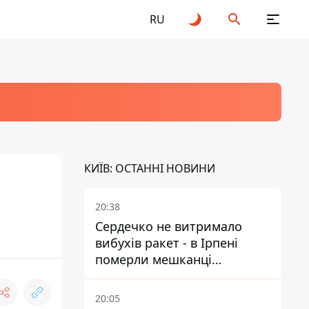
RU
КИЇВ: ОСТАННІ НОВИНИ
20:38
Сердечко не витримало
вибухів ракет - в Ірпені
померли мешканці
притулку для собак з
інвалідністю
20:05