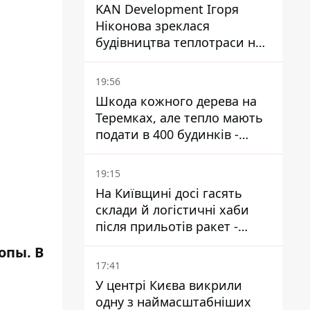
KAN Development Ігоря
Ніконова зреклася
будівництва теплотраси на
Теремках
19:56
Шкода кожного дерева на
Теремках, але тепло мають
подати в 400 будинків -
депутатка Київради
19:15
На Київщині досі гасять
склади й логістичні хаби
після прильотів ракет -
ДСНС
опы. В
17:41
У центрі Києва викрили
одну з наймасштабніших