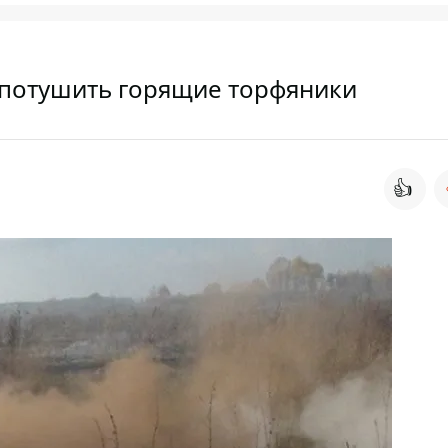
т потушить горящие торфяники
👍