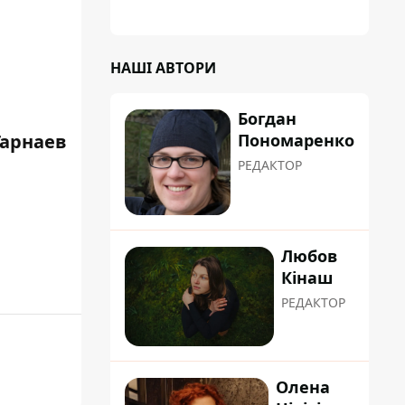
планували пізніше отримати "в
обслуговування" земельну ділянку
НАШІ АВТОРИ
Богдан
Гарнаев
Пономаренко
РЕДАКТОР
Любов
Кінаш
РЕДАКТОР
Олена