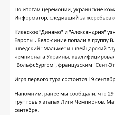
По итогам церемонии, украинские ком
Информатор
, следивший за жеребьевк
Киевское "Динамо" и "Александрия" уз
Европы . Бело-синие попали в группу В
шведский "Мальме" и швейцарский "Луг
чемпионата Украины, квалифицировала
"Вольфсбургом", французским "Сент-Эт
Игра первого тура состоится 19 сентяб
Напомним, ранее мы сообщали, что 29
групповых этапах Лиги Чемпионов
. Ма
сентября.