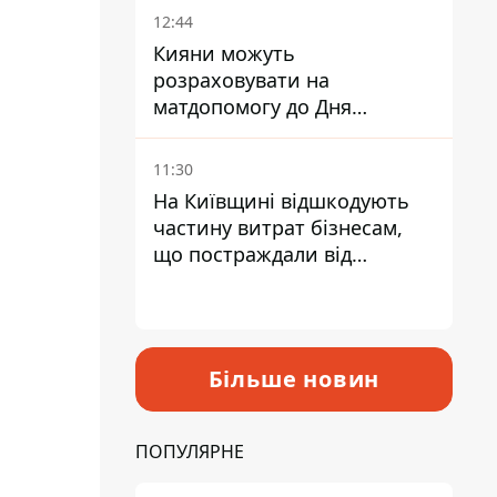
12:44
Кияни можуть
розраховувати на
матдопомогу до Дня
незалежності - кому її
дадуть
11:30
На Київщині відшкодують
частину витрат бізнесам,
що постраждали від
прильотів ракет
Більше новин
ПОПУЛЯРНЕ