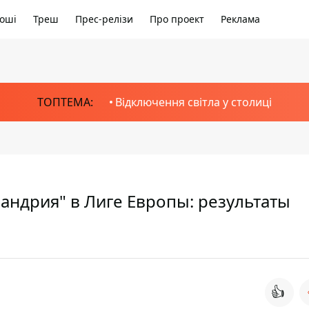
оші
Треш
Прес-релізи
Про проект
Реклама
ТОПТЕМА:
Відключення світла у столиці
сандрия" в Лиге Европы: результаты
👍