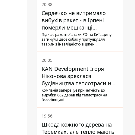
20:38
Сердечко не витримало
вибухів ракет - в Ірпені
померли мешканці
притулку для собак з
Під час ракетної атаки РФ на Київщину
загинули двоє собак у притулку для
інвалідністю
тварин з інвалідністю в Ірпені.
20:05
KAN Development Ігоря
Ніконова зреклася
будівництва теплотраси на
Теремках
Компанія заперечує причетність до
вирубки 662 дерев під теплотрасу на
Голосіївщині.
19:56
Шкода кожного дерева на
Теремках, але тепло мають