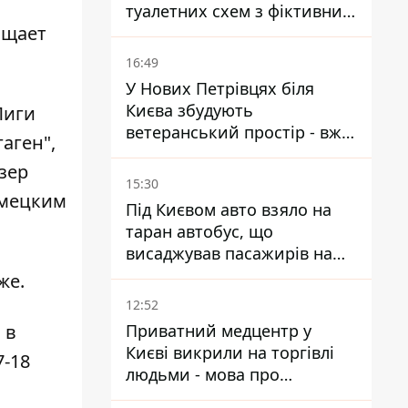
туалетних схем з фіктивним
бщает
будинком
16:49
У Нових Петрівцях біля
Києва збудують
Лиги
ветеранський простір - вже
аген",
знайшли проєктанта
зер
15:30
емецким
Під Києвом авто взяло на
таран автобус, що
висаджував пасажирів на
зупинці - пасажирка в
же.
лікарні
12:52
 в
Приватний медцентр у
Києві викрили на торгівлі
7-18
людьми - мова про
сурогатне материнство