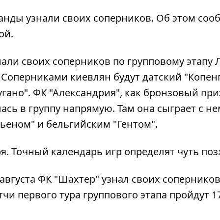
анды узнали своих соперников. Об этом соо
ой.
нали своих соперников по групповому этапу 
. Соперниками киевлян будут датский "Копенг
ано". ФК "Александрия", как бронзовый при
сь в группу напрямую. Там она сыграет с н
ьеном" и бельгийским "Гентом".
ря. Точный календарь игр определят чуть поз
 августа
ФК "Шахтер" узнал своих соперников
тчи первого тура группового этапа пройдут 1