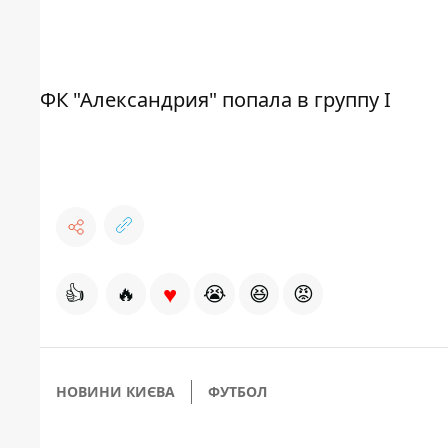
ФК "Александрия" попала в группу I
♥
👍
🔥
😭
😆
😡
НОВИНИ КИЄВА
ФУТБОЛ