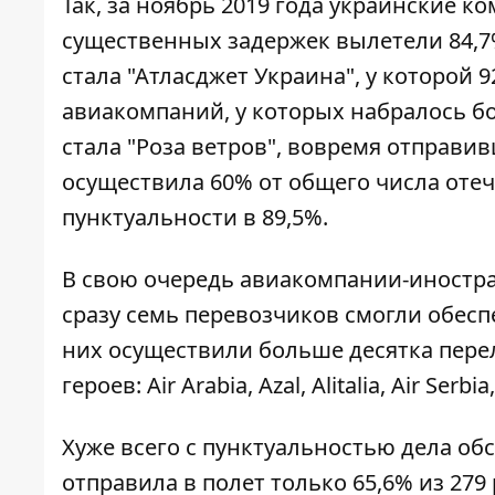
Так, за ноябрь 2019 года украинские к
существенных задержек вылетели 84,7
стала "Атласджет Украина", у которой 9
авиакомпаний, у которых набралось бо
стала "Роза ветров", вовремя отправивш
осуществила 60% от общего числа оте
пунктуальности в 89,5%.
В свою очередь авиакомпании-иностра
сразу семь перевозчиков смогли обесп
них осуществили больше десятка перел
героев: Air Arabia, Azal, Alitalia, Air Serb
Хуже всего с пунктуальностью дела обс
отправила в полет только 65,6% из 279 