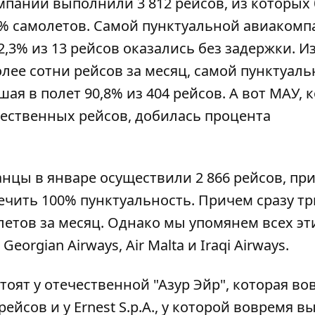
омпании выполнили 3 812 рейсов, из которых 
% самолетов. Самой пунктуальной авиакомп
2,3% из 13 рейсов оказались без задержки. Из
лее сотни рейсов за месяц, самой пунктуал
ая в полет 90,8% из 404 рейсов. А вот МАУ, 
чественных рейсов, добилась процента
нцы в январе осуществили 2 866 рейсов, пр
ечить 100% пунктуальность. Причем сразу тр
етов за месяц. Однако мы упомянем всех эт
ia, Georgian Airways, Air Malta и Iraqi Airways.
тоят у отечественной "Азур Эйр", которая во
рейсов и у Ernest S.p.A., у которой вовремя 