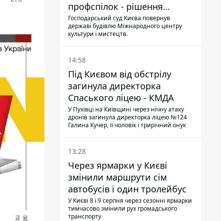
профспілок - рішення
Господарського суду
Господарський суд Києва повернув
державі будівлю Міжнародного центру
культури і мистецтв.
14:58
Під Києвом від обстрілу
загинула директорка
Спаського ліцею - КМДА
У Пухівці на Київщині через нічну атаку
дронів загинула директорка ліцею №124
Галина Кучер, її чоловік і трирічний онук
13:28
Через ярмарки у Києві
змінили маршрути сім
автобусів і один тролейбус
У Києві 8 і 9 серпня через сезонні ярмарки
тимчасово змінили рух громадського
транспорту