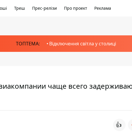
оші
Треш
Прес-релізи
Про проект
Реклама
ТОПТЕМА:
Відключення світла у столиці
 авиакомпании чаще всего задержива
👍