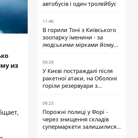
автобусів і один тролейбус
11:46
В горили Тоні з Київського
зоопарку іменини - за
людськими мірками йому
вже понад 90 років
ько
09:39
ому из
У Києві постраждалі після
ракетної атаки, на Оболоні
горіли резервуари з
паливом
08:23
Порожні полиці у Форі -
бщает,
через знищення складів
супермаркети залишилися
без асортименту