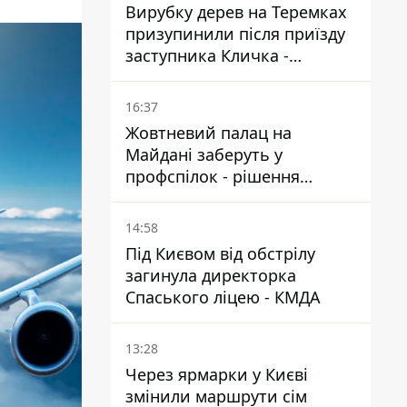
Вирубку дерев на Теремках
призупинили після приїзду
заступника Кличка -
почався діалог
16:37
Жовтневий палац на
Майдані заберуть у
профспілок - рішення
Господарського суду
14:58
Під Києвом від обстрілу
загинула директорка
Спаського ліцею - КМДА
13:28
Через ярмарки у Києві
змінили маршрути сім