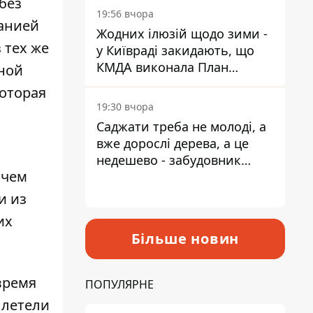
без
19:56 вчора
анией
Жодних ілюзій щодо зими -
 тех же
у Київраді закидають, що
КМДА виконала План
ьной
стійкості на 20%
которая
19:30 вчора
Саджати треба не молоді, а
вже дорослі дерева, а це
недешево - забудовник
ичем
Ніконов
и из
их
Більше новин
время
ПОПУЛЯРНЕ
вылетели