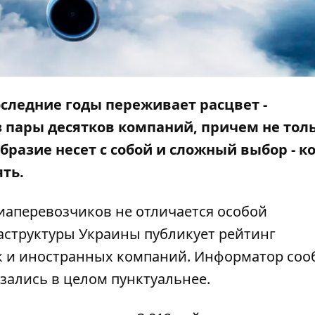
следние годы переживает расцвет -
 пары десятков компаний, причем не тол
бразие несет с собой и сложный выбор - к
ять.
авиаперевозчиков не отличается особой
структуры Украины публикует рейтинг
ак и иностранных компаний.
Информатор
соо
азались в целом пунктуальнее.