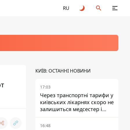
RU
КИЇВ: ОСТАННІ НОВИНИ
ют
17:03
Через транспортні тарифи у
київських лікарнях скоро не
залишиться медсестер і
санітарок - професор
Голубовська
16:48