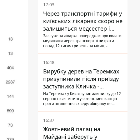
17:03
Через транспортні тарифи у
київських лікарнях скоро не
залишиться медсестер і
санітарок - професор
Заслужена лікарка попереджає про колапс
медицини через транспортні витрати
Голубовська
понад 12 тисяч гривень на місяць.
16:48
Вирубку дерев на Теремках
призупинили після приїзду
заступника Кличка -
почався діалог
На Теремках у Києві зупинили пилку до 12
серпня після мітингу сотень мешканців
проти знищення скверу: обіцянку не
поновлювати роботи дав особисто
заступник Кличка, Петро Пантелеєв, що
прибув налагодити комунікацію
16:37
Жовтневий палац на
Майдані заберуть у