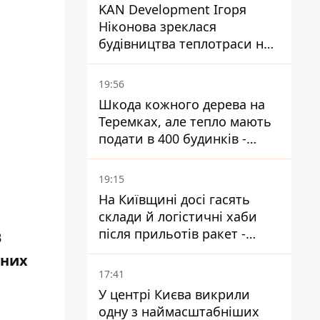
KAN Development Ігоря
Ніконова зреклася
будівництва теплотраси на
Теремках
19:56
Шкода кожного дерева на
Теремках, але тепло мають
подати в 400 будинків -
депутатка Київради
19:15
На Київщині досі гасять
склади й логістичні хаби
після прильотів ракет -
В
ДСНС
дних
17:41
У центрі Києва викрили
одну з наймасштабніших