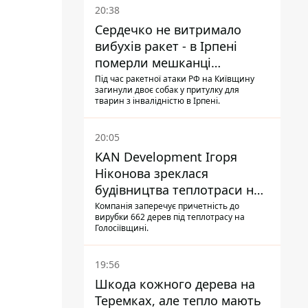
20:38
Сердечко не витримало
вибухів ракет - в Ірпені
померли мешканці
притулку для собак з
Під час ракетної атаки РФ на Київщину
загинули двоє собак у притулку для
інвалідністю
тварин з інвалідністю в Ірпені.
20:05
KAN Development Ігоря
Ніконова зреклася
будівництва теплотраси на
Теремках
Компанія заперечує причетність до
вирубки 662 дерев під теплотрасу на
Голосіївщині.
19:56
Шкода кожного дерева на
Теремках, але тепло мають