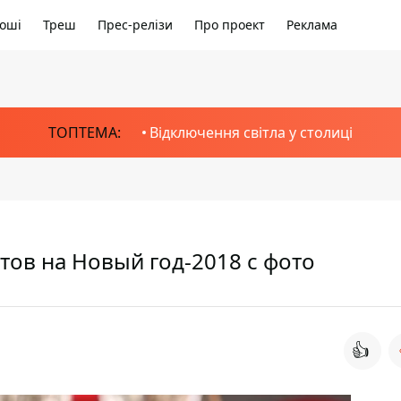
оші
Треш
Прес-релізи
Про проект
Реклама
ТОПТЕМА:
Відключення світла у столиці
тов на Новый год-2018 с фото
👍