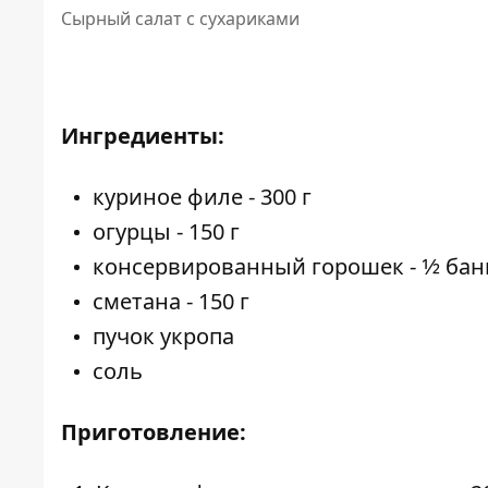
Сырный салат с сухариками
Ингредиенты:
куриное филе - 300 г
огурцы - 150 г
консервированный горошек - 1⁄2 бан
сметана - 150 г
пучок укропа
соль
Приготовление: