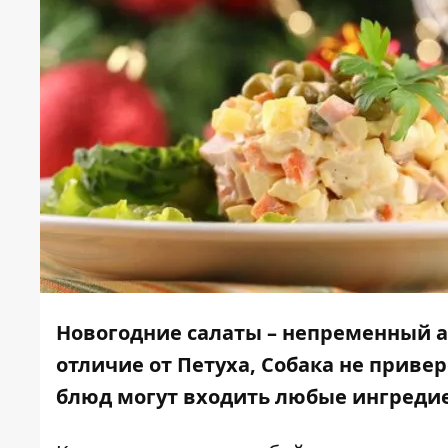
Новогодние салаты – непременный а
отличие от Петуха, Собака не приве
блюд могут входить любые ингреди