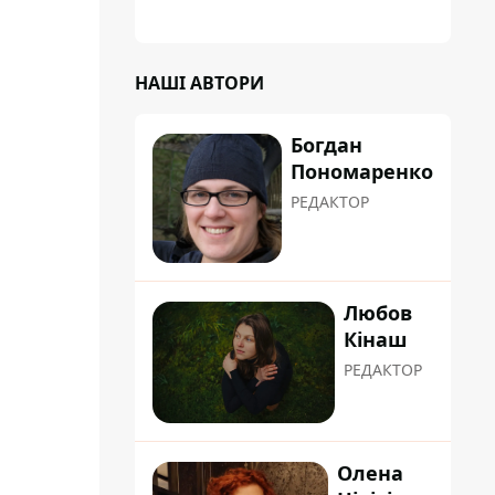
планували пізніше отримати "в
обслуговування" земельну ділянку
НАШІ АВТОРИ
Богдан
Пономаренко
РЕДАКТОР
Любов
Кінаш
РЕДАКТОР
Олена