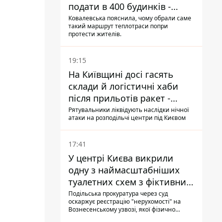
подати в 400 будинків -
депутатка Київради
Ковалевська пояснила, чому обрали саме
такий маршрут теплотраси попри
протести жителів.
19:15
На Київщині досі гасять
склади й логістичні хаби
після прильотів ракет -
ДСНС
Рятувальники ліквідують наслідки нічної
атаки на розподільчі центри під Києвом
17:41
У центрі Києва викрили
одну з наймасштабніших
туалетних схем з фіктивним
будинком
Подільська прокуратура через суд
оскаржує реєстрацію "нерухомості" на
Вознесенському узвозі, якої фізично
ніколи не існувало: під неї, ймовірно,