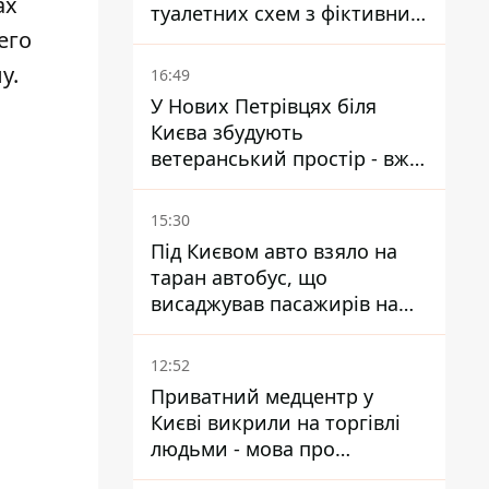
ах
туалетних схем з фіктивним
его
будинком
у.
16:49
У Нових Петрівцях біля
Києва збудують
ветеранський простір - вже
знайшли проєктанта
15:30
Під Києвом авто взяло на
таран автобус, що
висаджував пасажирів на
зупинці - пасажирка в
лікарні
12:52
Приватний медцентр у
Києві викрили на торгівлі
людьми - мова про
сурогатне материнство