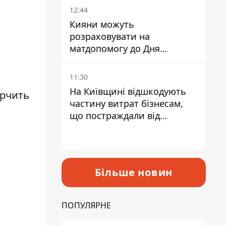
12:44
Кияни можуть
розраховувати на
матдопомогу до Дня
незалежності - кому її
дадуть
11:30
На Київщині відшкодують
ерчить
частину витрат бізнесам,
що постраждали від
прильотів ракет
Більше новин
ПОПУЛЯРНЕ