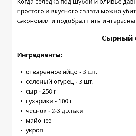
Когда селедка под шубой и оливье давн
простого и вкусного салата можно уби
сэкономил и подобрал пять интересных
Сырный 
Ингредиенты:
отваренное яйцо - 3 шт.
соленый огурец - 3 шт.
сыр - 250 г
сухарики - 100 г
чеснок - 2-3 дольки
майонез
укроп