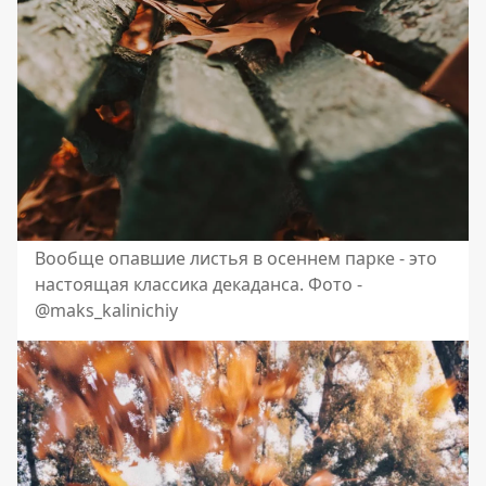
Вообще опавшие листья в осеннем парке - это
настоящая классика декаданса. Фото -
@maks_kalinichiy