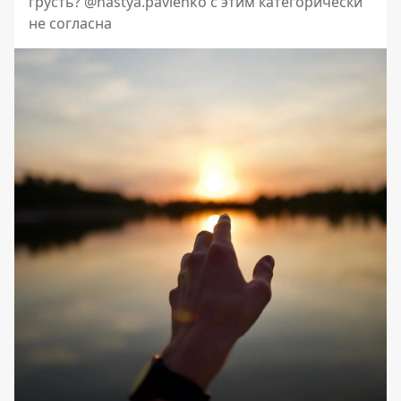
грусть? @nastya.pavlenko с этим категорически
не согласна