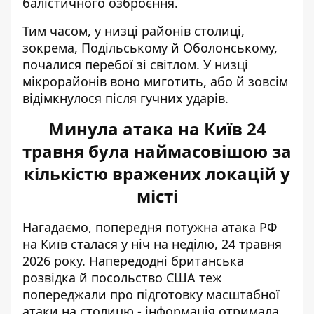
балістичного озброєння.
Тим часом, у низці районів столиці,
зокрема, Подільському й Оболонському,
почалися перебої зі світлом. У низці
мікрорайонів воно миготить, або й зовсім
відімкнулося після гучних ударів.
Минула атака на Київ 24
травня була наймасовішою за
кількістю вражених локацій у
місті
Нагадаємо, попередня потужна атака РФ
на Київ сталася у ніч на неділю, 24 травня
2026 року. Напередодні британська
розвідка й посольство США теж
попереджали про підготовку масштабної
атаки на столицю - інформація отримала