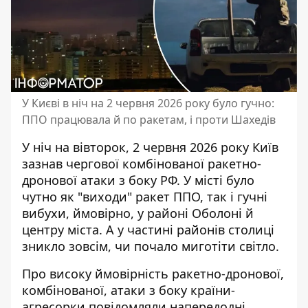
У Києві в ніч на 2 червня 2026 року було гучно:
ППО працювала й по ракетам, і проти Шахедів
У ніч на вівторок, 2 червня 2026 року Київ
зазнав чергової комбінованої ракетно-
дронової атаки з боку РФ. У місті було
чутно як "виходи" ракет ППО, так і гучні
вибухи, ймовірно,
у районі Оболоні й
центру міста
. А у частині районів столиці
зникло зовсім, чи почало миготіти світло.
Про високу ймовірність ракетно-дронової,
комбінованої, атаки з боку країни-
агресорки повідомляли напередодні