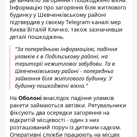
де виникло загоряння і пошкоджено вікна.
Інформацію про загоряння біля житлового
будинку у Шевченківському районі
підтвердив у своєму Telegram-каналі
мер
Києва Віталій Кличко
, також зазначивши
деталі пошкоджень.
"За попередньою інформацією, падіння
уламків є в Подільському районі, на
території нежитлової забудови. Та в
Шевченківському районі - попередньо
займання біля житлового будинку. У
будинку пошкоджені вікна."
На
Оболоні
внаслідок падіння уламків
ракети займаються автівки. Рятувальники
фіксують два осередки загоряння на
відкритій місцевості - один з них
розташований поруч із дитячим садком.
Оперативні служби працюють на місцях