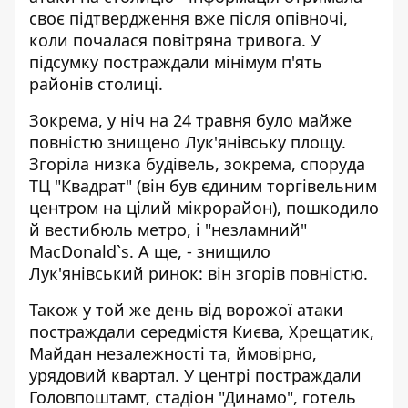
своє підтвердження вже після опівночі,
коли почалася повітряна тривога. У
підсумку
постраждали мінімум п'ять
районів
столиці.
Зокрема, у ніч на 24 травня було
майже
повністю знищено Лук'янівську площу
.
Згоріла низка будівель, зокрема, споруда
ТЦ "Квадрат" (він був єдиним торгівельним
центром на цілий мікрорайон), пошкодило
й вестибюль метро, і "незламний"
MacDonald`s. А ще, - знищило
Лук'янівський ринок: він згорів повністю.
Також у той же день
від ворожої атаки
постраждали середмістя Києва
, Хрещатик,
Майдан незалежності та, ймовірно,
урядовий квартал. У центрі постраждали
Головпоштамт, стадіон "Динамо", готель