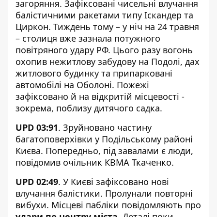
загоряння. Зафіксовані чисельні влучання
балістичними ракетами типу Іскандер та
Циркон. Тиждень тому – у ніч на 24 травня
– столиця вже зазнала
потужного
повітряного удару РФ
. Цього разу вогонь
охопив нежитлову забудову на Подолі, дах
житлового будинку та припарковані
автомобілі на Оболоні. Пожежі
зафіксовано й на відкритій місцевості -
зокрема, поблизу дитячого садка.
UPD 03:91
. Зруйновано частину
багатоповерхівки у Подільському районі
Києва. Попередньо, під завалами є люди,
повідомив очільник КВМА Ткаченко.
UPD 02:49
. У Києві зафіксовано нові
влучання балістики. Пролунали повторні
вибухи. Місцеві пабліки повідомляють про
удари по центру міста
. Деталі поки