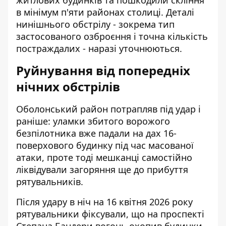
житлових будинків та пошкодили скління
в мінімум п'яти районах столиці. Деталі
нинішнього обстрілу - зокрема тип
застосованого озброєння і точна кількість
постраждалих - наразі уточнюються.
Руйнування від попередніх
нічних обстрілів
Оболонський район потрапляв під удар і
раніше: уламки збитого ворожого
безпілотника вже падали на
дах 16-
поверхового будинку під час масованої
атаки
, проте тоді мешканці самостійно
ліквідували загоряння ще до прибуття
рятувальників.
Після удару в ніч на 16 квітня 2026 року
рятувальники фіксували, що на
проспекті