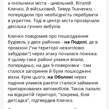
а очільники міста - цивільний, Віталій
Кличко, й військовий, Тимур Ткаченко, -
попередили про необхідність перебувати
в укриттях. Тоді в центрі міста прозвучали
декілька гучних вибухів.
Кличко повідомив про пошкодження
будівель у двох районах -
на Подолі
, де в
промзоні ("на території нежитлової
забудови") через атаку почалася пожежа.
У цьому-таки районі уламки впали,
попередньо, на дах 9-поверхівки - там
сталося загоряння й були пошкоджені
вікна. Крім цього,
на Оболоні
через
падіння уламків ракети сталося займання
припаркованих автомобілів. Також палало
на відкритій території, "зокрема, біля
дитсадка", підтвердив Кличко.