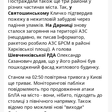
Постраждали також ще три райони у
різних частинах міста. Так,
у
Святошинському
Кличко підтвердив
пожежу в нежитловій забудові через
падіння уламків.
На Дарниці
знову
сталося загоряння на території АЗС
(нещодавно, як писав Інформатор,
ракетою розбило АЗС БРСМ
в районі
Харківської площі). А голова
Шевченківської РДА
Олександр
Сазанович додав, що у його районі був
пошкоджений фасад житлового будинку.
Станом на 02:50 повітряна тривога у Києві
ще триває. Моніторингові пабліки
повідомляють про продовження атаки
БпЛА на місто - вони, нібито, підходять до
столиці з північного напрямку. Також
відомо про можливі нові "виходи"