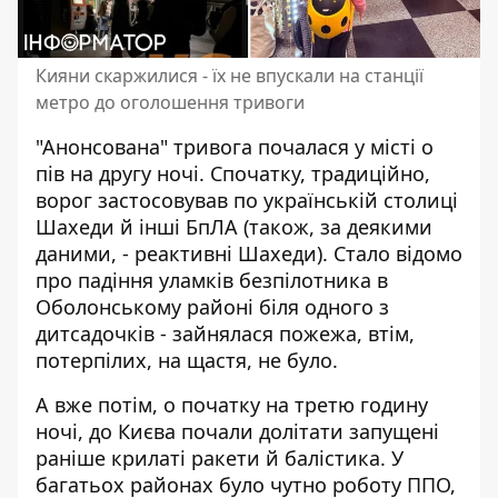
Кияни скаржилися - їх не впускали на станції
метро до оголошення тривоги
"Анонсована" тривога почалася у місті о
пів на другу ночі. Спочатку, традиційно,
ворог застосовував по українській столиці
Шахеди й інші БпЛА (також, за деякими
даними, - реактивні Шахеди). Стало відомо
про падіння уламків безпілотника в
Оболонському районі біля одного з
дитсадочків - зайнялася пожежа, втім,
потерпілих, на щастя, не було.
А вже потім, о початку на третю годину
ночі, до Києва почали долітати запущені
раніше крилаті ракети й балістика. У
багатьох районах було чутно роботу ППО,