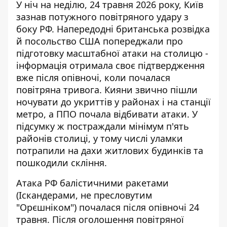
У ніч на неділю, 24 травня 2026 року, Київ
зазнав потужного повітряного удару з
боку РФ. Напередодні британська розвідка
й посольство США попереджали про
підготовку масштабної атаки
на столицю -
інформація отримала своє підтвердження
вже після опівночі, коли почалася
повітряна тривога. Кияни звично пішли
ночувати до укриттів у районах і на станції
метро, а ППО почала відбивати атаки. У
підсумку ж постраждали мінімум п'ять
районів столиці, у тому числі уламки
потрапили на дахи житлових будинків та
пошкодили скління.
Атака РФ балістичними ракетами
(Іскандерами, не пресловутим
"Орєшніком") почалася після опівночі 24
травня. Після оголошення повітряної