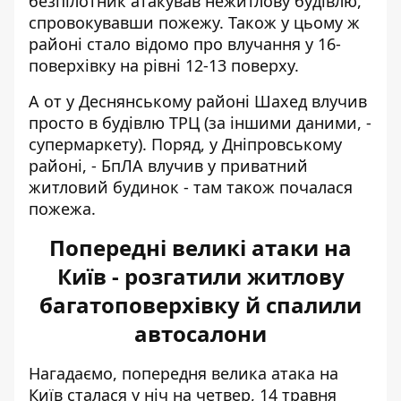
безпілотник атакував нежитлову будівлю,
спровокувавши пожежу. Також у цьому ж
районі стало відомо про влучання у 16-
поверхівку на рівні 12-13 поверху.
А от у Деснянському районі Шахед влучив
просто в будівлю ТРЦ (за іншими даними, -
супермаркету). Поряд, у Дніпровському
районі, - БпЛА влучив у приватний
житловий будинок - там також почалася
пожежа.
Попередні великі атаки на
Київ - розгатили житлову
багатоповерхівку й спалили
автосалони
Нагадаємо, попередня велика атака на
Київ сталася у ніч на четвер, 14 травня