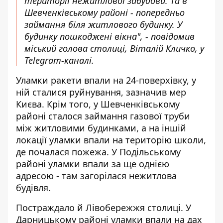
території нежитлової забудови. Та в
Шевченківському районі - попередньо
займання біля житлового будинку. У
будинку пошкоджені вікна", - повідомив
міський голова столиці, Віталій Кличко, у
Telegram-каналі.
Уламки ракети впали на 24-поверхівку, у
ній сталися руйнування, зазначив мер
Києва. Крім того, у Шевченківському
районі сталося займання газової труби
між житловими будинками, а на іншій
локації уламки впали на територію школи,
де почалася пожежа. У Подільському
районі уламки впали за ще однією
адресою - там загорілася нежитлова
будівля.
Постраждало й Лівобережжя столиці. У
Дарницькому районі уламки впали на дах