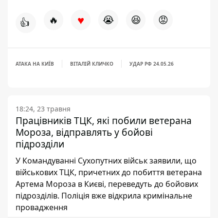
♥
🔥
😭
😆
😡
👍
АТАКА НА КИЇВ
ВІТАЛІЙ КЛИЧКО
УДАР РФ 24.05.26
18:24, 23 травня
Працівників ТЦК, які побили ветерана
Мороза, відправлять у бойові
підрозділи
У Командуванні Сухопутних військ заявили, що
військових ТЦК, причетних до побиття ветерана
Артема Мороза в Києві, переведуть до бойових
підрозділів. Поліція вже відкрила кримінальне
провадження