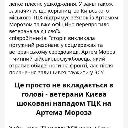
легке тілесне ушкодження.
У заяві також
зазначили, що керівництво Київського
міського ТЦК підтримує зв’язок із Артемом
Морозом та вже офіційно перепросило
ветерана за дії своїх
співробітників.
Історія викликала
потужний резонанс у соцмережах та
ветеранському середовищі. Артем Мороз
– чинний військовослужбовець, який
втратив обидві ноги на фронті, але після
поранення залишився служити у ЗСУ.
Це просто не вкладається в
голові - ветерани Києва
шоковані нападом ТЦК на
Артема Мороза
У п'ятницю, 22 травня 2026 року, у Києві