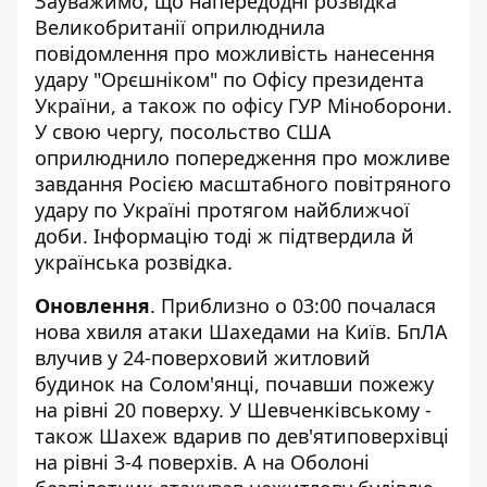
Зауважимо, що напередодні розвідка
Великобританії оприлюднила
повідомлення про можливість нанесення
удару "Орєшніком" по Офісу президента
України, а також по офісу ГУР Міноборони.
У свою чергу, посольство США
оприлюднило попередження про можливе
завдання Росією масштабного повітряного
удару по Україні протягом найближчої
доби. Інформацію тоді ж підтвердила й
українська розвідка.
Оновлення
. Приблизно о 03:00 почалася
нова хвиля атаки Шахедами на Київ. БпЛА
влучив у 24-поверховий житловий
будинок на Солом'янці, почавши пожежу
на рівні 20 поверху. У Шевченківському -
також Шахеж вдарив по дев'ятиповерхівці
на рівні 3-4 поверхів. А на Оболоні