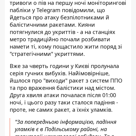
тривоги о пів на першу ночі моніторингові
пабліки у Telegram повідомили, що
йдеться про атаку безпілотниками й
балістичними ракетами. Кияни
потягнулися до укриттів - а на станціях
метро традиційно почали розбивати
намети ті, кому пощастило жити поряд зі
"стратегічними" укриттями.
Вже за чверть години у Києві пролунала
серія гучних вибухів. Найімовірніше,
йшлося про "виходи" ракет з систем ППО
та про враження балістики над містом.
Друга хвиля атаки почалася після 01:00
ночі, і цього разу таки сталося падіння -
проте, не самих ракет, а їхніх уламків.
"За попередньою інформацією, падіння
уламків є в Подільському районі, на