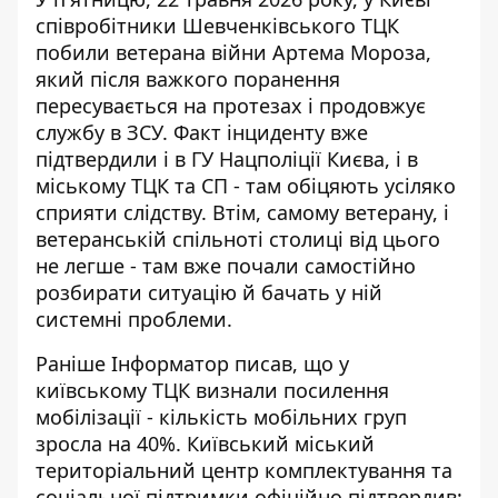
співробітники Шевченківського ТЦК
побили ветерана війни Артема Мороза,
який після важкого поранення
пересувається на протезах і продовжує
службу в ЗСУ.
Факт інциденту вже
підтвердили
і в ГУ Нацполіції Києва, і в
міському ТЦК та СП - там обіцяють усіляко
сприяти слідству. Втім, самому ветерану, і
ветеранській спільноті столиці від цього
не легше - там вже почали самостійно
розбирати ситуацію й бачать у ній
системні проблеми.
Раніше Інформатор писав, що
у
київському ТЦК визнали посилення
мобілізації
- кількість мобільних груп
зросла на 40%. Київський міський
територіальний центр комплектування та
соціальної підтримки офіційно підтвердив: