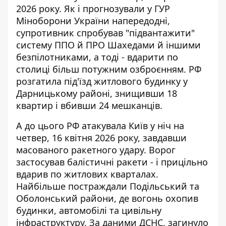
2026 року. Як і прогнозували у ГУР
Міноборони України напередодні,
супротивник
спробував "підвантажити"
систему ППО й ПРО
Шахедами й іншими
безпілотниками, а тоді - вдарити по
столиці більш потужним озброєнням. РФ
розгатила під'їзд житлового будинку у
Дарницькому районі, знищивши 18
квартир і вбивши 24 мешканців.
А до цього РФ атакувала Київ у ніч на
четвер, 16 квітня 2026 року,
завдавши
масованого ракетного удару
. Ворог
застосував балістичні ракети - і прицільно
вдарив по житлових кварталах.
Найбільше постраждали Подільський та
Оболонський райони, де вогонь охопив
будинки, автомобілі та цивільну
інфраструктуру. За даними ДСНС, загинуло