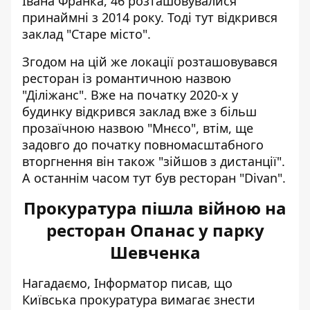
Івана Франка, 46 розташовувалися
принаймні з 2014 року. Тоді тут відкрився
заклад "Старе місто".
Згодом на цій же локації розташовувався
ресторан із романтичною назвою
"Діліжанс". Вже на початку 2020-х у
будинку відкрився заклад вже з більш
прозаїчною назвою "Мнєсо", втім, ще
задовго до початку повномасштабного
вторгнення він також "зійшов з дистанції".
А останнім часом тут був ресторан "Divan".
Прокуратура пішла війною на
ресторан Опанас у парку
Шевченка
Нагадаємо, Інформатор писав, що
Київська прокуратура вимагає знести