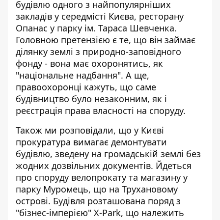
будівлю одного з найпопулярніших
закладів у середмісті Києва,
ресторану
Опанас у парку ім. Тараса Шевченка
.
Головною претензією є те, що він займає
ділянку землі з природно-заповідного
фонду - вона має охоронятись, як
"національне надбання". А ще,
правоохоронці кажуть, що саме
будівництво було незаконним, як і
реєстрація права власності на споруду.
Також ми розповідали, що у Києві
прокуратура вимагає демонтувати
будівлю, зведену на громадській землі без
жодних дозвільних документів. Йдеться
про споруду
велопрокату та магазину у
парку Муромець
, що на Трухановому
острові. Будівля розташована поряд з
"бізнес-імперією" X-Park, що належить