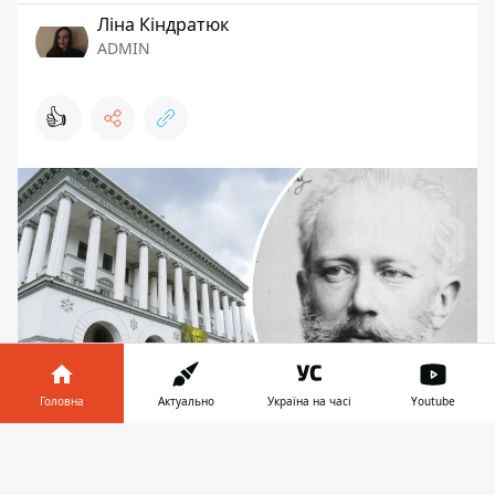
Ліна Кіндратюк
ADMIN
👍
Головна
Актуально
Україна на часі
Youtube
Дискусії щодо перейменування Академії
Інформатор у
Завантажити
точилися з 2022 року
телефоні
👉