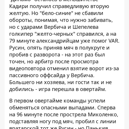
Кадири получил справедливую вторую
желтую. Но "бело-синие" не сбавили
обороты, понимая, что нужно забивать,
но с ударами Вербича и Шепелева
голкипер "желто-черных" справился, а на
79 минуте александрийцам уже помог VAR.
Русин, опять приняв мяч в полукруге и
пробив с разворота - на этот раз был
точен, но арбитр после просмотра
видеоповтора отменил взятие ворот из-за
пассивного оффсайда у Вербича.
Большего ни хозяева, ни гости так и не
добились - игра перешла в овертайм.
В первом овертайме команды успели
обменяться опасными выпадами. Сперва
на 96 минуте после прострела Миколенко,
подставляя ногу под мяч, пробил с линии
вратарской тот же Русин - но Панькив