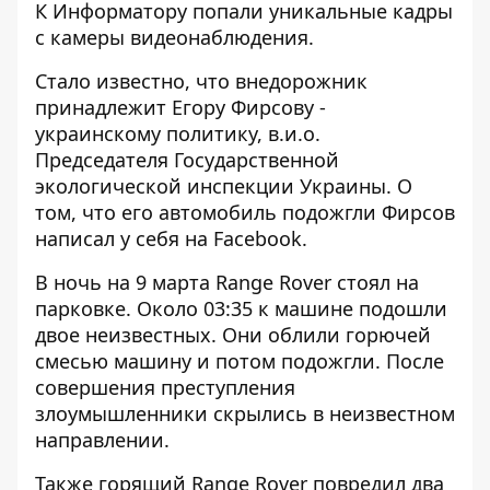
К
Информатору
попали уникальные кадры
с камеры видеонаблюдения.
Стало известно, что внедорожник
принадлежит Егору Фирсову -
украинскому политику, в.и.о.
Председателя Государственной
экологической инспекции Украины. О
том, что его автомобиль подожгли Фирсов
написал у себя на
Facebook
.
В ночь на 9 марта Range Rover стоял на
парковке. Около 03:35 к машине подошли
двое неизвестных. Они облили горючей
смесью машину и потом подожгли. После
совершения преступления
злоумышленники скрылись в неизвестном
направлении.
Также горящий Range Rover повредил два