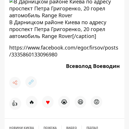
В Дарницком районе Киева по адресу
проспект Петра Григоренко, 20 горел
автомобиль Range Rover[/caption]
https://www.facebook.com/egor.firsov/posts
/3335860133096980
Всеволод Воеводин
♥
🔥
😭
😆
😡
👍
НОВИНИ КИЄВА
ПОЖЕЖА
ВИДЕО
ПІДПАЛ