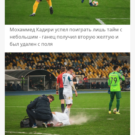
Мохаммед Кадири успел поиграть лишь тайм с
небольшим - ганец получил вторую желтую и
был удален с поля