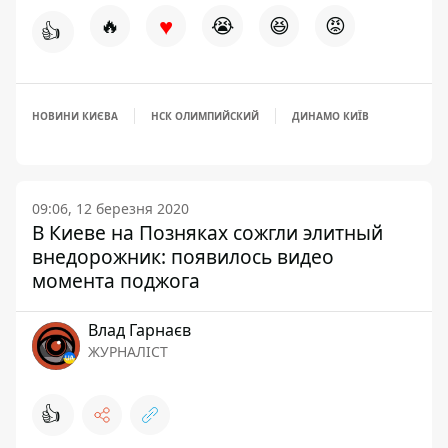
♥
🔥
😭
😆
😡
👍
НОВИНИ КИЄВА
НСК ОЛИМПИЙСКИЙ
ДИНАМО КИЇВ
09:06, 12 березня 2020
В Киеве на Позняках сожгли элитный
внедорожник: появилось видео
момента поджога
Влад Гарнаєв
ЖУРНАЛІСТ
👍