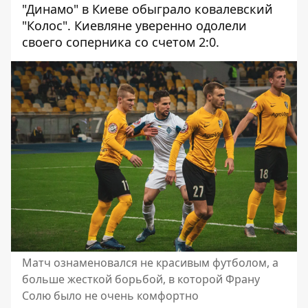
"Динамо" в Киеве обыграло ковалевский
"Колос"
. Киевляне уверенно одолели
своего соперника со счетом 2:0.
Матч ознаменовался не красивым футболом, а
больше жесткой борьбой, в которой Франу
Солю было не очень комфортно