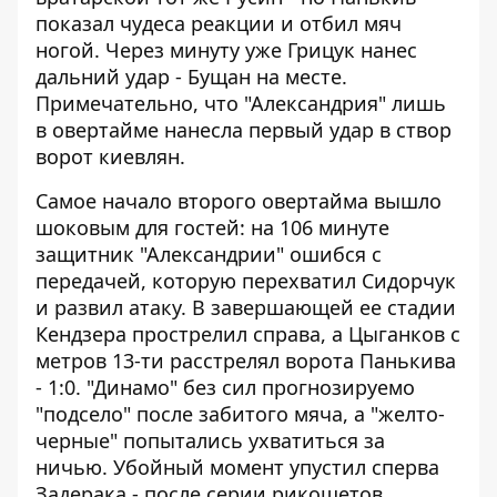
показал чудеса реакции и отбил мяч
ногой. Через минуту уже Грицук нанес
дальний удар - Бущан на месте.
Примечательно, что "Александрия" лишь
в овертайме нанесла первый удар в створ
ворот киевлян.
Самое начало второго овертайма вышло
шоковым для гостей: на 106 минуте
защитник "Александрии" ошибся с
передачей, которую перехватил Сидорчук
и развил атаку. В завершающей ее стадии
Кендзера прострелил справа, а Цыганков с
метров 13-ти расстрелял ворота Панькива
- 1:0. "Динамо" без сил прогнозируемо
"подсело" после забитого мяча, а "желто-
черные" попытались ухватиться за
ничью. Убойный момент упустил сперва
Задерака - после серии рикошетов