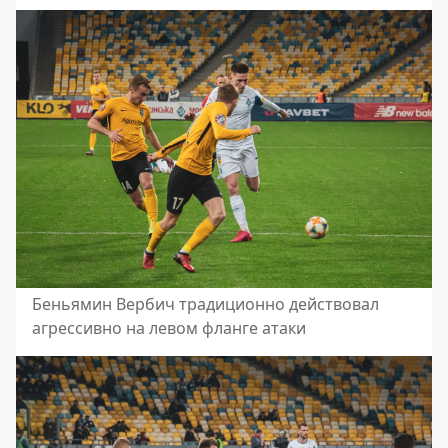
Беньямин Вербич традиционно действовал
агрессивно на левом фланге атаки