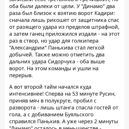
оба были далеки от цели. У "Динамо" два
раза был близок к взятию ворот Кадири:
сначала лишь рикошет от защитника спас
от разящего удара из пределов штрафной,
а затем ганец приложился издали - на этот
раз в створ, но удар для голкипера
"Александрии" Панькива стал легкой
добычей. Также можно отметить два
дальних удара Сидорчука - оба выше
ворот. На этом команды и ушли на
перерыв.
А вот второй тайм начался куда
интенсивнее! Сперва на 53 минуте Русин,
приняв мяч в полукруге, пробил с
разворота - лишь штанга спасла гостей от
гола, а с добиванием Буяльского
справился Панькив. А уже через 2 минуты
"Динамо" осталось в меньшинстве -