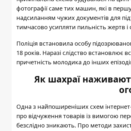
фотографії саме тих машин, які в першу
надсиланням чужих документів для під
тимчасово усипляти пильність жертв і
Поліція встановила особу підозрювано
18 років. Наразі слідство встановлює в
причетність молодика до інших епізоді
Як шахраї наживають
ог
Одна з найпоширеніших схем інтернет
про відчуження товарів із вимогою пе
безслідно зникають. Про методи захист