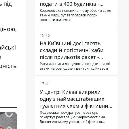
 під
подати в 400 будинків -
депутатка Київради
Ковалевська пояснила, чому обрали саме
такий маршрут теплотраси попри
протести жителів.
ціною,
19:15
На Київщині досі гасять
йські
склади й логістичні хаби
ю
після прильотів ракет -
ДСНС
Рятувальники ліквідують наслідки нічної
рність
атаки на розподільчі центри під Києвом
17:41
У центрі Києва викрили
одну з наймасштабніших
туалетних схем з фіктивним
будинком
Подільська прокуратура через суд
оскаржує реєстрацію "нерухомості" на
Вознесенському узвозі, якої фізично
ніколи не існувало: під неї, ймовірно,