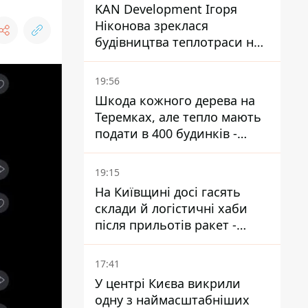
KAN Development Ігоря
Ніконова зреклася
будівництва теплотраси на
Теремках
19:56
Шкода кожного дерева на
Теремках, але тепло мають
подати в 400 будинків -
депутатка Київради
19:15
На Київщині досі гасять
склади й логістичні хаби
після прильотів ракет -
ДСНС
17:41
У центрі Києва викрили
одну з наймасштабніших