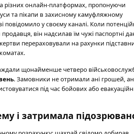
а різних онлайн-платформах, пропонуючи
уси та пікапи в захисному камуфляжному
ві
повідомило у своєму каналі. Коли потенцій
продавця, він надсилав їм чужі паспортні дан
ертви перераховували на рахунки підставних
коматах.
траждали щонайменше четверо військовослуж
ивень
. Замовники не отримали ані грошей, ан
ристовуватися під час бойових або евакуацій
ему і затримала підозрюван
чному розрахунку: шахрай свідомо добирав