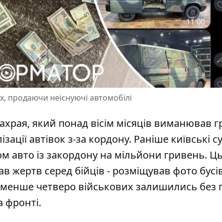
, продаючи неіснуючі автомобілі
ахрая, який понад вісім місяців виманював г
зації автівок з-за кордону. Раніше київські с
м авто із закордону
на мільйони гривень. Ц
 жертв серед бійців - розміщував фото бусів
айменше четверо військових залишились без
а фронті.