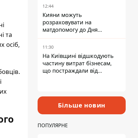
12:44
Кияни можуть
розраховувати на
ні
матдопомогу до Дня
і та
незалежності - кому її
 осіб,
дадуть
11:30
На Київщині відшкодують
частину витрат бізнесам,
що постраждали від
бовців.
прильотів ракет
і
них
Більше новин
ого
ПОПУЛЯРНЕ