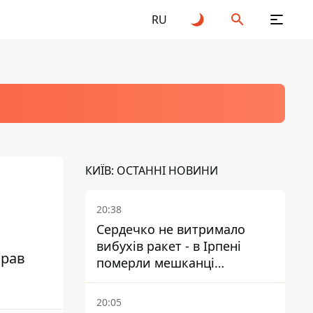
RU
КИЇВ: ОСТАННІ НОВИНИ
20:38
Сердечко не витримало
вибухів ракет - в Ірпені
ирав
померли мешканці
притулку для собак з
інвалідністю
20:05