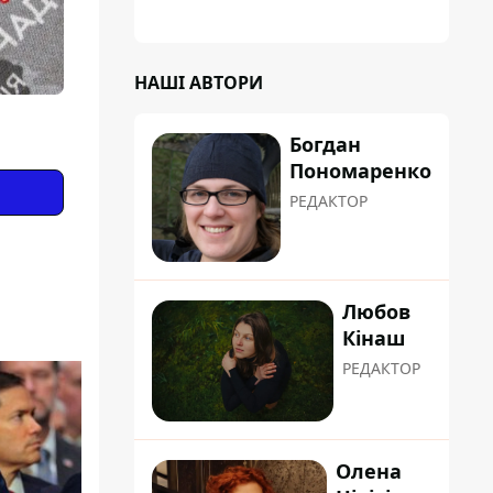
планували пізніше отримати "в
обслуговування" земельну ділянку
НАШІ АВТОРИ
Богдан
Пономаренко
РЕДАКТОР
Любов
Кінаш
РЕДАКТОР
Олена