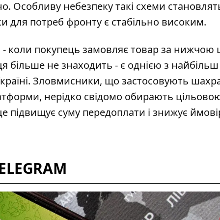
о. Особливу небезпеку такі схеми становлять
ки для потреб фронту є стабільно високим.
 - коли покупець замовляє товар за нижчою 
вця більше не знаходить - є однією з найбільш
країні. Зловмисники, що
застосовують шахра
атформи, нерідко свідомо обирають цільово
 це підвищує суму передоплати і знижує ймові
TELEGRAM