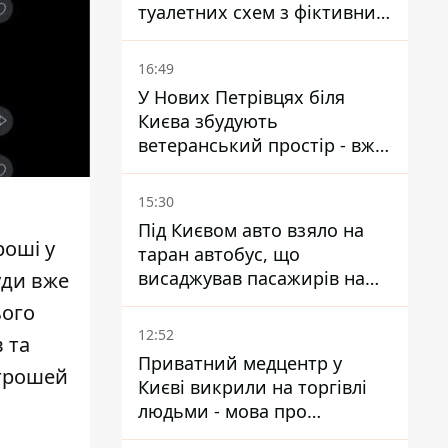
туалетних схем з фіктивним
будинком
16:49
У Нових Петрівцях біля
Києва збудують
ветеранський простір - вже
знайшли проєктанта
15:30
Під Києвом авто взяло на
роші у
таран автобус, що
висаджував пасажирів на
уди вже
зупинці - пасажирка в
ього
лікарні
12:52
 та
Приватний медцентр у
 грошей
Києві викрили на торгівлі
людьми - мова про
сурогатне материнство