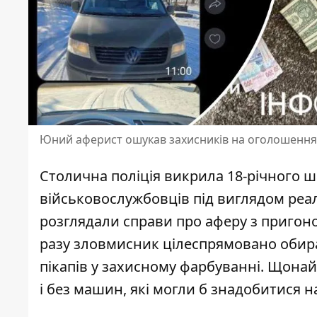
Юний аферист ошукав захисників на оголошеннях
Столична поліція викрила 18-річного ш
військовослужбовців під виглядом реалі
розглядали справи про
аферу з пригоно
разу зловмисник цілеспрямовано обирав
пікапів у захисному фарбуванні. Щон
і без машин, які могли б знадобитися н