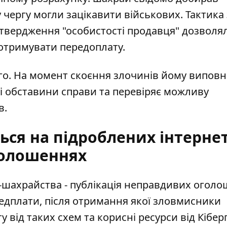
 чергу могли зацікавити військових. Тактика 
твердження "особистості продавця" дозволя
 отримувати передоплату.
го. На момент скоєння злочинів йому випов
сі обставини справи та перевіряє можливу
в.
ся на підроблених інтернет
олошеннях
-шахрайства - публікація неправдивих огол
редплати, після отримання якої зловмисники
у від таких схем та
корисні ресурси від Кіберп