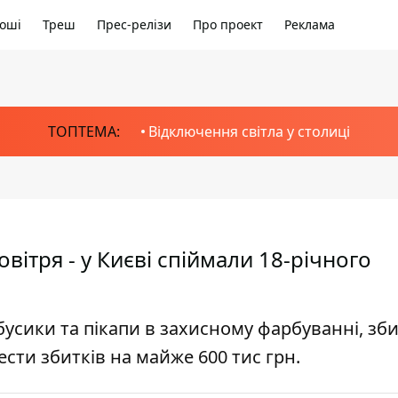
оші
Треш
Прес-релізи
Про проект
Реклама
ТОПТЕМА:
Відключення світла у столиці
вітря - у Києві спіймали 18-річного
сики та пікапи в захисному фарбуванні, зб
ести збитків на майже 600 тис грн.