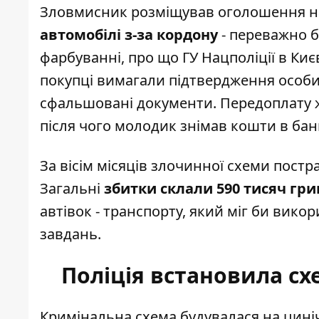
Зловмисник розміщував оголошення н
автомобілі з-за кордону
- переважно б
фарбуванні, про що
ГУ Нацполіції в Киє
покупці вимагали підтвердження особи 
сфальшовані документи. Передоплату ж
після чого молодик знімав кошти в бан
За вісім місяців злочинної схеми пос
Загальні
збитки склали 590 тисяч гр
автівок - транспорту, який міг би вико
завдань.
Поліція встановила сх
Кримінальна схема будувалася на цині