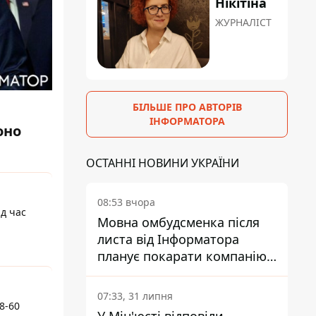
Нікітіна
ЖУРНАЛІСТ
БІЛЬШЕ ПРО АВТОРІВ
ІНФОРМАТОРА
оно
ОСТАННІ НОВИНИ УКРАЇНИ
08:53 вчора
ід час
Мовна омбудсменка після
листа від Інформатора
планує покарати компанію-
підрядника ПриватБанку
07:33, 31 липня
8-60