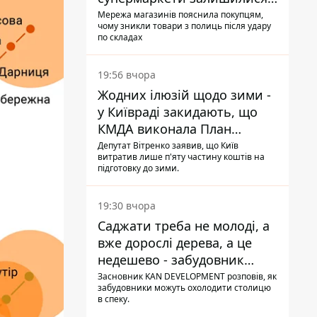
без асортименту
Мережа магазинів пояснила покупцям,
чому зникли товари з полиць після удару
по складах
19:56 вчора
Жодних ілюзій щодо зими -
у Київраді закидають, що
КМДА виконала План
стійкості на 20%
Депутат Вітренко заявив, що Київ
витратив лише п'яту частину коштів на
підготовку до зими.
19:30 вчора
Саджати треба не молоді, а
вже дорослі дерева, а це
недешево - забудовник
Ніконов
Засновник KAN DEVELOPMENT розповів, як
забудовники можуть охолодити столицю
в спеку.