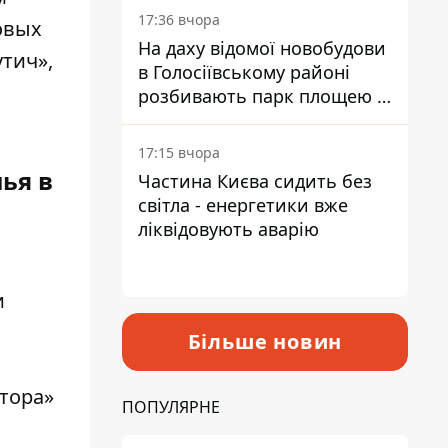
17:36 вчора
овых
На даху відомої новобудови
тич»,
в Голосіївському районі
розбивають парк площею в
гектар
17:15 вчора
ья в
Частина Києва сидить без
світла - енергетики вже
ліквідовують аварію
и
Більше новин
утора»
ПОПУЛЯРНЕ