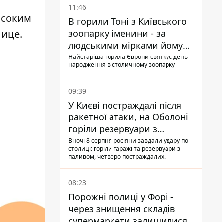
11:46
ысоким
В горили Тоні з Київського
лице.
зоопарку іменини - за
людськими мірками йому
вже понад 90 років
Найстаріша горила Європи святкує день
народження в столичному зоопарку
09:39
У Києві постраждалі після
ракетної атаки, на Оболоні
горіли резервуари з
паливом
Вночі 8 серпня росіяни завдали удару по
столиці: горіли гаражі та резервуари з
паливом, четверо постраждалих.
08:23
Порожні полиці у Форі -
через знищення складів
супермаркети залишилися