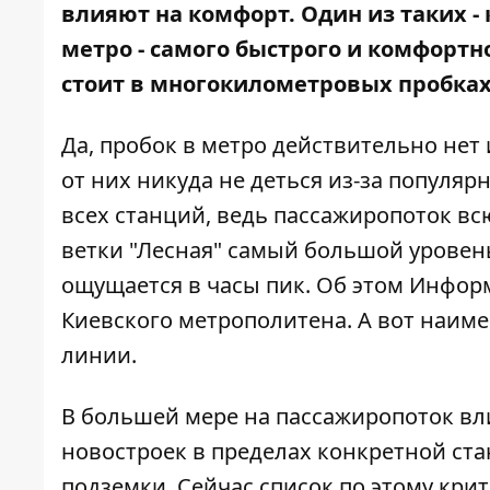
влияют на комфорт. Один из таких -
метро - самого быстрого и комфортн
стоит в многокилометровых пробка
Да, пробок в метро действительно нет и
от них никуда не деться из-за популяр
всех станций, ведь пассажиропоток всю
ветки "Лесная" самый большой уровень
ощущается в часы пик. Об этом
Инфор
Киевского метрополитена. А вот наим
линии.
В большей мере на пассажиропоток вл
новостроек в пределах конкретной ста
подземки. Сейчас список по этому кри