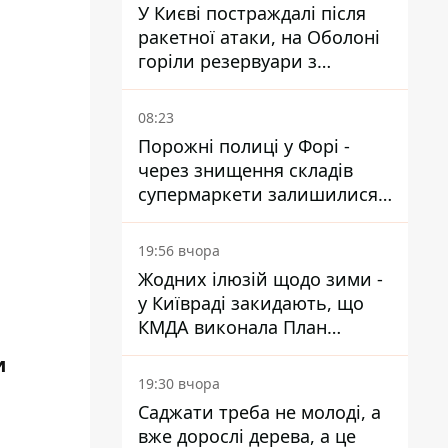
У Києві постраждалі після
ракетної атаки, на Оболоні
горіли резервуари з
паливом
08:23
Порожні полиці у Форі -
через знищення складів
супермаркети залишилися
без асортименту
19:56 вчора
Жодних ілюзій щодо зими -
у Київраді закидають, що
КМДА виконала План
стійкості на 20%
и
19:30 вчора
Саджати треба не молоді, а
е
вже дорослі дерева, а це