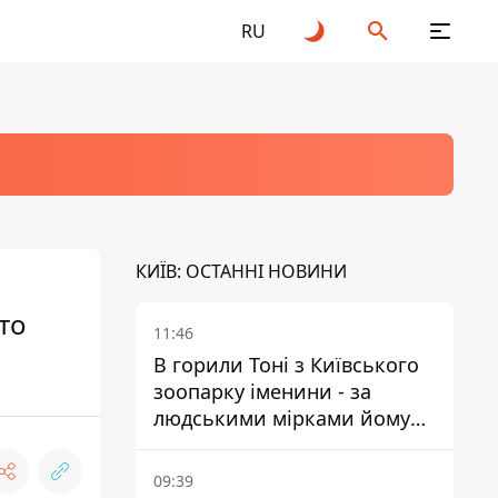
RU
КИЇВ: ОСТАННІ НОВИНИ
то
11:46
В горили Тоні з Київського
зоопарку іменини - за
людськими мірками йому
вже понад 90 років
09:39