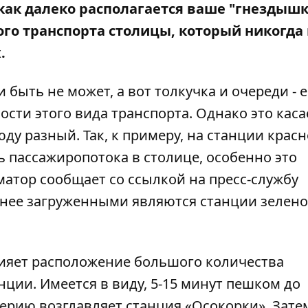
 как далеко располагается ваше "гнездышк
ого транспорта столицы, который никогда
х.
 быть не может, а вот толкучка и очереди - е
ности этого вида транспорта. Однако это каса
ду разный. Так, к примеру, на станции крас
 пассажиропотока в столице, особенно это
матор
сообщает со ссылкой на пресс-службу
енее загруженными являются станции зелен
ияет расположение большого количества
нции. Имеется в виду, 5-15 минут пешком до
терию возглавляет станция «Осокорки». Зате