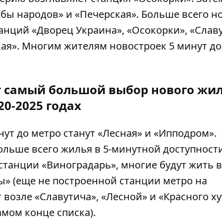
бы народов» и «Печерская». Больше всего н
танций «Дворец Украина», «Осокорки», «Славу
кая». Многим жителям новостроек 5 минут до
т самый большой выбор нового жил
20-2025 годах
ут до метро станут «Лесная» и «Ипподром».
ольше всего жилья в 5-минутной доступност
станции «Виноградарь», многие будут жить в
ы» (еще не построенной станции метро на
 возле «Славутича», «Лесной» и «Красного х
самом конце списка).