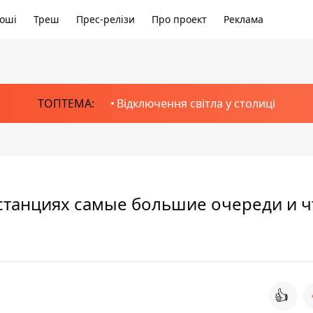
оші
Треш
Прес-релізи
Про проект
Реклама
ТОПТЕМА:
Відключення світла у столиці
 станциях самые большие очереди и ч
👍