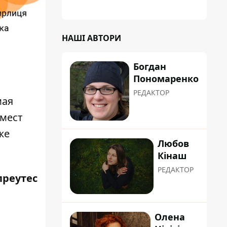
НАШІ АВТОРИ
Богдан
Пономаренко
РЕДАКТОР
мая
 мест
же
Любов
Кінаш
РЕДАКТОР
преутес
Олена