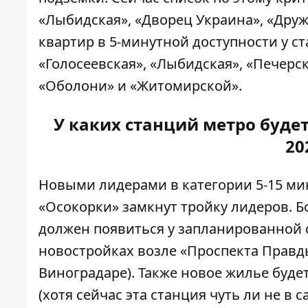
«Лыбидская», «Дворец Украина», «Друж
квартир в 5-минутной доступности у с
«Голосеевская», «Лыбидская», «Печерс
«Оболони» и «Житомирской».
У каких станций метро буде
20
Новыми лидерами в категории 5-15 мин
«Осокорки» замкнут тройку лидеров. Б
должен появиться у запланированной 
новостройках возле «Проспекта Правд
Виноградаре). Также новое жилье будет
(хотя сейчас эта станция чуть ли не в 