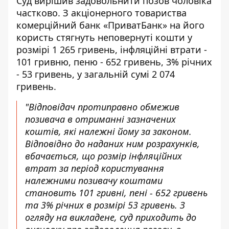
Суд вирішив задовольнити позов чоловіка
частково. З акціонерного товариства
комерційний банк «ПриватБанк» на його
користь стягнуть неповернуті кошти у
розмірі 1 265 гривень, інфляційні втрати -
101 гривню, пеню - 652 гривень, 3% річних
- 53 гривень, у загальній сумі 2 074
гривень.
"Відповідач протиправно обмежив
позивача в отриманні зазначених
коштів, які належні йому за законом.
Відповідно до наданих ним розрахунків,
вбачається, що розмір інфляційних
втрат за період користування
належними позивачу коштами
становить 101 гривні, пені - 652 гривень
та 3% річних в розмірі 53 гривень. З
огляду на викладене, суд приходить до