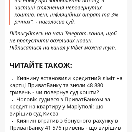
висновку про задоволення позову, в
частині стягнення неповернутих
коштів, пені, інфляційних втрат та 3%
річних", - наголосив суд.
Підписуйтесь на наш
Telegram-канал
, щоб
не пропустити важливих новин.
Підписатися на канал у Viber можна
тут
.
ЧИТАЙТЕ ТАКОЖ:
Киянину встановили кредитний ліміт на
картці ПриватБанку та зняли 48 880
гривень - чи повернув суд кошти?
Чоловік судився з ПриватБанком за
кредит на квартиру у Маріуполі: що
вирішив суд Києва
Киянин втратив з бонусного рахунку в
ПриватБанку 41 576 гривень - що вирішив