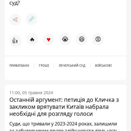
суд?
♥
🔥
😭
😆
😡
👍
ПРИВАТБАНК
ГРОШІ
ПЕЧЕРСЬКИЙ СУД
ВІЙСЬКОВІ
11:00, 05 травня 2024
Останній аргумент: петиція до Кличка з
закликом врятувати Китаїв набрала
необхідні для розгляду голоси
Суди, що тривали у 2023-2024 роках, залишили
за забудовником право здійснювати діяльність