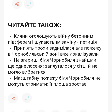
ЧИТАЙТЕ ТАКОЖ:
Кияни оголошують війну бетонним
півсферам і шукають їм заміну - петиція
Прип’ять трохи задимілася але пожежу
в Чорнобильській зоні вже локалізували
На згарищі біля Чорнобиля знайшли
ще одне лосеня: заплуталося у сітці й не
могло вибратися
Масштабну пожежу біля Чорнобиля не
можуть стримати: її площа зростає