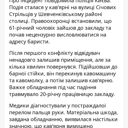
Про інцидент
повідомила поліція Києва
.
Подія сталася у кав'ярні на вулиці Січових
Стрільців у Шевченківському районі
столиці. Правоохоронці встановили, що
61-річний чоловік зайшов до закладу та
почав нецензурно висловлюватися на
адресу баристи.
Після першого конфлікту відвідувач
ненадовго залишив приміщення, але за
кілька хвилин повернувся. Підійшовши до
барної стійки, він перекинув кавомашину
та кавомолку, а потім залишив кав'ярню.
Важке обладнання під час падіння
травмувало 20-річну працівницю закладу.
Медики діагностували у постраждалої
перелом пальця руки. Матеріальна шкода,
завдана обладнанню, виявилася настільки
значною, що кав'ярня вимушено