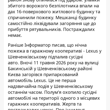
збитого ворожого безпілотника впали на
дах 16-поверхового житлового будинку та
спричинили пожежу. Мешканці будинку
самостійно ліквідували загоряння ще до
прибуття рятувальників. Постраждалих
немає.
Раніше Інформатор писав, що
нічна
пожежа в гаражному кооперативі
- Lexus у
Шевченківському підпалив сусідні
авто. Вночі 11 травня 2026 року на вулиці
Бакинській у Шевченківському районі
Києва загорівся припаркований
автомобіль Lexus. Це не перша
надзвичайна подія у Шевченківському
останнім часом. Полум'я охопило сусідні
автомобілі на території одного з місцевих
гаражних кооперативів. Жертв та
постраждалих немає. Про інцидент