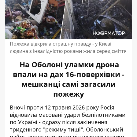
Пожежа відкрила страшну правду - у Києві
людина з інвалідністю роками жила серед сміття
На Оболоні уламки дрона
впали на дах 16-поверхівки -
мешканці самі загасили
пожежу
Вночі проти 12 травня 2026 року Росія
відновила масовані удари безпілотниками
по Україні - одразу після закінчення
триденного "режиму тиші". Оболонський
район
знову опинився під ударом:
уламки