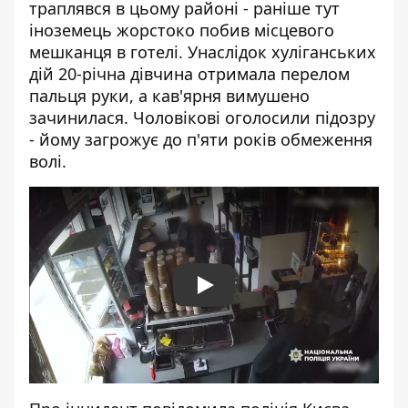
траплявся в цьому районі - раніше тут
іноземець жорстоко побив місцевого
мешканця в готелі. Унаслідок хуліганських
дій 20-річна дівчина отримала перелом
пальця руки, а кав'ярня вимушено
зачинилася. Чоловікові оголосили підозру
- йому загрожує до п'яти років обмеження
волі.
Play