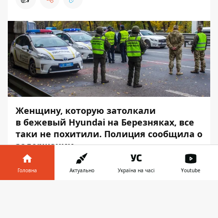
Женщину, которую затолкали
в бежевый Hyundai на Березняках, все
таки не похитили. Полиция сообщила о
задержании.
19 ноября стало известно, что девушку,
Головна
Актуально
Україна на часі
Youtube
которую 18 ноября затолкали в бежевый
Hyundai на Березняках и увезли в
Інформатор у
Завантажити
неизвестном направлении, - задержали, а
телефоні
👉
не похитили. Об этом
Информатору