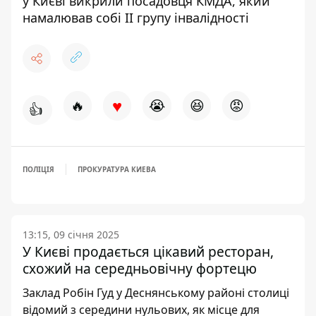
у Києві викрили посадовця КМДА, який
намалював собі ІІ групу інвалідності
♥
🔥
😭
😆
😡
👍
ПОЛІЦІЯ
ПРОКУРАТУРА КИЕВА
13:15, 09 січня 2025
У Києві продається цікавий ресторан,
схожий на середньовічну фортецю
Заклад Робін Гуд у Деснянському районі столиці
відомий з середини нульових, як місце для