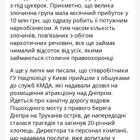
з-під цукерок. Прикметно, що велика
злочинна група мала місячний прибуток у
10 млн грн, що одразу робить її потужним
наркобізнесом. А тим часом кількість
злочинів, пов'язаних з обігом
наркотичних речовин, все ще займає
чималий відсоток від усіх, якими
займаються столичні правоохоронці.
А ще у липні ми писали, що співробітники
ГУ Нацполіції у Києві прийшли з обшуками
до служб КМДА, які надавали
дозвіл на
розміщення атракціону над Дніпром
.
Йдеться про канатну дорогу вздовж
Пішохідного мосту з правого берега
Дніпра на Труханів острів, де напередодні
сталася трагедія та загинув 20-річний
хлопець. Директора та персонал компанії,
що надавала послуги, вже допитали у