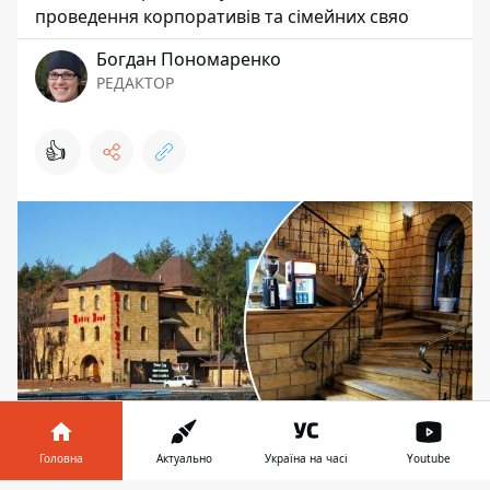
проведення корпоративів та сімейних свяо
Богдан Пономаренко
РЕДАКТОР
👍
Головна
Актуально
Україна на часі
Youtube
Ресторанний комплекс продається "як є", втім,