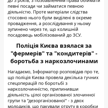
до 3 років, з позбавленням права обіймати
певні посади чи займатися певною
діяльністю. Проте матеріали слідства
стосовно нього були виділені в окреме
провадження, а розслідування у ньому
зупинено через те, що колишній
посадовець мобілізований до ЗСУ.
Поліція Києва взялася за
"фермерів" та "кондитерів" -
боротьба з наркозлочинами
Нагадаємо, Інформатор розповідав про те,
що поліція Києва провела декілька гучних
спецоперацій
по боротьбі з
наркозлочинністю
, припинивши
діяльність цілої організованої злочинної
групи та "дезорганізованої" - з двох
молодиків, що пакували отруту в коробки