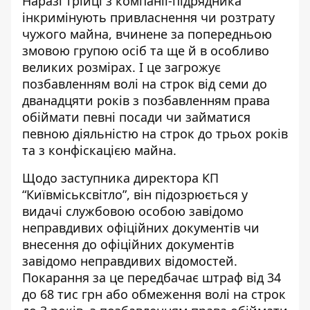
Наразі трійці з компанії-підрядника
інкримінують привласнення чи розтрату
чужого майна, вчинене за попередньою
змовою групою осіб та ще й в особливо
великих розмірах. І це загрожує
позбавленням волі на строк від семи до
дванадцяти років з позбавленням права
обіймати певні посади чи займатися
певною діяльністю на строк до трьох років
та з конфіскацією майна.
Щодо заступника директора КП
“Київміськсвітло”, він підозрюється у
видачі службовою особою завідомо
неправдивих офіційних документів чи
внесення до офіційних документів
завідомо неправдивих відомостей.
Покарання за це передбачає штраф від 34
до 68 тис грн або обмеження волі на строк